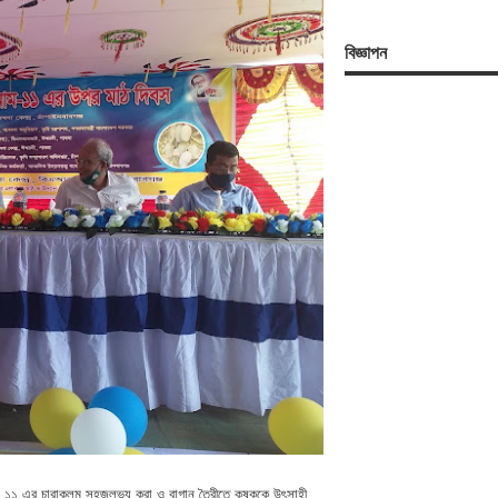
বিজ্ঞাপন
 আম ১১ এর চারাকলম সহজলভ্য করা ও বাগান তৈরীতে কৃষককে উৎসাহী