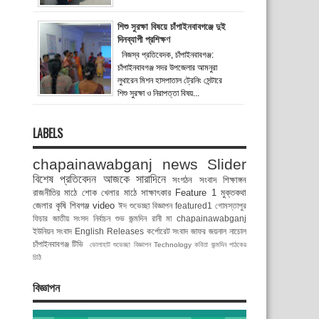
শিশু সুরক্ষা বিষয়ে চাঁপাইনবাবগঞ্জে দুই
দিনব্যাপী প্রশিক্ষণ
নিজস্ব প্রতিবেদক, চাঁপাইনবাবগঞ্জ:
চাঁপাইনবাবগঞ্জ সদর উপজেলার আমনুরা
লুথারেন মিশন হাসপাতাল ট্রেনিং সেন্টারে
শিশু সুরক্ষা ও নিরাপত্তা বিষয়...
LABELS
chapainawabganj news
Slider
বিশেষ প্রতিবেদন
আজকে সারাদিনে
সংগঠন সংবাদ
শিক্ষাঙ্গন
রাজনীতির মাঠে
শোক
খেলার মাঠে
সাক্ষাৎকার
Feature 1
মুক্তকথা
জেলার কৃষি
শিবগঞ্জ
video
ঈদ শুভেচ্ছা বিজ্ঞাপন
featured1
গোমস্তাপুর
ফিচার
জাতীয় সংসদ নির্বাচন
শুভ জন্মদিন রানী মা
chapainawabganj
ইউনিয়ন সংবাদ
English Releases
কর্পোরেট সংবাদ
জাফর জয়নাল
নাচোল
চাঁপাইনবাবগঞ্জ টিভি
ভোলাহাট
শুভেচ্ছা বিজ্ঞাপন
Technology
কবিতা
জন্মদিন
পাঠকের
চিঠি
বিজ্ঞাপন