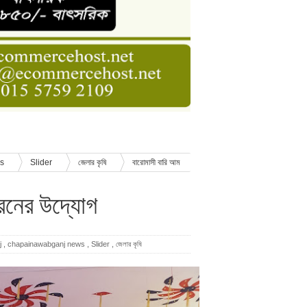
ডার বেসিক কোর্স
াসনাত সুমন
ণ
ws
Slider
জেলার কৃষি
বারোমাসী বারি আম
ারনের উদ্যোগ
j
,
chapainawabganj news
,
Slider
,
জেলার কৃষি