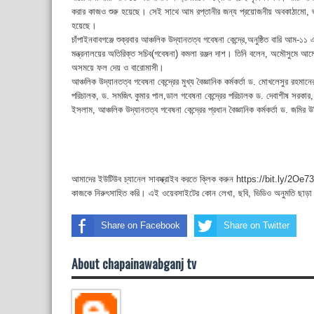
করার কাজও শুরু হয়েছে। সেই সাথে আম রপ্তানীর জন্য প্রয়োজনীয় অবকাঠামো, ভ্যাপার
হয়েছে।
চাঁপাইনবাবগঞ্জে শুক্রবার আঞ্চলিক উদ্যানতত্ব গবেষনা কেন্দ্রে,অনুষ্ঠিত বারি আম-
মন্ত্রনালয়ের অতিরিক্ত সচিব(গবেষনা) কমলা রঞ্জন দাশ। তিনি বলেন, অমৌসুমে আ
অসময়ে ফল দেয় ও বারোমাসী।
আঞ্চলিক উদ্যানতত্ব গবেষনা কেন্দ্রের মুখ্য বৈজ্ঞানিক কর্মকর্তা ড. মোখলেসুর 
পরিচালক, ড. সমজিৎ কুমার পাল,ডাল গবেষনা কেন্দ্রের পরিচালক ড. দেবাশীষ সরকার,
ইসলাম, আঞ্চলিক উদ্যানতত্ব গবেষনা কেন্দ্রের প্রধান বৈজ্ঞানিক কর্মকর্তা ড. জমির 
আমাদের ইউটিউব চ্যানেল সাবস্ক্রাইব করতে ক্লিক করুন https://bit.ly/2Oe737
কাজকে নিরুৎসাহিত করি। এই ওয়েবসাইটের কোন লেখা, ছবি, ভিডিও অনুমতি ছাড়া
Share on Facebook
Share on Twitter
About chapainawabganj tv