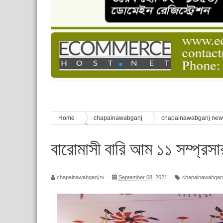
চাঁপাইনবাবগঞ্জে শেষ হয়েছে ৫ দিনের স্কাউট ইউনিট লি
বাংলাদেশ স্কাউটস দিবস পালন
পানি সংকট, কলস নিয়ে বিক্ষোভ
ঈদের শুভেচ্ছা জানিয়েছেন সাবেক ছাত্রলীগ নেতা আবু হ
শিশু সুরক্ষা বিষয়ে চাঁপাইনবাবগঞ্জে দুই দিনব্যাপী প্রশিক্ষ
Home
chapainawabganj
chapainawabganj ne
১১ সম্প্রসারনের উদ্যোগ
বারোমাসী বারি আম ১১ সম্প্রস
chapainawabganj tv
September 08, 2021
chapainawabgan