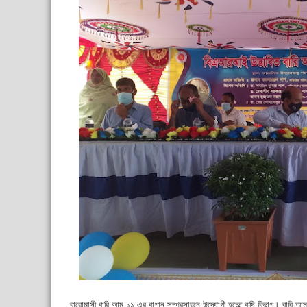
বারোমাসী বারি আম ১১ এর বাগান সম্প্রসারনে উদ্যোগী হচ্ছে কৃষি বিভাগ। বারি