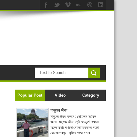
Popular Post
Video
Category
মানুষের জীবন
মানুষের জীবন কলমে : মোহাম্মদ সহিদুল
আলম মানুষের জীবন বড়ই অদ্ভুত! কখনো
আনন্দ আবার কখনো মেঘলা আকাশের মতো
বেদনায় ভরপুর! ঘুমিয়ে গেলে মনের ...