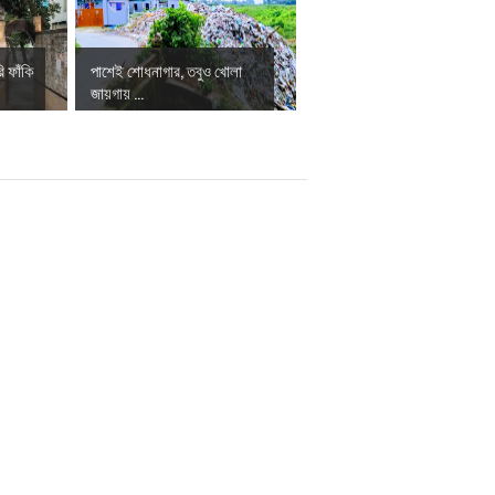
ি ফাঁকি
পাশেই শোধনাগার, তবুও খোলা
জায়গায় ...