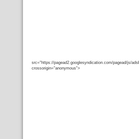
src="https://pagead2.googlesyndication.com/pagead/js/ad
crossorigin="anonymous">