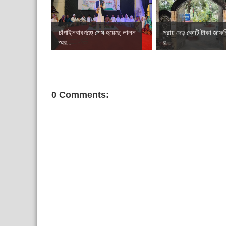
চাঁপাইনবাবগঞ্জে শেষ হয়েছে লালন
প্রায় দেড় কোটি টাকা জাফর
স্মর...
র...
0 Comments: