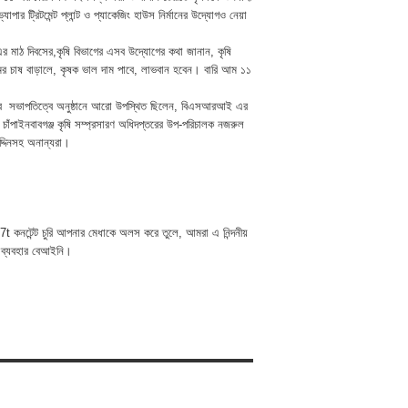
 ট্রিটমেন্ট প্লান্ট ও প্যাকেজিং হাউস নির্মানের উদ্যোগও নেয়া
১১ এর মাঠ দিবসের,কৃষি বিভাগের এসব উদ্যোগের কথা জানান, কৃষি
মের চাষ বাড়ালে, কৃষক ভাল দাম পাবে, লাভবান হবেন। বারি আম ১১
রহমানের সভাপতিত্বে অনুষ্ঠানে আরো উপস্থিত ছিলেন, বিএসআরআই এর
 চাঁপাইনবাবগঞ্জ কৃষি সম্প্রসারণ অধিদপ্তরের উপ-পরিচালক নজরুল
উদ্দিনসহ অনান্যরা।
t কনটেন্ট চুরি আপনার মেধাকে অলস করে তুলে, আমরা এ নিন্দনীয়
 ব্যবহার বেআইনি।