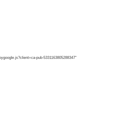
sbygoogle.js?client=ca-pub-5331163805288347"