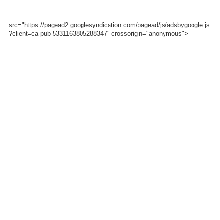
src="https://pagead2.googlesyndication.com/pagead/js/adsbygoogle.js
?client=ca-pub-5331163805288347" crossorigin="anonymous">