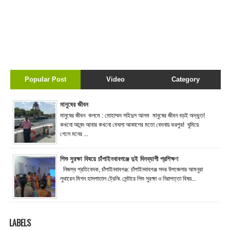
Popular Post
Video
Category
মানুষের জীবন
মানুষের জীবন কলমে : মোহাম্মদ সহিদুল আলম মানুষের জীবন বড়ই অদ্ভুত!
কখনো আনন্দ আবার কখনো মেঘলা আকাশের মতো বেদনায় ভরপুর! ঘুমিয়ে
গেলে মনের ...
শিশু সুরক্ষা বিষয়ে চাঁপাইনবাবগঞ্জে দুই দিনব্যাপী প্রশিক্ষণ
নিজস্ব প্রতিবেদক, চাঁপাইনবাবগঞ্জ: চাঁপাইনবাবগঞ্জ সদর উপজেলার আমনুরা
লুথারেন মিশন হাসপাতাল ট্রেনিং সেন্টারে শিশু সুরক্ষা ও নিরাপত্তা বিষয়...
LABELS