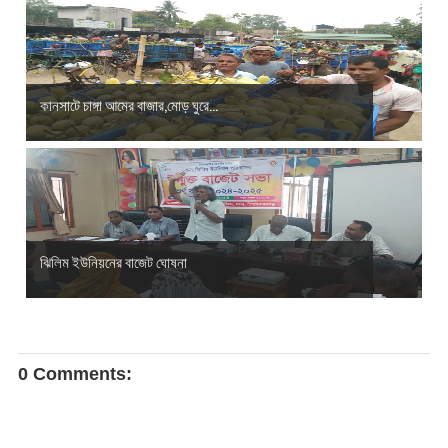
কানসাটে চাঙ্গা আমের বাজার,মোড় ঘুরে...
ঝিলিম ইউনিয়নের বাজেট ঘোষনা
0 Comments: