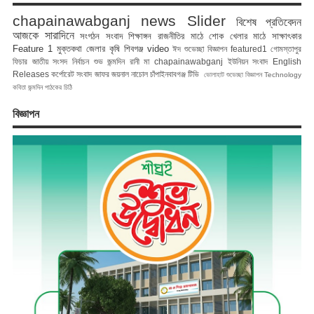
chapainawabganj news
Slider
বিশেষ প্রতিবেদন
আজকে সারাদিনে
সংগঠন সংবাদ
শিক্ষাঙ্গন
রাজনীতির মাঠে
শোক
খেলার মাঠে
সাক্ষাৎকার
Feature 1
মুক্তকথা
জেলার কৃষি
শিবগঞ্জ
video
ঈদ শুভেচ্ছা বিজ্ঞাপন
featured1
গোমস্তাপুর
ফিচার
জাতীয় সংসদ নির্বাচন
শুভ জন্মদিন রানী মা
chapainawabganj
ইউনিয়ন সংবাদ
English
Releases
কর্পোরেট সংবাদ
জাফর জয়নাল
নাচোল
চাঁপাইনবাবগঞ্জ টিভি
ভোলাহাট
শুভেচ্ছা বিজ্ঞাপন
Technology
কবিতা
জন্মদিন
পাঠকের চিঠি
বিজ্ঞাপন