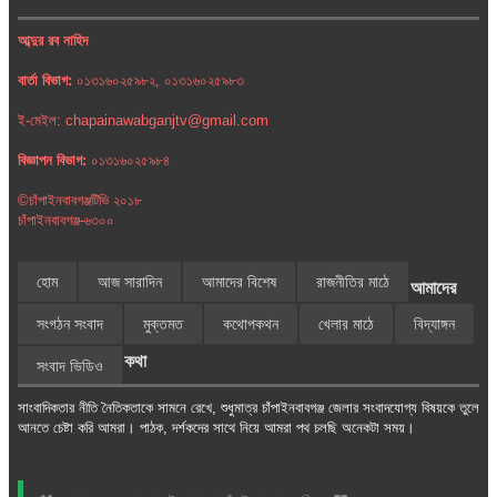
আব্দুর রব নাহিদ
বার্তা বিভাগ:
০১৩১৬০২৫৯৮২, ০১৩১৬০২৫৯৮৩
ই-মেইল: chapainawabganjtv@gmail.com
বিজ্ঞাপন বিভাগ:
০১৩১৬০২৫৯৮৪
©চাঁপাইনবাবগঞ্জটিভি ২০১৮
চাঁপাইনবাবগঞ্জ-৬৩০০
হোম
আজ সারাদিন
আমাদের বিশেষ
রাজনীতির মাঠে
আমাদের
সংগঠন সংবাদ
মুক্তমত
কথোপকথন
খেলার মাঠে
বিদ্যাঙ্গন
কথা
সংবাদ ভিডিও
সাংবাদিকতার নীতি নৈতিকতাকে সামনে রেখে, শুধুমাত্র চাঁপাইনবাবগঞ্জ জেলার সংবাদযোগ্য বিষয়কে তুলে
আনতে চেষ্টা করি আমরা। পাঠক, দর্শকদের সাথে নিয়ে আমরা পথ চলছি অনেকটা সময়।