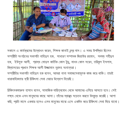
সকালে এ কার্যক্রমের উদ্বোধন করেন, শিক্ষক কানাই চন্দ্র দাস। এ সময় উপস্থিত ছিলেন
সম্প্রীতি সংগঠনের সভাপতি নাহিদুল হক, সাধারণ সম্পাদক জিয়াউর রহমান, সদস্য শহীদুল
হক, ইউসুফ আলী, গ্রাম্য মোড়ল কার্তিক কোল টুডু, মাধব কোল সরেন, তরিকুল ইসলাম,
বিদ্যালয়ের প্রধান শিক্ষক আলী উজ্জামান নূরসহ অনান্যরা।
সম্প্রীতির সভাপতি নাহিদুল হক বলেন, আমরা নানা সমাজসেবামূলক কাজ করে থাকি। তারই
ধারাবাহিকতায় ফ্রী চিকিৎসা সেবা দেয়ার উদ্যোগ নিয়েছি।
চিকিৎসকমারুফ হাসান বলেন, সামাজিক দায়িত্ববোধ থেকে আমাদের এগিয়ে আসতে হবে। সেই
লক্ষ্য থেকে এসব মানুষদের কাছে আসা। তাঁদের স্বাস্থ্য সচেতন করতে উদ্বুদ্ধ করেছি। আশা
করি, প্রতি মাসে একবার হলেও এসব মানুষের মাঝে এসে একদিন করে চিকিৎসা সেবা দিয়ে যাবো।