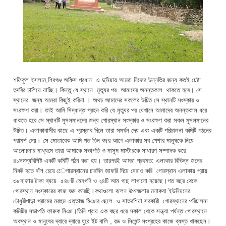
শফিকুল ইসলাম,শিবগঞ্জ অফিস প্রধান: এ দুনিয়ায় আমরা নিজের উন্নতির জন্য কতই চেষ্টা
তদবির চালিয়ে যাচ্ছি। কিন্তু যে স্থানে মৃত্যুর পর আমাদের অনন্তকাল থাকতে হবে। সে
স্থানের জন্য আমরা কিছুই করিনা । অথচ আমাদের সকলের উচিত সে স্থানটি সংস্কার ও
সংরক্ষণ করা। তাই আমি সিদ্ধান্ত গ্রহন করি যে মৃত্যুর পর যেখানে আমাদের অনন্তকাল ধরে
ধাকতে হবে সে স্থানটি মুসলমানদের জন্য গোরস্থান সংস্কার ও সংরক্ষণ করা সকল মুসলমানের
উচিত। এলাকাবাসীর কাছে এ প্রস্তাব দিলে তারা সমর্থন দেয় এবং একটি পরিচালনা কমিটি গঠনের
পরামর্শ দেয়। সে মোতাবেক আমি গত তিন বছর আগে এলাকার সব পেশার মানুষকে নিয়ে
আলোচনার মাধ্যমে তারা আমাকে সভাপতি ও মাসুম মাস্টারকে সাধারণ সম্পাদক করে
৪১সদস্যবিশিষ্ট একটি কমিটি গঠন করা হয়। তারপরই আমরা প্রথমত: এলাকার বিভিন্ন জনের
নিকট হতে বাঁশ চেয়ে েেগারস্থানের চারদিন জাফরি দিয়ে ঘেরাও করি গোরস্থান এলাকায় প্রায়
৩৮হাজার টাকা ব্যয়ে ৫৪৮টি মেহগণি ও ২৪টি আম গাছ লাগানো হয়েছে।গত বছর থেকে
গোরস্থান সংস্কারের কাজ শুরু করেছি।কথাগুলো বলেন উপজেলার মনাকষা ইউনিয়নের
চৌধুরীপাড়া গ্রামের মরহুম এত্তাজ মিঞার ছেলে ও সাতরশিয়া সরকারী গোরস্থানের পরিচালনা
কমিটির সভাপতি ফারুক মিঞা।তিনি প্রায় এক বছর ধরে সকাল থেকে সন্ধ্যা পর্যন্ত গোরস্থানে
অবস্থান ও মানুষের দ্বারে দ্বারে ঘুরে ইট বালি , রড ও সিমেন্ট সংগ্রহের কাজে ব্যস্ত থাকছেন।