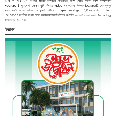
আজকে সারাদিনে
সংগঠন সংবাদ
শিক্ষাঙ্গন
রাজনীতির মাঠে
শোক
খেলার মাঠে
সাক্ষাৎকার
Feature 1
মুক্তকথা
জেলার কৃষি
শিবগঞ্জ
video
ঈদ শুভেচ্ছা বিজ্ঞাপন
featured1
গোমস্তাপুর
ফিচার
জাতীয় সংসদ নির্বাচন
শুভ জন্মদিন রানী মা
chapainawabganj
ইউনিয়ন সংবাদ
English
Releases
কর্পোরেট সংবাদ
জাফর জয়নাল
নাচোল
চাঁপাইনবাবগঞ্জ টিভি
ভোলাহাট
শুভেচ্ছা বিজ্ঞাপন
Technology
কবিতা
জন্মদিন
পাঠকের চিঠি
বিজ্ঞাপন