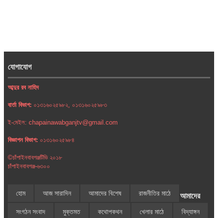
যোগাযোগ
আব্দুর রব নাহিদ
বার্তা বিভাগ:
০১৩১৬০২৫৯৮২, ০১৩১৬০২৫৯৮৩
ই-মেইল: chapainawabganjtv@gmail.com
বিজ্ঞাপন বিভাগ:
০১৩১৬০২৫৯৮৪
©চাঁপাইনবাবগঞ্জটিভি ২০১৮
চাঁপাইনবাবগঞ্জ-৬৩০০
হোম
আজ সারাদিন
আমাদের বিশেষ
রাজনীতির মাঠে
আমাদের
সংগঠন সংবাদ
মুক্তমত
কথোপকথন
খেলার মাঠে
বিদ্যাঙ্গন