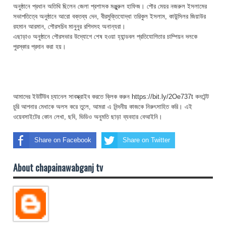
অনুষ্ঠানে প্রধান অতিথি ছিলেন জেলা প্রশাসক মঞ্জুুরুল হাফিজ। পৌর মেয়র নজরুল ইসলামের
সভাপতিত্বে অনুষ্ঠানে আরো বক্তব্য দেন, বীরমুক্তিযোদ্ধা তরিকুল ইসলাম, কাউন্সিলর জিয়াউর
রহমান আরমান, পৌরসচিব মানুনুর রশিদসহ অনান্যরা।
এছাড়াও অনুষ্ঠানে পৌরসভার উদ্যোগে শেষ হওয়া হ্যান্ডবল প্রতিযোগিতার চাম্পিয়ন দলকে
পুরস্কার প্রদান করা হয়।
আমাদের ইউটিউব চ্যানেল সাবস্ক্রাইব করতে ক্লিক করুন https://bit.ly/2Oe737t কনটেন্ট
চুরি আপনার মেধাকে অলস করে তুলে, আমরা এ নিন্দনীয় কাজকে নিরুৎসাহিত করি। এই
ওয়েবসাইটের কোন লেখা, ছবি, ভিডিও অনুমতি ছাড়া ব্যবহার বেআইনি।
Share on Facebook
Share on Twitter
About chapainawabganj tv