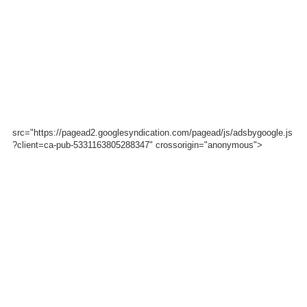
src="https://pagead2.googlesyndication.com/pagead/js/adsbygoogle.js
?client=ca-pub-5331163805288347" crossorigin="anonymous">