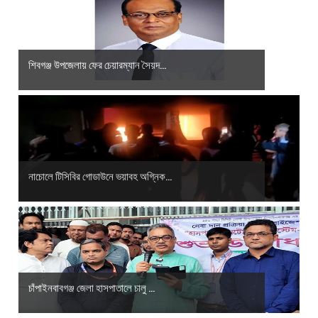
শিবগঞ্জ উপজেলায় ফের চেয়ারম্যান সৈয়দ...
নাচোলে টিসিবির গোডাউনে ভয়াবহ অগ্নিক...
চাঁপাইনবাবগঞ্জ জেলা হাসপাতালে চালু ...