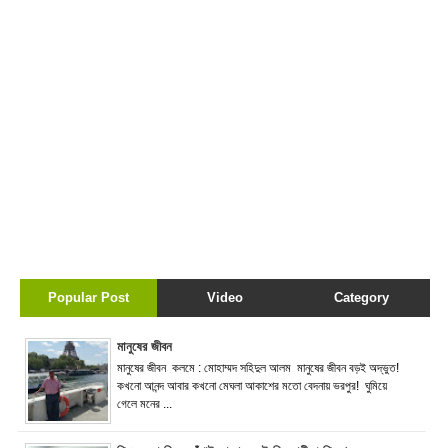
Popular Post
Video
Category
মানুষের জীবন
মানুষের জীবন কলমে : মোহাম্মদ সহিদুল আলম মানুষের জীবন বড়ই অদ্ভুত!
কখনো আনন্দ আবার কখনো মেঘলা আকাশের মতো বেদনায় ভরপুর! ঘুমিয়ে
গেলে মনের ...