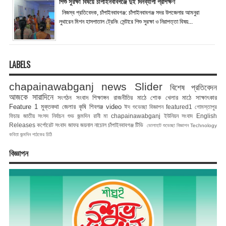
শিশু সুরক্ষা বিষয়ে চাঁপাইনবাবগঞ্জে দুই দিনব্যাপী প্রশিক্ষণ
নিজস্ব প্রতিবেদক, চাঁপাইনবাবগঞ্জ: চাঁপাইনবাবগঞ্জ সদর উপজেলার আমনুরা
লুথারেন মিশন হাসপাতাল ট্রেনিং সেন্টারে শিশু সুরক্ষা ও নিরাপত্তা বিষয়...
LABELS
chapainawabganj news
Slider
বিশেষ প্রতিবেদন
আজকে সারাদিনে
সংগঠন সংবাদ
শিক্ষাঙ্গন
রাজনীতির মাঠে
শোক
খেলার মাঠে
সাক্ষাৎকার
Feature 1
মুক্তকথা
জেলার কৃষি
শিবগঞ্জ
video
ঈদ শুভেচ্ছা বিজ্ঞাপন
featured1
গোমস্তাপুর
ফিচার
জাতীয় সংসদ নির্বাচন
শুভ জন্মদিন রানী মা
chapainawabganj
ইউনিয়ন সংবাদ
English
Releases
কর্পোরেট সংবাদ
জাফর জয়নাল
নাচোল
চাঁপাইনবাবগঞ্জ টিভি
ভোলাহাট
শুভেচ্ছা বিজ্ঞাপন
Technology
কবিতা
জন্মদিন
পাঠকের চিঠি
বিজ্ঞাপন