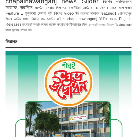
chapainawabganj news
Slider
বিশেষ প্রতিবেদন
আজকে সারাদিনে
সংগঠন সংবাদ
শিক্ষাঙ্গন
রাজনীতির মাঠে
শোক
খেলার মাঠে
সাক্ষাৎকার
Feature 1
মুক্তকথা
জেলার কৃষি
শিবগঞ্জ
video
ঈদ শুভেচ্ছা বিজ্ঞাপন
featured1
গোমস্তাপুর
ফিচার
জাতীয় সংসদ নির্বাচন
শুভ জন্মদিন রানী মা
chapainawabganj
ইউনিয়ন সংবাদ
English
Releases
কর্পোরেট সংবাদ
জাফর জয়নাল
নাচোল
চাঁপাইনবাবগঞ্জ টিভি
ভোলাহাট
শুভেচ্ছা বিজ্ঞাপন
Technology
কবিতা
জন্মদিন
পাঠকের চিঠি
বিজ্ঞাপন