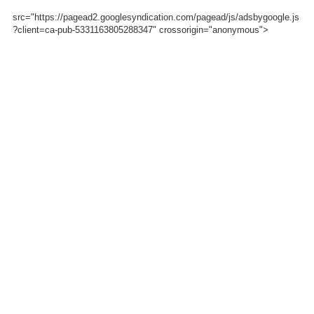
src="https://pagead2.googlesyndication.com/pagead/js/adsbygoogle.js
?client=ca-pub-5331163805288347" crossorigin="anonymous">