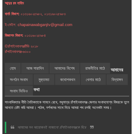
আব্দুর রব নাহিদ
বার্তা বিভাগ:
০১৩১৬০২৫৯৮২, ০১৩১৬০২৫৯৮৩
ই-মেইল: chapainawabganjtv@gmail.com
বিজ্ঞাপন বিভাগ:
০১৩১৬০২৫৯৮৪
©চাঁপাইনবাবগঞ্জটিভি ২০১৮
চাঁপাইনবাবগঞ্জ-৬৩০০
হোম
আজ সারাদিন
আমাদের বিশেষ
রাজনীতির মাঠে
আমাদের
সংগঠন সংবাদ
মুক্তমত
কথোপকথন
খেলার মাঠে
বিদ্যাঙ্গন
কথা
সংবাদ ভিডিও
সাংবাদিকতার নীতি নৈতিকতাকে সামনে রেখে, শুধুমাত্র চাঁপাইনবাবগঞ্জ জেলার সংবাদযোগ্য বিষয়কে তুলে
আনতে চেষ্টা করি আমরা। পাঠক, দর্শকদের সাথে নিয়ে আমরা পথ চলছি অনেকটা সময়।
আমাদের সব আয়োজনই সাজানো চাঁপাইনবাবগঞ্জকে ঘিরে