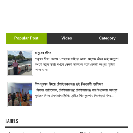
Popular Post
Video
Category
মানুষের জীবন
মানুষের জীবন কলমে : মোহাম্মদ সহিদুল আলম মানুষের জীবন বড়ই অদ্ভুত!
কখনো আনন্দ আবার কখনো মেঘলা আকাশের মতো বেদনায় ভরপুর! ঘুমিয়ে
গেলে মনের ...
শিশু সুরক্ষা বিষয়ে চাঁপাইনবাবগঞ্জে দুই দিনব্যাপী প্রশিক্ষণ
নিজস্ব প্রতিবেদক, চাঁপাইনবাবগঞ্জ: চাঁপাইনবাবগঞ্জ সদর উপজেলার আমনুরা
লুথারেন মিশন হাসপাতাল ট্রেনিং সেন্টারে শিশু সুরক্ষা ও নিরাপত্তা বিষয়...
LABELS