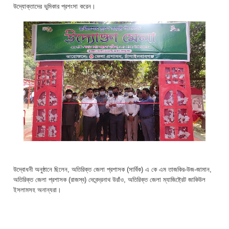
উদ্যোক্তাদের ভুমিকার প্রশংসা করেন।
উদ্বোধনী অনুষ্ঠানে ছিলেন, অতিরিক্ত জেলা প্রশাসক (সার্বিক) এ কে এম তাজকির-উজ-জামান,
অতিরিক্ত জেলা প্রশাসক (রাজস্ব) দেবেন্দ্রনাথ উরাঁও, অতিরিক্ত জেলা ম্যাজিষ্ট্রেট জাকিউল
ইসলামসহ অনান্যরা।