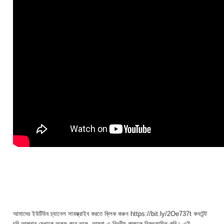
আমাদের ইউটিউব চ্যানেল সাবস্ক্রাইব করতে ক্লিক করুন https://bit.ly/2Oe737t কনটেন্ট
চুরি আপনার মেধাকে অলস করে তুলে, আমরা এ নিন্দনীয় কাজকে নিরুৎসাহিত করি। এই