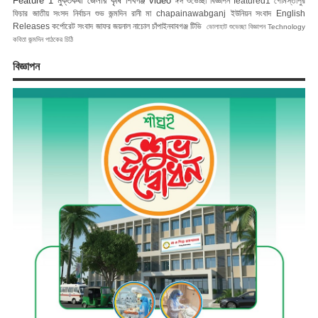
Feature 1
মুক্তকথা
জেলার কৃষি
শিবগঞ্জ
video
ঈদ শুভেচ্ছা বিজ্ঞাপন
featured1
গোমস্তাপুর
ফিচার
জাতীয় সংসদ নির্বাচন
শুভ জন্মদিন রানী মা
chapainawabganj
ইউনিয়ন সংবাদ
English
Releases
কর্পোরেট সংবাদ
জাফর জয়নাল
নাচোল
চাঁপাইনবাবগঞ্জ টিভি
ভোলাহাট
শুভেচ্ছা বিজ্ঞাপন
Technology
কবিতা
জন্মদিন
পাঠকের চিঠি
বিজ্ঞাপন