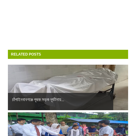
RELATED POSTS
চাঁপাইনবাবগঞ্জে পৃথক সড়ক দূর্ঘটনায়...