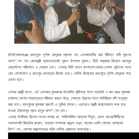
চাঁপাইনবাবগঞ্জের রহনপুরে পূর্ণাঙ্গ রেলবন্দর স্থাপন সহ এলাকাবাসীর করা বিভিন্ন দাবী পূরণের
আশ^াস দেন রেলমন্ত্রী অ্যাডভোকেট নূরুল ইসলাম সুজন। তিনি শুক্রবার বিকেলে রহনপুর
রেলস্টেশন পরিদর্শনে এ ঘোষনা দেন। এসময় তিনি বলেন বাংলাদেশ-ভারত-নেপাল ভুটানের সাথে
রেল যোগাযোগ এ রহনপুর রেলবন্ধর দিয়েই হবে। সেদিক বিবেচনায় রহনপুরে পূর্ণাঙ্গ রেলবন্দর গড়ে
তোলা হবে।
এসময় মন্ত্রী বলেন, এই এলাকার কৃষকদের উৎপাদিত কৃষিপন্য যাতে সহজেই ও কম খরচে কৃষকরা
ঢাকাসহ দেশের অভ্যান্তরে পরিবহন করতে পারে, সেজন্য ট্রেনের সাথে অতিরিক্ত বগি সংযুক্ত
করা হবে। রহনপুরের কৃষকরা দ্রুতই এ সুবিধা পাবেন। এছাড়াও মন্ত্রী করোনাকালে বন্ধ হয়ে
যাওয়া ট্রেনসমূহ দ্রুত চালুর আশ^াস দেন।
এসময় উপস্থিত ছিলেন সংসদ সদস্য ডা. শামিলউদ্দিন আহমেদ শিমুল, জেলা আওয়ামীলীগের
সহসভাপতি জিয়াউর রহমান, সাধারণ সম্পাদক আব্দুল ওদুদ, সাবেক এমপি গোলাম মোস্তফা
বিশ^াস, রেলপথ মন্ত্রণালয়ের সচিব সেলিম রেজাসহ অনান্যরা।