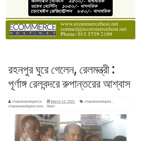
রহনপুর ঘুরে গেলেন, রেলমন্ত্রী :
পূর্ণাঙ্গ রেলবন্দরে রুপান্তরের আশ্বাস
chapainawabganj tv
March 12, 2021
chapainawabganj
,
chapainawabganj news
,
Slider