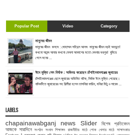
Popular Post
Video
Category
মানুষের জীবন
মানুষের জীবন কলমে : মোহাম্মদ সহিদুল আলম মানুষের জীবন বড়ই অদ্ভুত!
কখনো আনন্দ আবার কখনো মেঘলা আকাশের মতো বেদনায় ভরপুর! ঘুমিয়ে
গেলে মনের ...
ঈদে মুক্তি পেল নির্বাক : অভিনয় করেছেন চাঁপাইনবাবগঞ্জের জুবায়ের
চাঁপাইনবাবগঞ্জের ছেলে জুবায়ের অভিনিত নাটক, নির্বাক ঈদে মুক্তি পেয়েছে।
নাটকটিতে জুবায়েরের সহ শিল্পীরা হলেন তাসনিয়া ফারিন, মনিরা মিঠু ও সায়েদ ...
LABELS
chapainawabganj news
Slider
বিশেষ প্রতিবেদন
আজকে সারাদিনে
সংগঠন সংবাদ
শিক্ষাঙ্গন
রাজনীতির মাঠে
শোক
খেলার মাঠে
সাক্ষাৎকার