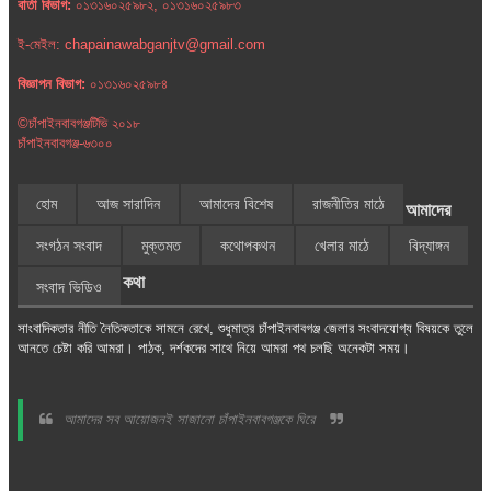
বার্তা বিভাগ:
০১৩১৬০২৫৯৮২, ০১৩১৬০২৫৯৮৩
ই-মেইল: chapainawabganjtv@gmail.com
বিজ্ঞাপন বিভাগ:
০১৩১৬০২৫৯৮৪
©চাঁপাইনবাবগঞ্জটিভি ২০১৮
চাঁপাইনবাবগঞ্জ-৬৩০০
হোম
আজ সারাদিন
আমাদের বিশেষ
রাজনীতির মাঠে
আমাদের
সংগঠন সংবাদ
মুক্তমত
কথোপকথন
খেলার মাঠে
বিদ্যাঙ্গন
কথা
সংবাদ ভিডিও
সাংবাদিকতার নীতি নৈতিকতাকে সামনে রেখে, শুধুমাত্র চাঁপাইনবাবগঞ্জ জেলার সংবাদযোগ্য বিষয়কে তুলে
আনতে চেষ্টা করি আমরা। পাঠক, দর্শকদের সাথে নিয়ে আমরা পথ চলছি অনেকটা সময়।
আমাদের সব আয়োজনই সাজানো চাঁপাইনবাবগঞ্জকে ঘিরে