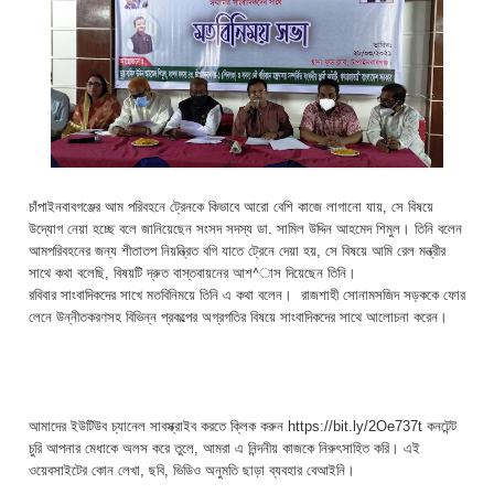
চাঁপাইনবাবগঞ্জের আম পরিবহনে ট্রেনকে কিভাবে আরো বেশি কাজে লাগানো যায়, সে বিষয়ে
উদ্যোগ নেয়া হচ্ছে বলে জানিয়েছেন সংসদ সদস্য ডা. সামিল উদ্দিন আহমেদ শিমুল। তিনি বলেন
আমপরিবহনের জন্য শীতাতপ নিয়ন্ত্রিত বগি যাতে ট্রেনে দেয়া হয়, সে বিষয়ে আমি রেল মন্ত্রীর
সাথে কথা বলেছি, বিষয়টি দ্রুত বাস্তবায়নের আশ^াস দিয়েছেন তিনি।
রবিবার সাংবাদিকদের সাখে মতবিনিময়ে তিনি এ কথা বলেন। রাজশাহী সোনামসজিদ সড়ককে ফোর
লেনে উন্নীতকরণসহ বিভিন্ন প্রকল্পের অগ্রগতির বিষয়ে সাংবাদিকদের সাথে আলোচনা করেন।
আমাদের ইউটিউব চ্যানেল সাবস্ক্রাইব করতে ক্লিক করুন https://bit.ly/2Oe737t কনটেন্ট
চুরি আপনার মেধাকে অলস করে তুলে, আমরা এ নিন্দনীয় কাজকে নিরুৎসাহিত করি। এই
ওয়েবসাইটের কোন লেখা, ছবি, ভিডিও অনুমতি ছাড়া ব্যবহার বেআইনি।