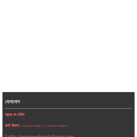
যোগাযোগ
আব্দুর রব নাহিদ
বার্তা বিভাগ:
০১৩১৬০২৫৯৮২, ০১৩১৬০২৫৯৮৩
ই-মেইল: chapainawabganjtv@gmail.com