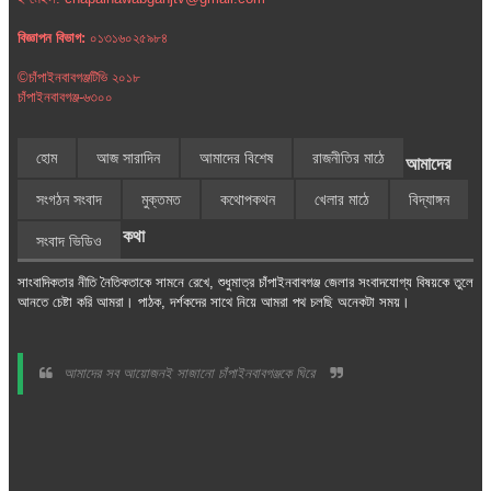
বিজ্ঞাপন বিভাগ:
০১৩১৬০২৫৯৮৪
©চাঁপাইনবাবগঞ্জটিভি ২০১৮
চাঁপাইনবাবগঞ্জ-৬৩০০
হোম
আজ সারাদিন
আমাদের বিশেষ
রাজনীতির মাঠে
আমাদের
সংগঠন সংবাদ
মুক্তমত
কথোপকথন
খেলার মাঠে
বিদ্যাঙ্গন
কথা
সংবাদ ভিডিও
সাংবাদিকতার নীতি নৈতিকতাকে সামনে রেখে, শুধুমাত্র চাঁপাইনবাবগঞ্জ জেলার সংবাদযোগ্য বিষয়কে তুলে
আনতে চেষ্টা করি আমরা। পাঠক, দর্শকদের সাথে নিয়ে আমরা পথ চলছি অনেকটা সময়।
আমাদের সব আয়োজনই সাজানো চাঁপাইনবাবগঞ্জকে ঘিরে