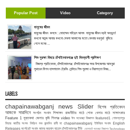
Popular Post
Video
Category
মানুষের জীবন
মানুষের জীবন কলমে : মোহাম্মদ সহিদুল আলম মানুষের জীবন বড়ই অদ্ভুত!
কখনো আনন্দ আবার কখনো মেঘলা আকাশের মতো বেদনায় ভরপুর! ঘুমিয়ে
গেলে মনের ...
শিশু সুরক্ষা বিষয়ে চাঁপাইনবাবগঞ্জে দুই দিনব্যাপী প্রশিক্ষণ
নিজস্ব প্রতিবেদক, চাঁপাইনবাবগঞ্জ: চাঁপাইনবাবগঞ্জ সদর উপজেলার আমনুরা
লুথারেন মিশন হাসপাতাল ট্রেনিং সেন্টারে শিশু সুরক্ষা ও নিরাপত্তা বিষয়...
LABELS
chapainawabganj news
Slider
বিশেষ প্রতিবেদন
আজকে সারাদিনে
সংগঠন সংবাদ
শিক্ষাঙ্গন
রাজনীতির মাঠে
শোক
খেলার মাঠে
সাক্ষাৎকার
Feature 1
মুক্তকথা
জেলার কৃষি
শিবগঞ্জ
video
ঈদ শুভেচ্ছা বিজ্ঞাপন
featured1
গোমস্তাপুর
ফিচার
জাতীয় সংসদ নির্বাচন
শুভ জন্মদিন রানী মা
chapainawabganj
ইউনিয়ন সংবাদ
English
Releases
কর্পোরেট সংবাদ
জাফর জয়নাল
নাচোল
চাঁপাইনবাবগঞ্জ টিভি
ভোলাহাট
শুভেচ্ছা বিজ্ঞাপন
Technology