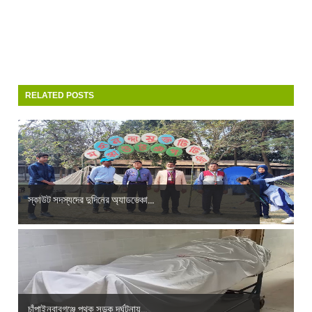
RELATED POSTS
স্কাউট সদস্যদের দুদিনের অ্যাডভেঞ্চা...
চাঁপাইনবাবগঞ্জে পৃথক সড়ক দূর্ঘটনায়...