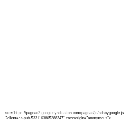
src="https://pagead2.googlesyndication.com/pagead/js/adsbygoogle.js
?client=ca-pub-5331163805288347" crossorigin="anonymous">