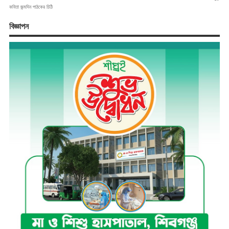
কবিতা
জন্মদিন
পাঠকের চিঠি
বিজ্ঞাপন