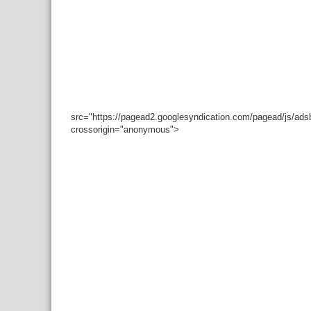
src="https://pagead2.googlesyndication.com/pagead/js/ad
crossorigin="anonymous">