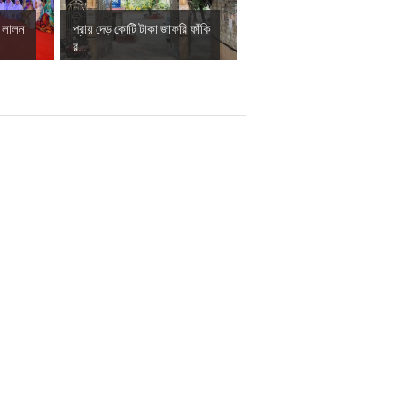
ে লালন
প্রায় দেড় কোটি টাকা জাফরি ফাঁকি
র...