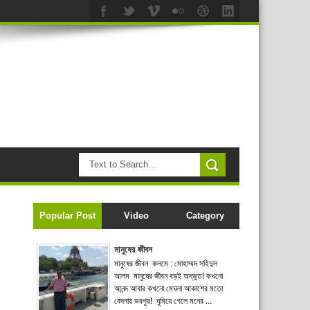
Popular Post
Video
Category
মানুষের জীবন
মানুষের জীবন কলমে : মোহাম্মদ সহিদুল
আলম মানুষের জীবন বড়ই অদ্ভুত! কখনো
আনন্দ আবার কখনো মেঘলা আকাশের মতো
বেদনায় ভরপুর! ঘুমিয়ে গেলে মনের ...