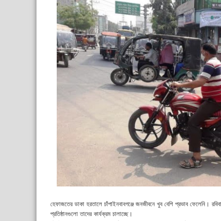
হেফাজতের ডাকা হরতালে চাঁপাইনবাবগঞ্জে জনজীবনে খুব বেশি প্রভাব ফেলেনি। রব
প্রতিষ্ঠানগুলো তাদের কার্যক্রম চালাচ্ছে।