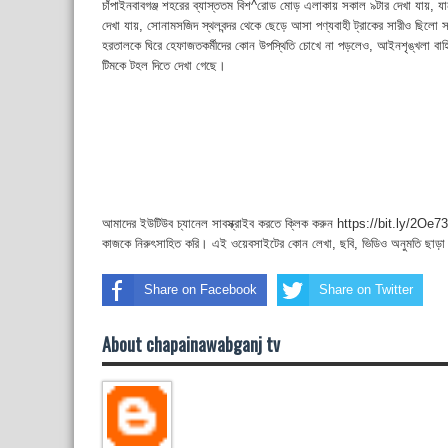
চাঁপাইনবাবগঞ্জ শহরের ব্যাস্ততম বিশ^রোড মোড় এলাকায় সকাল ৯টার দেখা যায়, 
দেখা যায়, সোনামসজিদ স্থলবন্দর থেকে ছেড়ে আসা পণ্যবাহী ট্রাকের সারীও ছিলো
হরতালকে ঘিরে হেফাজতকর্মীদের কোন উপস্থিতি চোখে না পড়লেও, আইনশৃঙ্খলা বাহি
টিমকে টহল দিতে দেখা গেছে।
আমাদের ইউটিউব চ্যানেল সাবস্ক্রাইব করতে ক্লিক করুন https://bit.ly/2Oe737
কাজকে নিরুৎসাহিত করি। এই ওয়েবসাইটের কোন লেখা, ছবি, ভিডিও অনুমতি ছাড়া
Share on Facebook
Share on Twitter
About chapainawabganj tv