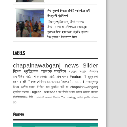
শিশু সুরক্ষা বিষয়ে চাঁপাইনবাবগঞ্জে দুই
দিনব্যাপী প্রশিক্ষণ
নিজস্ব প্রতিবেদক, চাঁপাইনবাবগঞ্জ:
চাঁপাইনবাবগঞ্জ সদর উপজেলার আমনুরা
লুথারেন মিশন হাসপাতাল ট্রেনিং সেন্টারে
শিশু সুরক্ষা ও নিরাপত্তা বিষয়...
LABELS
chapainawabganj news
Slider
বিশেষ প্রতিবেদন
আজকে সারাদিনে
সংগঠন সংবাদ
শিক্ষাঙ্গন
রাজনীতির মাঠে
শোক
খেলার মাঠে
সাক্ষাৎকার
Feature 1
মুক্তকথা
জেলার কৃষি
শিবগঞ্জ
video
ঈদ শুভেচ্ছা বিজ্ঞাপন
featured1
গোমস্তাপুর
ফিচার
জাতীয় সংসদ নির্বাচন
শুভ জন্মদিন রানী মা
chapainawabganj
ইউনিয়ন সংবাদ
English Releases
কর্পোরেট সংবাদ
জাফর জয়নাল
নাচোল
চাঁপাইনবাবগঞ্জ টিভি
ভোলাহাট
শুভেচ্ছা বিজ্ঞাপন
Technology
কবিতা
জন্মদিন
পাঠকের
চিঠি
বিজ্ঞাপন