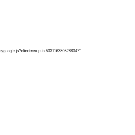
sbygoogle.js?client=ca-pub-5331163805288347"