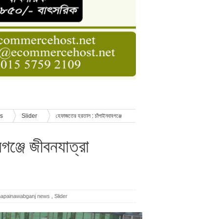
ডার বেসিক কোর্স
াসনাত সুমন
ণ
ws
Slider
হেফাজতের হরতাল : চাঁপাইনবাবগঞ্জে
ঞ্জে জীবনযাত্রা
hapainawabganj news
,
Slider