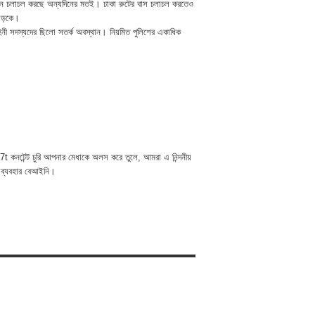
যান চলাচল করছে অন্যদিনের মতই। ঢাকা রুটের বাস চলাচল করতেও
 সড়কে।
নী সদস্যদের ছিলো সতর্ক অবস্থান। নিয়মিত পুলিশের একাধিক
t কনটেন্ট চুরি আপনার মেধাকে অলস করে তুলে, আমরা এ নিন্দনীয়
 ব্যবহার বেআইনি।