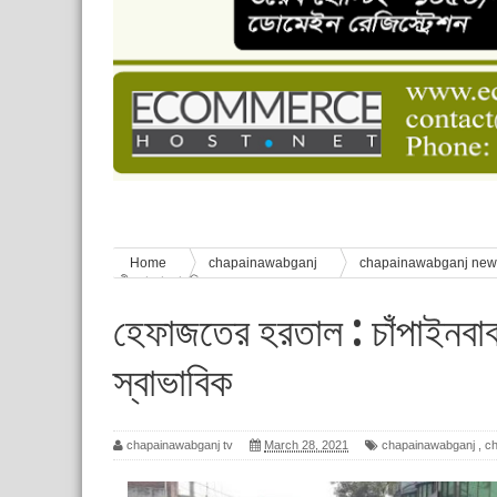
চাঁপাইনবাবগঞ্জে শেষ হয়েছে ৫ দিনের স্কাউট ইউনিট লি
বাংলাদেশ স্কাউটস দিবস পালন
পানি সংকট, কলস নিয়ে বিক্ষোভ
ঈদের শুভেচ্ছা জানিয়েছেন সাবেক ছাত্রলীগ নেতা আবু হ
শিশু সুরক্ষা বিষয়ে চাঁপাইনবাবগঞ্জে দুই দিনব্যাপী প্রশিক্ষ
Home
chapainawabganj
chapainawabganj ne
জীবনযাত্রা স্বাভাবিক
হেফাজতের হরতাল : চাঁপাইনবাবগ
স্বাভাবিক
chapainawabganj tv
March 28, 2021
chapainawabganj
,
c