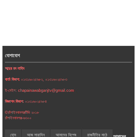
যোগাযোগ
আব্দুর রব নাহিদ
বার্তা বিভাগ:
০১৩১৬০২৫৯৮২, ০১৩১৬০২৫৯৮৩
ই-মেইল: chapainawabganjtv@gmail.com
বিজ্ঞাপন বিভাগ:
০১৩১৬০২৫৯৮৪
©চাঁপাইনবাবগঞ্জটিভি ২০১৮
চাঁপাইনবাবগঞ্জ-৬৩০০
হোম
আজ সারাদিন
আমাদের বিশেষ
রাজনীতির মাঠে
আমাদের