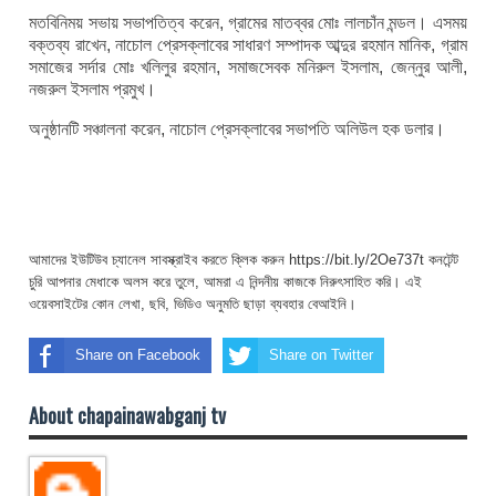
মতবিনিময় সভায় সভাপতিত্ব করেন, গ্রামের মাতব্বর মোঃ লালচাঁন মন্ডল। এসময়
বক্তব্য রাখেন, নাচোল প্রেসক্লাবের সাধারণ সম্পাদক আব্দুর রহমান মানিক, গ্রাম
সমাজের সর্দার মোঃ খলিলুর রহমান, সমাজসেবক মনিরুল ইসলাম, জেন্নুর আলী,
নজরুল ইসলাম প্রমুখ।
অনুষ্ঠানটি সঞ্চালনা করেন, নাচোল প্রেসক্লাবের সভাপতি অলিউল হক ডলার।
আমাদের ইউটিউব চ্যানেল সাবস্ক্রাইব করতে ক্লিক করুন https://bit.ly/2Oe737t কনটেন্ট
চুরি আপনার মেধাকে অলস করে তুলে, আমরা এ নিন্দনীয় কাজকে নিরুৎসাহিত করি। এই
ওয়েবসাইটের কোন লেখা, ছবি, ভিডিও অনুমতি ছাড়া ব্যবহার বেআইনি।
Share on Facebook
Share on Twitter
About chapainawabganj tv