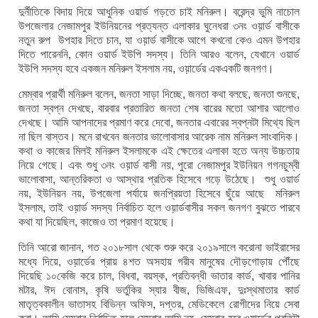
দুর্নীতিকে বিদায় দিয়ে আধুনিক ওয়ার্ড গড়তে চাই মনিরুল। বরেন্দ্র ভুমি নাচোল
উপজেলার নেজামপুর ইউনিয়নের প্রত্যন্ত এলাকার ঘুনেধরা ৩নং ওয়়ার্ড বাসীকে
নতুন রুপ উপহার দিতে চান, যা ওয়়ার্ড বাসীকে আগে কখনো কেও এমন উপহার
দিতে পারেননি, কোন ওয়ার্ড ইউপি সদস্য। তিনি আরও বলেন, যেখানে ওয়ার্ড
ইউপি সদস্য হবে একজন মনিরুল ইসলাম নয়, ওয়়ার্ডের একএকটি জনগণ।
মেম্বার প্রার্থী মনিরুল বলেন, জনতা সাড়া দিচ্ছে, জনতা কথা বলছে, জনতা শুনছে,
জনতা স্বপ্ন দেখছে, বারবার প্রতারিত জনতা শেষ বারের মতো আশার আলোও
দেখছে। আমি আপনাদের প্রমাণ করে দেবো, জনতার এবারের স্বপ্নটা মিথ্যে ছিল
না ছিল বাস্তব। মনে রাখবেন জনতার ভালোবাসার আরেক নাম মনিরুল সাংবাদিক।
কথা ও কাজের মিলই মনিরুল ইসলামকে এই ক্ষেতের এলাকা হতে অন্য উচ্চতায়
নিয়ে গেছে। এবং শুধু ৩নং ওয়়ার্ড বাসী নয়, পুরো নেজামপুর ইউনিয়ন গগনচুম্বী
ভালোবাসা, আন্তরিকতা ও আস্থার প্রতিক হিসেবে গড়ে উঠেছে। শুধু ওয়ার্ড
নয়, ইউনিয়ন নয়, উপজেলা পর্যায়ে জনপ্রিয়তা হিসেবে ছুঁয়ে আছে মনিরুল
ইসলাম, তাই ওয়়ার্ড সদস্য নির্বাচিত হলে ওয়়ার্ডবাসীর সকল জনগণ বুঝতে পারবে
কথা যা দিয়েছিল, কাজেও তা প্রমাণ হয়েছে।
তিনি আরো জানান, গত ২০১৮সাল থেকে শুরু করে ২০১৯সালে করোনা ভাইরাসের
মধ্যে দিয়ে, ওয়়ার্ডের প্রায় ৪শত অসহায় গরীব মানুষের দৌড়গোড়ায় পৌঁছে
দিয়েছি ১০কেজি করে চাল, বিধবা, বয়স্ক, প্রতিবন্ধী ভাতার কার্ড, খাবার পানির
মটার, ঈদ বোনাস, কৃষি ভর্তুকির স্যার বীজ, ভিজিএফ, দুঃস্থমাতার কার্ড
মাতৃত্বকালীন ভাতাসহ বিভিন্ন অফিস, দপ্তর, মেডিকেলে রোগীদের নিয়ে সেবা