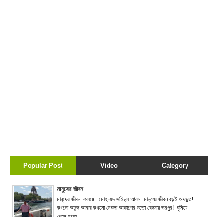
Popular Post
Video
Category
মানুষের জীবন
মানুষের জীবন কলমে : মোহাম্মদ সহিদুল আলম মানুষের জীবন বড়ই অদ্ভুত!
কখনো আনন্দ আবার কখনো মেঘলা আকাশের মতো বেদনায় ভরপুর! ঘুমিয়ে
গেলে মনের ...