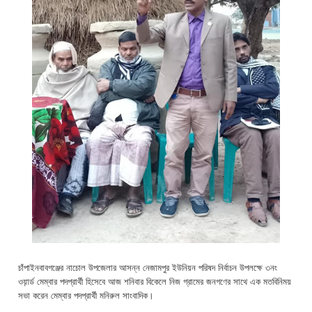
চাঁপাইনবাবগঞ্জের নাচোল উপজেলার আসন্ন নেজামপুর ইউনিয়ন পরিষদ নির্বাচন উপলক্ষে ৩নং
ওয়়ার্ড মেম্বার পদপ্রার্থী হিসেবে আজ শনিবার বিকেলে নিজ গ্রামের জনগণের সাথে এক মতবিনিময়
সভা করেন মেম্বার পদপ্রার্থী মনিরুল সাংবাদিক।