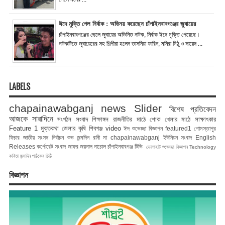
ঈদে মুক্তি পেল নির্বাক : অভিনয় করেছেন চাঁপাইনবাবগঞ্জের জুবায়ের
চাঁপাইনবাবগঞ্জের ছেলে জুবায়ের অভিনিত নাটক, নির্বাক ঈদে মুক্তি পেয়েছে।
নাটকটিতে জুবায়েরের সহ শিল্পীরা হলেন তাসনিয়া ফারিন, মনিরা মিঠু ও সায়েদ ...
LABELS
chapainawabganj news
Slider
বিশেষ প্রতিবেদন
আজকে সারাদিনে
সংগঠন সংবাদ
শিক্ষাঙ্গন
রাজনীতির মাঠে
শোক
খেলার মাঠে
সাক্ষাৎকার
Feature 1
মুক্তকথা
জেলার কৃষি
শিবগঞ্জ
video
ঈদ শুভেচ্ছা বিজ্ঞাপন
featured1
গোমস্তাপুর
ফিচার
জাতীয় সংসদ নির্বাচন
শুভ জন্মদিন রানী মা
chapainawabganj
ইউনিয়ন সংবাদ
English
Releases
কর্পোরেট সংবাদ
জাফর জয়নাল
নাচোল
চাঁপাইনবাবগঞ্জ টিভি
ভোলাহাট
শুভেচ্ছা বিজ্ঞাপন
Technology
কবিতা
জন্মদিন
পাঠকের চিঠি
বিজ্ঞাপন