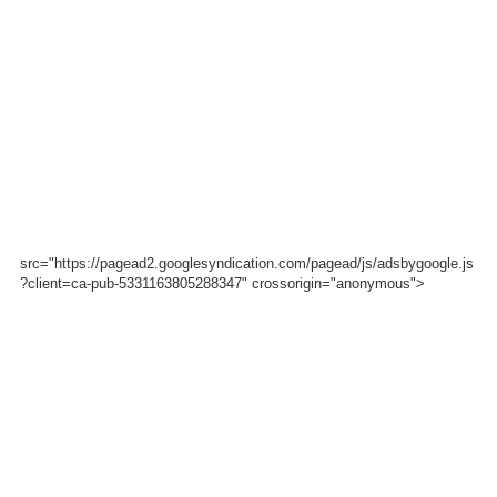
src="https://pagead2.googlesyndication.com/pagead/js/adsbygoogle.js
?client=ca-pub-5331163805288347" crossorigin="anonymous">