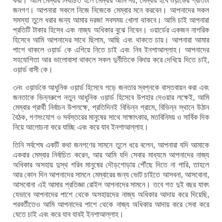
করা। আমি মেম্বার নির্বাচিত হলে মেম্বার আমি নয়, মেম্বার হবে ওয়়ার্ডের প্রতিটা
জনগণ। আপনারা সকলে নিজে নিজেকে মেম্বার মনে করবেন। আপনাদের সকল
সমস্যা তুলে ধরার জন্য আমার দরজা সবসময় খোলা থাকবে। আমি চাই আপনারা
প্রতিটি টাকার হিসেব এবং নাজ্য অধিকার বুঝে নিবেন। ওয়ার্ডের একজন নাগরিক
হিসেবে আমি আপনাদের সাথে ছিলাম, আছি এবং থাকতে চায়। আপনারা আমার
পাশে থাকলে ওয়়ার্ড কে এগিয়ে নিতে চাই এবং নিব ইনশাআল্লাহ। আপনাদের
সহযোগিতা আর ভালোবাসা থাকলে সকল দুর্নীতিকে বিদায় করে দেখিয়ে দিতে চাই,
ওয়়ার্ড বাসী কে।
৩নং ওয়়ার্ডকে আধুনিক ওয়়ার্ড হিসেবে গড়ে জনতার স্বপ্নকে বাস্তবায়ন করা এবং
জনতাকে ভিন্নরুপে নতুন আধুনিক ওয়়ার্ড হিসেবে উপহার দেওয়ার লক্ষেই, আমি
মেম্বার প্রার্থী নির্বাচন উপলক্ষে, প্রতিদিনই বিভিন্ন গ্রামে, বিভিন্ন স্থানে উঠান
বৈঠক, গণসংযোগ ও সর্বস্তরের মানুষের সাথে সাক্ষাৎকার, মতবিনিময় ও সার্বিক দিক
নিয়ে আলোচনা করে যাচ্ছি এবং করে যাব ইনশাআল্লাহ।
তিনি সর্বশেষ একটি কথা জনগণের সামনে তুলে ধরে বলেন, আপনারা যদি আমাকে
একবার মেম্বার নির্বাচিত করেন, আর আমি যদি সেবার মাধ্যমে আপনাদের নাজ্য
অধিকার অসহায় দুস্থ গরিব মানুষের দৌড়গোড়ায় পৌঁছে দিতে না পারি, তাহলে
আর কোন দিন আপনাদের সামনে মেম্বারের জন্য ভোট চাইতে আসবনা, আসবোনা,
আসবোনা এই আমার প্রতিজ্ঞা রোইল আপনাদের সামনে। তবে গত দুই বছর যাবৎ
যেভাবে আপনাদের পাশে থেকে অসহায়দের নাজ্য অধিকার আদায় করে দিয়েছি,
পরবর্তীতেও আমি আপনাদের পাশে থেকে নাজ্য অধিকার আদায় করে সেবা করে
যেতে চাই এবং করে যাব যাবই ইনশাআল্লাহ।