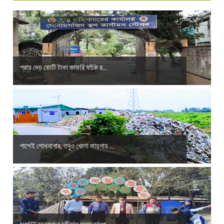
প্রায় দেড় কোটি টাকা জাফরি ফাঁকি র...
পাশেই শোধনাগার, তবুও খোলা জায়গায় ...
স্কাউট সদস্যদের দুদিনের অ্যাডভেঞ্চা...