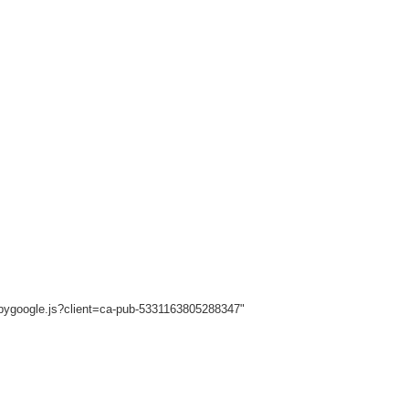
sbygoogle.js?client=ca-pub-5331163805288347"