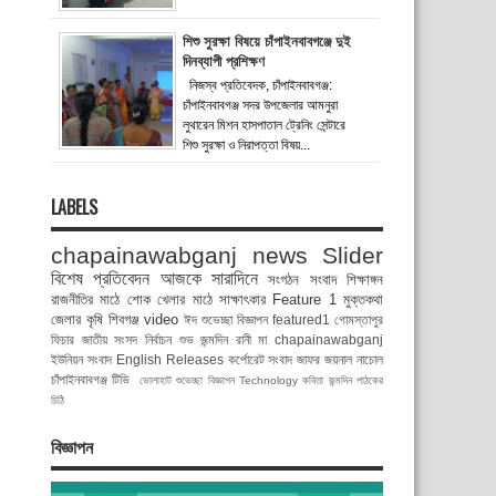
শিশু সুরক্ষা বিষয়ে চাঁপাইনবাবগঞ্জে দুই
দিনব্যাপী প্রশিক্ষণ
নিজস্ব প্রতিবেদক, চাঁপাইনবাবগঞ্জ:
চাঁপাইনবাবগঞ্জ সদর উপজেলার আমনুরা
লুথারেন মিশন হাসপাতাল ট্রেনিং সেন্টারে
শিশু সুরক্ষা ও নিরাপত্তা বিষয়...
LABELS
chapainawabganj news
Slider
বিশেষ প্রতিবেদন
আজকে সারাদিনে
সংগঠন সংবাদ
শিক্ষাঙ্গন
রাজনীতির মাঠে
শোক
খেলার মাঠে
সাক্ষাৎকার
Feature 1
মুক্তকথা
জেলার কৃষি
শিবগঞ্জ
video
ঈদ শুভেচ্ছা বিজ্ঞাপন
featured1
গোমস্তাপুর
ফিচার
জাতীয় সংসদ নির্বাচন
শুভ জন্মদিন রানী মা
chapainawabganj
ইউনিয়ন সংবাদ
English Releases
কর্পোরেট সংবাদ
জাফর জয়নাল
নাচোল
চাঁপাইনবাবগঞ্জ টিভি
ভোলাহাট
শুভেচ্ছা বিজ্ঞাপন
Technology
কবিতা
জন্মদিন
পাঠকের
চিঠি
বিজ্ঞাপন