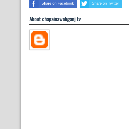
Share on Facebook
Share on Twitter
About chapainawabganj tv