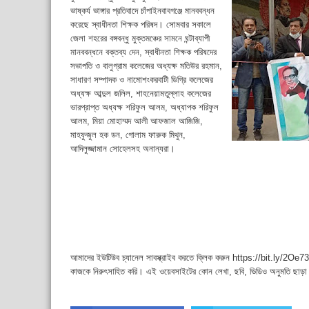
ভাষ্কর্য ভাঙ্গার প্রতিবাদে চাঁপাইনবাবগঞ্জে মানববন্ধন
করেছে স্বাধীনতা শিক্ষক পরিষদ। সোমবার সকালে
জেলা শহরের বঙ্গবন্ধু মুক্তমঞ্চের সামনে ঘন্টাব্যাপী
মানববন্ধনে বক্তব্য দেন, স্বাধীনতা শিক্ষক পরিষদের
সভাপতি ও বালুগ্রাম কলেজের অধ্যক্ষ মতিউর রহমান,
সাধারণ সম্পাদক ও নামোশংকরবাটী ডিগ্রি কলেজের
অধ্যক্ষ আব্দুল জলিল, শাহনেয়ামতুল্লাহ কলেজের
ভারপ্রাপ্ত অধ্যক্ষ শরিফুল আলম, অধ্যাপক শরিফুল
আলম, মিয়া মোহাম্মদ আলী আফজাল আজিজি,
মাহফুজুল হক ডন, গোলাম ফারুক মিথুন,
আদিলুজ্জামান সোহেলসহ অনান্যরা।
আমাদের ইউটিউব চ্যানেল সাবস্ক্রাইব করতে ক্লিক করুন https://bit.ly/2Oe737
কাজকে নিরুৎসাহিত করি। এই ওয়েবসাইটের কোন লেখা, ছবি, ভিডিও অনুমতি ছাড়া