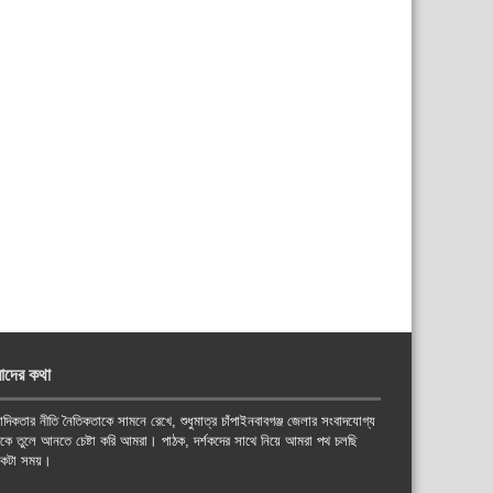
াদের কথা
াদিকতার নীতি নৈতিকতাকে সামনে রেখে, শুধুমাত্র চাঁপাইনবাবগঞ্জ জেলার সংবাদযোগ্য
য়কে তুলে আনতে চেষ্টা করি আমরা। পাঠক, দর্শকদের সাথে নিয়ে আমরা পথ চলছি
কটা সময়।