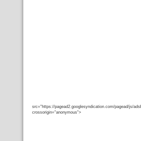
src="https://pagead2.googlesyndication.com/pagead/js/ad
crossorigin="anonymous">