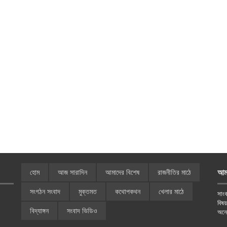
আম
হোম
আজ সারাদিন
আমাদের বিশেষ
রাজনীতির মাঠে
সংগঠন সংবাদ
মুক্তমত
কথোপকথন
খেলার মাঠে
সাংব
বিষ
বিদ্যাঙ্গন
সংবাদ ভিডিও
অনে