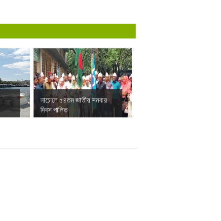
নাচোলে ৫৪তম জাতীয় সমবায়
দিবস পালিত