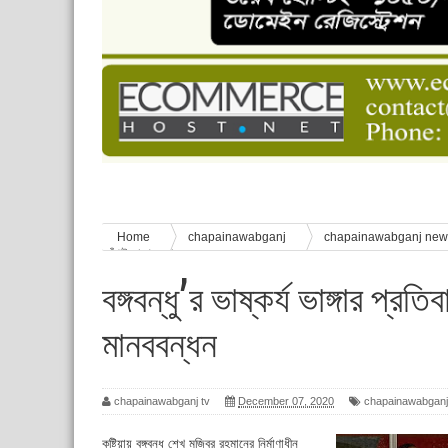
চাঁপাইনবাবগঞ্জে শেষ হয়েছে ৫ দিনের স্কাউট ইউনিট লি
বাংলাদেশ স্কাউটস দিবস পালন
পানি সংকট, কলস নিয়ে বিক্ষোভ
ঈদের শুভেচ্ছা জানিয়েছেন সাবেক ছাত্রলীগ নেতা আবু হ
শিশু সুরক্ষা বিষয়ে চাঁপাইনবাবগঞ্জে দুই দিনব্যাপী প্রশিক্ষ
Home
chapainawabganj
chapainawabganj ne
চাঁপাইনবাবগঞ্জে মানববন্ধন
বঙ্গবন্ধু’র ভাষ্কর্য ভাঙ্গার প্রতি
মানববন্ধন
chapainawabganj tv
December 07, 2020
chapainawabganj
কুষ্টিয়ায় বঙ্গবন্ধু শেখ মুজিবুর রহমানের নির্মাণাধীন