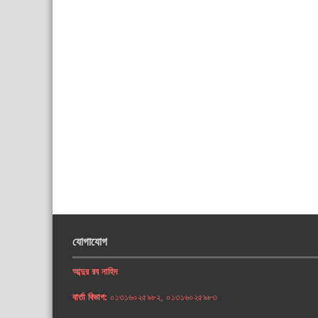
যোগাযোগ
আব্দুর রব নাহিদ
বার্তা বিভাগ:
০১৩১৬০২৫৯৮২, ০১৩১৬০২৫৯৮৩