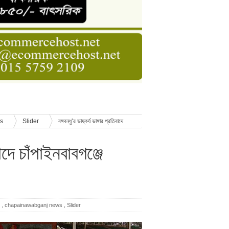
ডার বেসিক কোর্স
াসনাত সুমন
ণ
ws
Slider
বঙ্গবন্ধু’র ভাষ্কর্য ভাঙ্গার প্রতিবাদে
বাদে চাঁপাইনবাবগঞ্জে
,
chapainawabganj news
,
Slider