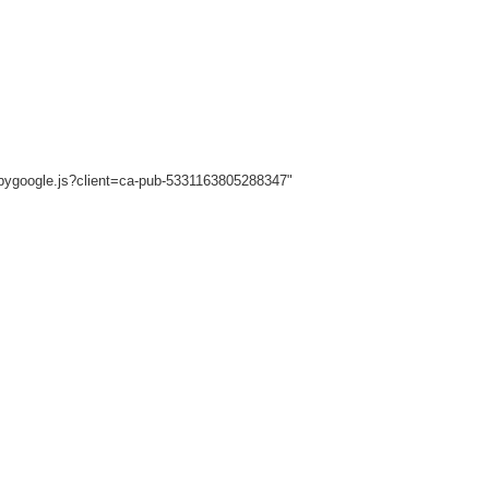
sbygoogle.js?client=ca-pub-5331163805288347"