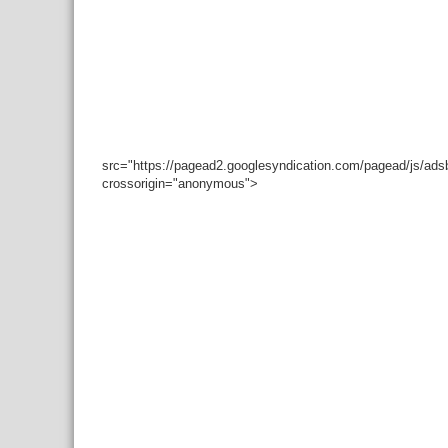
src="https://pagead2.googlesyndication.com/pagead/js/ad
crossorigin="anonymous">