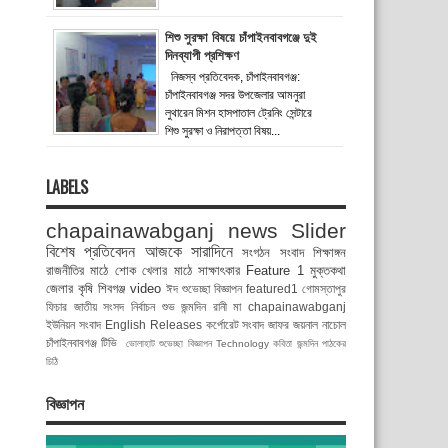
শিশু সুরক্ষা বিষয়ে চাঁপাইনবাবগঞ্জে দুই
দিনব্যাপী প্রশিক্ষণ
নিজস্ব প্রতিবেদক, চাঁপাইনবাবগঞ্জ:
চাঁপাইনবাবগঞ্জ সদর উপজেলার আমনুরা
লুথারেন মিশন হাসপাতাল ট্রেনিং সেন্টারে
শিশু সুরক্ষা ও নিরাপত্তা বিষয়...
LABELS
chapainawabganj news
Slider
বিশেষ প্রতিবেদন
আজকে সারাদিনে
সংগঠন সংবাদ
শিক্ষাঙ্গন
রাজনীতির মাঠে
শোক
খেলার মাঠে
সাক্ষাৎকার
Feature 1
মুক্তকথা
জেলার কৃষি
শিবগঞ্জ
video
ঈদ শুভেচ্ছা বিজ্ঞাপন
featured1
গোমস্তাপুর
ফিচার
জাতীয় সংসদ নির্বাচন
শুভ জন্মদিন রানী মা
chapainawabganj
ইউনিয়ন সংবাদ
English Releases
কর্পোরেট সংবাদ
জাফর জয়নাল
নাচোল
চাঁপাইনবাবগঞ্জ টিভি
ভোলাহাট
শুভেচ্ছা বিজ্ঞাপন
Technology
কবিতা
জন্মদিন
পাঠকের
চিঠি
বিজ্ঞাপন