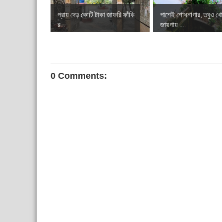
প্রায় দেড় কোটি টাকা জাফরি ফাঁকি
পাশেই শোধনাগার, তবুও খে
র...
জায়গায় ...
0 Comments: