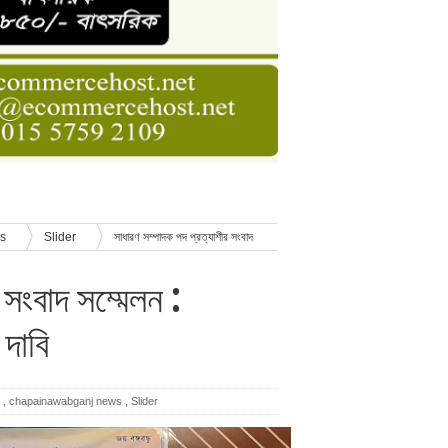
ডার বেসিক কোর্স
াসনাত সুমন
ণ
ws
Slider
সাধারণ সম্পাদক পদ প্রত্যাশীর সংবাদ
 সংবাদ সম্মেলন :
 দাবি
,
chapainawabganj news
,
Slider