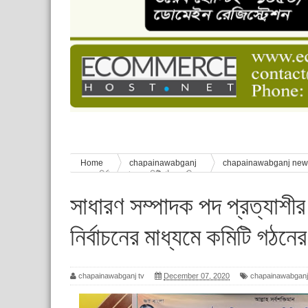
চাঁপাইনবাবগঞ্জে শেষ হয়েছে ৫ দিনের স্কাউট ইউনিট লি
বাংলাদেশ স্কাউটস দিবস পালন
পানি সংকট, কলস নিয়ে বিক্ষোভ
ঈদের শুভেচ্ছা জানিয়েছেন সাবেক ছাত্রলীগ নেতা আবু হ
শিশু সুরক্ষা বিষয়ে চাঁপাইনবাবগঞ্জে দুই দিনব্যাপী প্রশিক্ষ
Home
chapainawabganj
chapainawabganj ne
সম্মেলন : নির্বাচনের মাধ্যমে কমিটি গঠনের দাবি
সাধারণ সম্পাদক পদ প্রত্যাশীর
নির্বাচনের মাধ্যমে কমিটি গঠনের
chapainawabganj tv
December 07, 2020
chapainawabganj