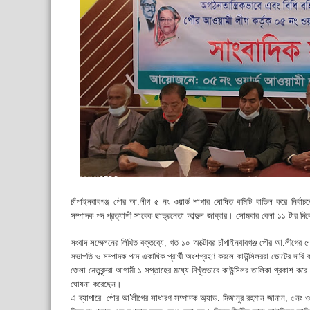
চাঁপাইনবাবগঞ্জ পৌর আ.লীগ ৫ নং ওয়ার্ড শাখার ঘোষিত কমিটি বাতিল করে নির্বাচ
সম্পাদক পদ প্রত্যাশী সাবেক ছাত্রনেতা আব্দুল জাব্বার। সোমবার বেলা ১১ টার দিক
সংবাদ সম্মেলনের লিখিত বক্তব্যে, গত ১০ অক্টোবর চাঁপাইনবাবগঞ্জ পৌর আ.লীগের ৫ ন
সভাপতি ও সম্পাদক পদে একাধিক প্রার্থী অংশগ্রহণ করলে কাউন্সিলররা ভোটের দাবি
জেলা নেতৃবৃন্দরা আগামী ১ সপ্তাহের মধ্যে নিখুঁতভাবে কাউন্সিলর তালিকা প্রকাশ কর
ঘোষনা করেছেন।
এ ব্যাপারে পৌর আ’লীগের সাধারণ সম্পাদক অ্যাড. মিজানুর রহমান জানান, ৫নং ওয়ার