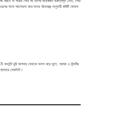
ালিকা করতে না পারায় পৌর আ.লীগের কয়েকজন গুরুত্বপূর্ন নেতা, পৌর
ওদুদের সাথে আলোচনা করে দলের গঠনতন্ত্র অনুযায়ী কমিটি ঘোষনা
t কনটেন্ট চুরি আপনার মেধাকে অলস করে তুলে, আমরা এ নিন্দনীয়
 ব্যবহার বেআইনি।