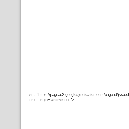
src="https://pagead2.googlesyndication.com/pagead/js/ad
crossorigin="anonymous">