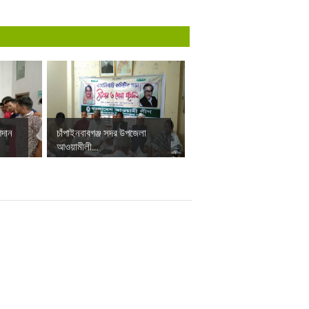
গদান
চাঁপাইনবাবগঞ্জ সদর উপজেলা
আওয়ামীলী...