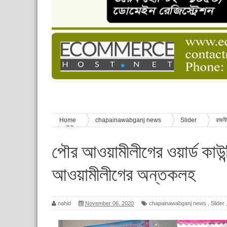
চাঁপাইনবাবগঞ্জে শেষ হয়েছে ৫ দিনের স্কাউট ইউনিট লি
বাংলাদেশ স্কাউটস দিবস পালন
পানি সংকট, কলস নিয়ে বিক্ষোভ
ঈদের শুভেচ্ছা জানিয়েছেন সাবেক ছাত্রলীগ নেতা আবু হ
শিশু সুরক্ষা বিষয়ে চাঁপাইনবাবগঞ্জে দুই দিনব্যাপী প্রশিক্ষ
Home
chapainawabganj news
Slider
রাজন
আওয়ামীলীগের অন্তকলহ
পৌর আওয়ামীলীগের ওয়ার্ড কাউন্
আওয়ামীলীগের অন্তকলহ
nahid
November 06, 2020
chapainawabganj news
,
Slider