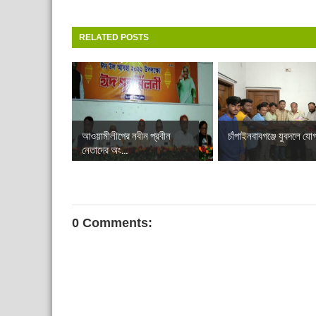
RELATED POSTS
আওয়ামীলীগের নবীন প্রবীন
চাঁপাইনবাবগঞ্জে যুবদলে যো
নেতাদের অং...
0 Comments: