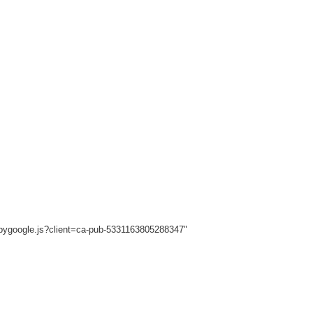
sbygoogle.js?client=ca-pub-5331163805288347"