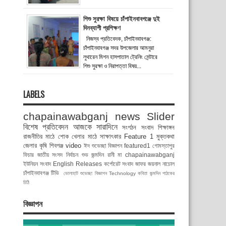
শিশু সুরক্ষা বিষয়ে চাঁপাইনবাবগঞ্জে দুই
দিনব্যাপী প্রশিক্ষণ
নিজস্ব প্রতিবেদক, চাঁপাইনবাবগঞ্জ:
চাঁপাইনবাবগঞ্জ সদর উপজেলার আমনুরা
লুথারেন মিশন হাসপাতাল ট্রেনিং সেন্টারে
শিশু সুরক্ষা ও নিরাপত্তা বিষয়...
LABELS
chapainawabganj news
Slider
বিশেষ প্রতিবেদন
আজকে সারাদিনে
সংগঠন সংবাদ
শিক্ষাঙ্গন
রাজনীতির মাঠে
শোক
খেলার মাঠে
সাক্ষাৎকার
Feature 1
মুক্তকথা
জেলার কৃষি
শিবগঞ্জ
video
ঈদ শুভেচ্ছা বিজ্ঞাপন
featured1
গোমস্তাপুর
ফিচার
জাতীয় সংসদ নির্বাচন
শুভ জন্মদিন রানী মা
chapainawabganj
ইউনিয়ন সংবাদ
English Releases
কর্পোরেট সংবাদ
জাফর জয়নাল
নাচোল
চাঁপাইনবাবগঞ্জ টিভি
ভোলাহাট
শুভেচ্ছা বিজ্ঞাপন
Technology
কবিতা
জন্মদিন
পাঠকের
চিঠি
বিজ্ঞাপন