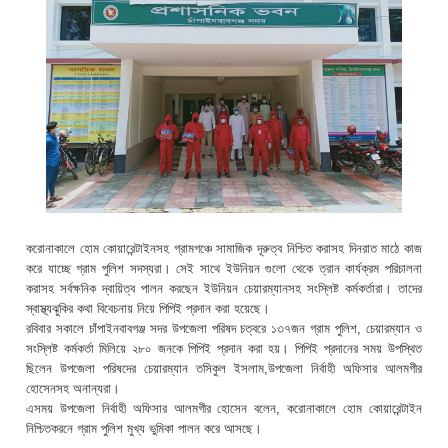
করোনাকালে হোম কোয়ারেন্টাইনসহ গ্রামগঞ্চে সামাজিক দূরুত্ব নিশ্চিত করাসহ দিনরাত মাঠে কাজ
করে যাচ্ছে গ্রাম পুলিশ সদস্যরা। সেই সাথে ইউনিয়ন গুলো থেকে ত্রান কার্যক্রম পরিচালনা
করাসহ সর্বক্ষনিক দ্বায়িত্ব পালন করছেন ইউনিয়ন চেয়ারম্যানসহ সংস্লিষ্ট কর্মকর্তারা। তাদের
স্বাস্থ্যঝুকির কথা বিবেচনায় নিয়ে পিপিই প্রদান করা হয়েছে।
রবিবার সকালে চাঁপাইনবাবগঞ্জ সদর উপজেলা পরিষদ চত্বরে ১৩৭জন গ্রাম পুলিশ, চেয়ারম্যান ও
সংস্লিষ্ট কর্মকর্তা মিলিয়ে ২৮০ জনকে পিপিই প্রদান করা হয়। পিপিই প্রদানের সময় উপস্থিত
ছিলেন উপজেলা পরিষদের চেয়ারম্যান তসিকুল ইসলাম,উপজেলা নির্বাহী অফিসার আলমগীর
হোসেনসহ অনান্যরা।
এসময় উপজেলা নির্বাহী অফিসার আলমগীর হোসেন বলেন, করোনাকালে হোম কোয়ারেন্টাইন
নিশ্চিতকরনে গ্রাম পুলিশ মুখ্য ভুমিকা পালন করে আসছে।