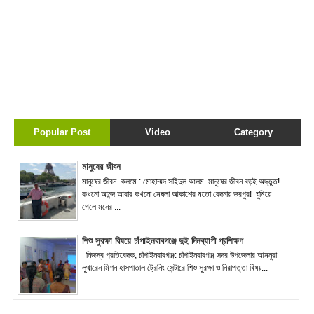
Popular Post
Video
Category
মানুষের জীবন
মানুষের জীবন কলমে : মোহাম্মদ সহিদুল আলম মানুষের জীবন বড়ই অদ্ভুত!
কখনো আনন্দ আবার কখনো মেঘলা আকাশের মতো বেদনায় ভরপুর! ঘুমিয়ে
গেলে মনের ...
শিশু সুরক্ষা বিষয়ে চাঁপাইনবাবগঞ্জে দুই দিনব্যাপী প্রশিক্ষণ
নিজস্ব প্রতিবেদক, চাঁপাইনবাবগঞ্জ: চাঁপাইনবাবগঞ্জ সদর উপজেলার আমনুরা
লুথারেন মিশন হাসপাতাল ট্রেনিং সেন্টারে শিশু সুরক্ষা ও নিরাপত্তা বিষয়...