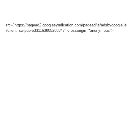
src="https://pagead2.googlesyndication.com/pagead/js/adsbygoogle.js
?client=ca-pub-5331163805288347" crossorigin="anonymous">