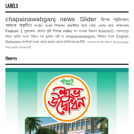
LABELS
chapainawabganj news
Slider
বিশেষ প্রতিবেদন
আজকে সারাদিনে
সংগঠন সংবাদ
শিক্ষাঙ্গন
রাজনীতির মাঠে
শোক
খেলার মাঠে
সাক্ষাৎকার
Feature 1
মুক্তকথা
জেলার কৃষি
শিবগঞ্জ
video
ঈদ শুভেচ্ছা বিজ্ঞাপন
featured1
গোমস্তাপুর
ফিচার
জাতীয় সংসদ নির্বাচন
শুভ জন্মদিন রানী মা
chapainawabganj
ইউনিয়ন সংবাদ
English
Releases
কর্পোরেট সংবাদ
জাফর জয়নাল
নাচোল
চাঁপাইনবাবগঞ্জ টিভি
ভোলাহাট
শুভেচ্ছা বিজ্ঞাপন
Technology
কবিতা
জন্মদিন
পাঠকের চিঠি
বিজ্ঞাপন