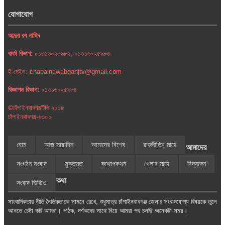
যোগাযোগ
আব্দুর রব নাহিদ
বার্তা বিভাগ:
০১৩১৬০২৫৯৮২, ০১৩১৬০২৫৯৮৩
ই-মেইল: chapainawabganjtv@gmail.com
বিজ্ঞাপন বিভাগ:
০১৩১৬০২৫৯৮৪
©চাঁপাইনবাবগঞ্জটিভি ২০১৮
চাঁপাইনবাবগঞ্জ-৬৩০০
হোম
আজ সারাদিন
আমাদের বিশেষ
রাজনীতির মাঠে
আমাদের
সংগঠন সংবাদ
মুক্তমত
কথোপকথন
খেলার মাঠে
বিদ্যাঙ্গন
কথা
সংবাদ ভিডিও
সাংবাদিকতার নীতি নৈতিকতাকে সামনে রেখে, শুধুমাত্র চাঁপাইনবাবগঞ্জ জেলার সংবাদযোগ্য বিষয়কে তুলে
আনতে চেষ্টা করি আমরা। পাঠক, দর্শকদের সাথে নিয়ে আমরা পথ চলছি অনেকটা সময়।