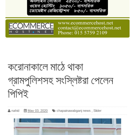
করোনাকালে মাঠে থাকা
গ্রামপুলিশসহ সংস্লিষ্টরা পেলেন
পিপিই
nahid
May 03, 2020
chapainawabganj news
,
Slider