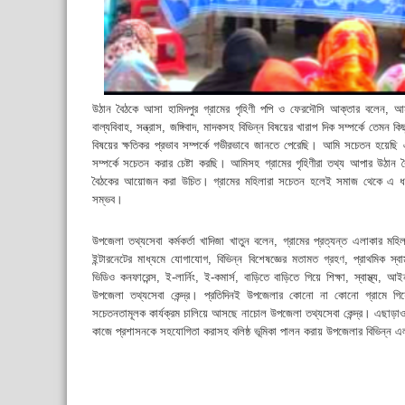
উঠান বৈঠকে আসা হামিদপুর গ্রামের গৃহিণী পপি ও ফেরদৌসি আক্তার বলেন,
বাল্যবিবাহ, সন্ত্রাস, জঙ্গিবাদ, মাদকসহ বিভিন্ন বিষয়ের খারাপ দিক সম্পর্কে তে
বিষয়ের ক্ষতিকর প্রভাব সম্পর্কে গভীরভাবে জানতে পেরেছি। আমি সচেতন হয়েছ
সম্পর্কে সচেতন করার চেষ্টা করছি। আমিসহ গ্রামের গৃহিণীরা তথ্য আপার উঠান
বৈঠকের আয়োজন করা উচিত। গ্রামের মহিলারা সচেতন হলেই সমাজ থেকে এ ধরন
সম্ভব।
উপজেলা তথ্যসেবা কর্মকর্তা খাদিজা খাতুন বলেন, গ্রামের প্রত্যন্ত এলাকার মহিল
ইন্টারনেটের মাধ্যমে যোগাযোগ, বিভিন্ন বিশেষজ্ঞের মতামত গ্রহণ, প্রাথমিক স্ব
ভিডিও কনফারেন্স, ই-লার্নিং, ই-কমার্স, বাড়িতে বাড়িতে গিয়ে শিক্ষা, স্বাস্থ্য,
উপজেলা তথ্যসেবা কেন্দ্র। প্রতিদিনই উপজেলার কোনো না কোনো গ্রামে গিয়ে
সচেতনতামূলক কার্যক্রম চালিয়ে আসছে নাচোল উপজেলা তথ্যসেবা কেন্দ্র। এছাড়াও 
কাজে প্রশাসনকে সহযোগিতা করাসহ বলিষ্ঠ ভূমিকা পালন করায় উপজেলার বিভিন্ন এল