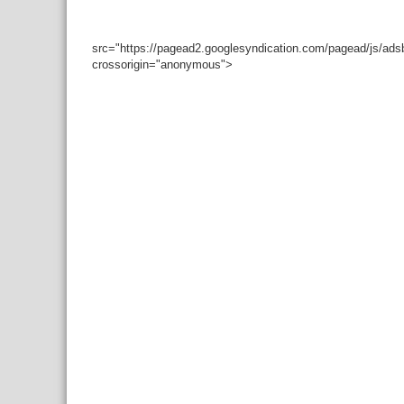
src="https://pagead2.googlesyndication.com/pagead/js/ad
crossorigin="anonymous">