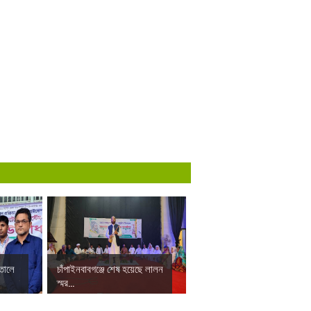
াতালে
চাঁপাইনবাবগঞ্জে শেষ হয়েছে লালন
স্মর...