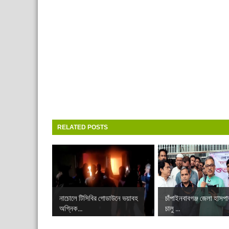
RELATED POSTS
নাচোলে টিসিবির গোডাউনে ভয়াবহ
চাঁপাইনবাবগঞ্জ জেলা হাসপ
অগ্নিক...
চালু ...