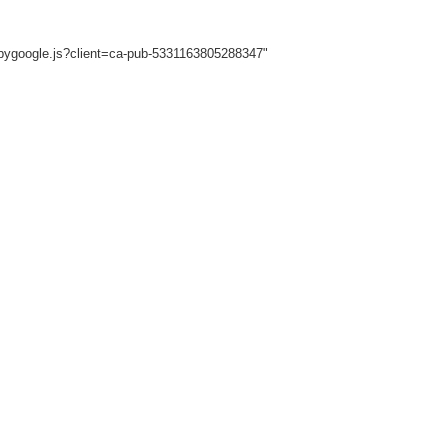
sbygoogle.js?client=ca-pub-5331163805288347"