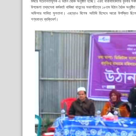
বিষয়ে সচেতনতামূলক এ উঠান বৈঠক অনুষ্ঠিত হচ্ছে। এরই ধারাবাহিকতায় বুধবার সক
উপজেলা তথ্যসেবা কর্মকর্তা খাদিজা খাতুনের সভাপতিত্বে ১৮তম উঠান বৈঠক অনুষ্ঠি
অফিসার সাবিহা সুলতানা। এছাড়াও বিশেষ অতিথি হিসেবে আরো উপস্থিত ছিলেন 
গণ্যমান্য ব্যক্তিবর্গ।