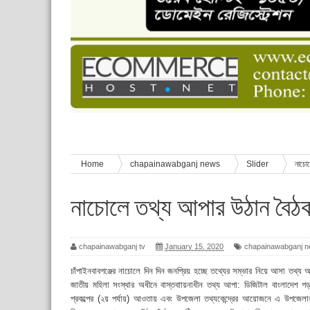
চাঁপাইনবাবগঞ্জে শেষ হয়েছে ৫ দিনের স্কাউট ইউনিট লি
বাংলাদেশ স্কাউটস দিবস পালন
পানি সংকট, কলস নিয়ে বিক্ষোভ
ঈদের শুভেচ্ছা জানিয়েছেন সাবেক ছাত্রলীগ নেতা আবু হ
শিশু সুরক্ষা বিষয়ে চাঁপাইনবাবগঞ্জে দুই দিনব্যাপী প্রশিক্ষ
Home
chapainawabganj news
Slider
নাচো
নাচোলে তথ্য আপার উঠান বৈঠ
chapainawabganj tv
January 15, 2020
chapainawabganj 
চাঁপাইনবাবগঞ্জের নাচোলে দিন দিন জনপ্রিয় হচ্ছে তথ্যের সম্ভার নিয়ে আসা তথ্য
জাতীয় মহিলা সংস্থার অধীনে বাস্তবাায়নাধীন তথ্য আপা: ডিজিটাল বাংলাদেশ গড়ার
প্রকল্পের (২য় পর্যায়) আওতায় এবং উপজেলা তথ্যকেন্দ্রের আয়োজনে এ উপজেলার বিভি