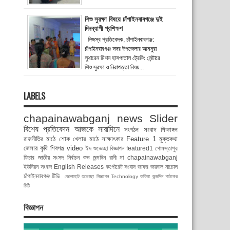
শিশু সুরক্ষা বিষয়ে চাঁপাইনবাবগঞ্জে দুই
দিনব্যাপী প্রশিক্ষণ
নিজস্ব প্রতিবেদক, চাঁপাইনবাবগঞ্জ:
চাঁপাইনবাবগঞ্জ সদর উপজেলার আমনুরা
লুথারেন মিশন হাসপাতাল ট্রেনিং সেন্টারে
শিশু সুরক্ষা ও নিরাপত্তা বিষয়...
LABELS
chapainawabganj news
Slider
বিশেষ প্রতিবেদন
আজকে সারাদিনে
সংগঠন সংবাদ
শিক্ষাঙ্গন
রাজনীতির মাঠে
শোক
খেলার মাঠে
সাক্ষাৎকার
Feature 1
মুক্তকথা
জেলার কৃষি
শিবগঞ্জ
video
ঈদ শুভেচ্ছা বিজ্ঞাপন
featured1
গোমস্তাপুর
ফিচার
জাতীয় সংসদ নির্বাচন
শুভ জন্মদিন রানী মা
chapainawabganj
ইউনিয়ন সংবাদ
English Releases
কর্পোরেট সংবাদ
জাফর জয়নাল
নাচোল
চাঁপাইনবাবগঞ্জ টিভি
ভোলাহাট
শুভেচ্ছা বিজ্ঞাপন
Technology
কবিতা
জন্মদিন
পাঠকের
চিঠি
বিজ্ঞাপন