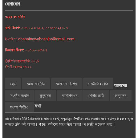
যোগাযোগ
আব্দুর রব নাহিদ
বার্তা বিভাগ:
০১৩১৬০২৫৯৮২, ০১৩১৬০২৫৯৮৩
ই-মেইল: chapainawabganjtv@gmail.com
বিজ্ঞাপন বিভাগ:
০১৩১৬০২৫৯৮৪
©চাঁপাইনবাবগঞ্জটিভি ২০১৮
চাঁপাইনবাবগঞ্জ-৬৩০০
হোম
আজ সারাদিন
আমাদের বিশেষ
রাজনীতির মাঠে
আমাদের
সংগঠন সংবাদ
মুক্তমত
কথোপকথন
খেলার মাঠে
বিদ্যাঙ্গন
কথা
সংবাদ ভিডিও
সাংবাদিকতার নীতি নৈতিকতাকে সামনে রেখে, শুধুমাত্র চাঁপাইনবাবগঞ্জ জেলার সংবাদযোগ্য বিষয়কে তুলে
আনতে চেষ্টা করি আমরা। পাঠক, দর্শকদের সাথে নিয়ে আমরা পথ চলছি অনেকটা সময়।