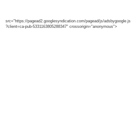
src="https://pagead2.googlesyndication.com/pagead/js/adsbygoogle.js
?client=ca-pub-5331163805288347" crossorigin="anonymous">