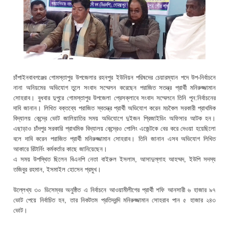
চাঁপাইনবাবগঞ্জের গোমস্তাপুর উপজেলার রহনপুর ইউনিয়ন পরিষদের চেয়ারম্যান পদে উপ-নির্বাচনে
নানা অনিয়মের অভিযোগ তুলে সংবাদ সম্মেলন করেছেন পরাজিত সতন্ত্র প্রার্থী মনিরুজ্জামান
সোহরাব। বুধবার দুপুরে গোমস্তাপুর উপজেলা প্রেসক্লাবে সংবাদ সম্মেলনে তিনি পূন:নির্বাচনের
দাবি জানান। লিখিত বক্তব্যে পরাজিত স্বতন্ত্র প্রার্থী অভিযোগ করেন মচকৈল সরকারী প্রাথমিক
বিদ্যালয় কেন্দ্রে ভোট জালিয়াতির সময় অভিযোগে দুইজন প্রিজাইডিং অফিসার আটক হন।
এছাড়াও চাঁদপুর সরকারি প্রাথমিক বিদ্যালয় কেন্দ্রেও পোলিং এজেন্টকে বের করে দেওয়া হয়েছিলো
বলে দাবি করেন পরাজিত প্রার্থী মনিরুজ্জামান সোহরাব। তিনি জানান এসব অভিযোগ লিখিত
আকারে রিটার্নিং কর্মকর্তার কাছে জানিয়েছেন।
এ সময় উপস্থিত ছিলেন বিএনপি নেতা বাইরুল ইসলাম, আসাদুল্লাহ আহম্মদ, ইউপি সদস্য
তজিবুর রহমান, ইসমাইল হোসেন প্রমুখ।
উল্লেখ্য ৩০ ডিসেম্বর অনুষ্ঠিত এ নির্বাচনে আওয়ামীলীগের প্রার্থী শফি আনসারী ৬ হাজার ৯৭
ভোট পেয়ে নির্বাচিত হন, তার নিকটতম প্রতিদ্বন্দি মনিরুজ্জামান সোহরাব পান ৫ হাজার ২৪৩
ভোট।