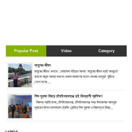
Popular Post
Video
Category
মানুষের জীবন
মানুষের জীবন কলমে : মোহাম্মদ সহিদুল আলম মানুষের জীবন বড়ই অদ্ভুত!
কখনো আনন্দ আবার কখনো মেঘলা আকাশের মতো বেদনায় ভরপুর! ঘুমিয়ে
গেলে মনের ...
শিশু সুরক্ষা বিষয়ে চাঁপাইনবাবগঞ্জে দুই দিনব্যাপী প্রশিক্ষণ
নিজস্ব প্রতিবেদক, চাঁপাইনবাবগঞ্জ: চাঁপাইনবাবগঞ্জ সদর উপজেলার আমনুরা
লুথারেন মিশন হাসপাতাল ট্রেনিং সেন্টারে শিশু সুরক্ষা ও নিরাপত্তা বিষয়...