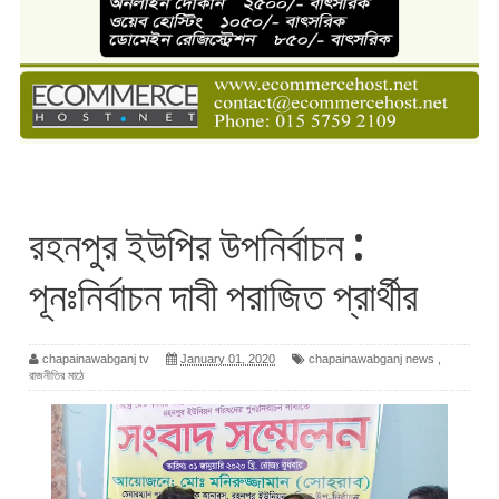
রহনপুর ইউপির উপনির্বাচন :
পূনঃনির্বাচন দাবী পরাজিত প্রার্থীর
chapainawabganj tv
January 01, 2020
chapainawabganj news
,
রাজনীতির মাঠে