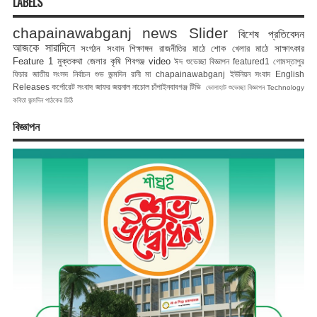
LABELS
chapainawabganj news
Slider
বিশেষ প্রতিবেদন
আজকে সারাদিনে
সংগঠন সংবাদ
শিক্ষাঙ্গন
রাজনীতির মাঠে
শোক
খেলার মাঠে
সাক্ষাৎকার
Feature 1
মুক্তকথা
জেলার কৃষি
শিবগঞ্জ
video
ঈদ শুভেচ্ছা বিজ্ঞাপন
featured1
গোমস্তাপুর
ফিচার
জাতীয় সংসদ নির্বাচন
শুভ জন্মদিন রানী মা
chapainawabganj
ইউনিয়ন সংবাদ
English
Releases
কর্পোরেট সংবাদ
জাফর জয়নাল
নাচোল
চাঁপাইনবাবগঞ্জ টিভি
ভোলাহাট
শুভেচ্ছা বিজ্ঞাপন
Technology
কবিতা
জন্মদিন
পাঠকের চিঠি
বিজ্ঞাপন