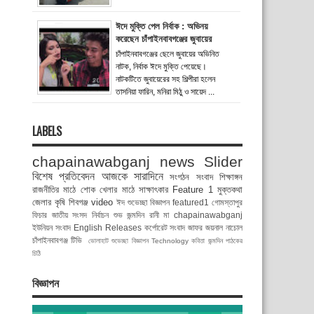
ঈদে মুক্তি পেল নির্বাক : অভিনয়
করেছেন চাঁপাইনবাবগঞ্জের জুবায়ের
চাঁপাইনবাবগঞ্জের ছেলে জুবায়ের অভিনিত
নাটক, নির্বাক ঈদে মুক্তি পেয়েছে।
নাটকটিতে জুবায়েরের সহ শিল্পীরা হলেন
তাসনিয়া ফারিন, মনিরা মিঠু ও সায়েদ ...
LABELS
chapainawabganj news
Slider
বিশেষ প্রতিবেদন
আজকে সারাদিনে
সংগঠন সংবাদ
শিক্ষাঙ্গন
রাজনীতির মাঠে
শোক
খেলার মাঠে
সাক্ষাৎকার
Feature 1
মুক্তকথা
জেলার কৃষি
শিবগঞ্জ
video
ঈদ শুভেচ্ছা বিজ্ঞাপন
featured1
গোমস্তাপুর
ফিচার
জাতীয় সংসদ নির্বাচন
শুভ জন্মদিন রানী মা
chapainawabganj
ইউনিয়ন সংবাদ
English Releases
কর্পোরেট সংবাদ
জাফর জয়নাল
নাচোল
চাঁপাইনবাবগঞ্জ টিভি
ভোলাহাট
শুভেচ্ছা বিজ্ঞাপন
Technology
কবিতা
জন্মদিন
পাঠকের
চিঠি
বিজ্ঞাপন