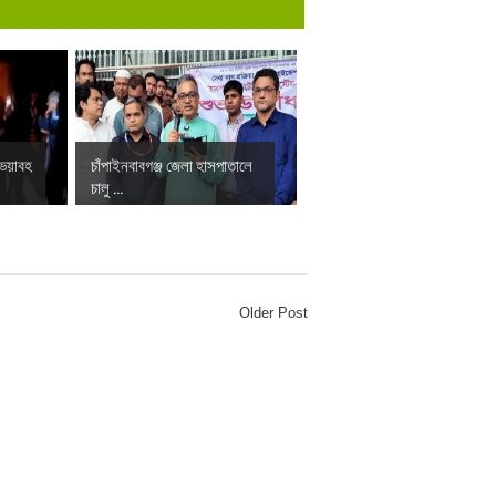
 ভয়াবহ
চাঁপাইনবাবগঞ্জ জেলা হাসপাতালে
চালু ...
Older Post