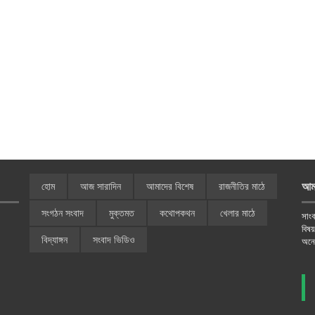
আম
হোম
আজ সারাদিন
আমাদের বিশেষ
রাজনীতির মাঠে
সংগঠন সংবাদ
মুক্তমত
কথোপকথন
খেলার মাঠে
সাংব
বিষ
বিদ্যাঙ্গন
সংবাদ ভিডিও
অনে