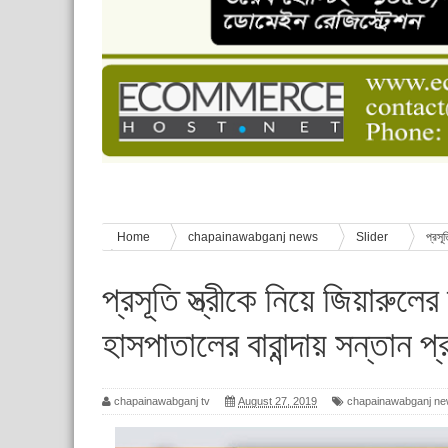
চাঁপাইনবাবগঞ্জে শেষ হয়েছে ৫ দিনের স্কাউট ইউনিট লি
বাংলাদেশ স্কাউটস দিবস পালন
পানি সংকট, কলস নিয়ে বিক্ষোভ
ঈদের শুভেচ্ছা জানিয়েছেন সাবেক ছাত্রলীগ নেতা আবু হ
শিশু সুরক্ষা বিষয়ে চাঁপাইনবাবগঞ্জে দুই দিনব্যাপী প্রশিক্ষ
Home
chapainawabganj news
Slider
প্রসূ
প্রসব
প্রসূতি স্ত্রীকে নিয়ে জিয়ারুলের
হাসপাতালের বারান্দায় সন্তান প
chapainawabganj tv
August 27, 2019
chapainawabganj n