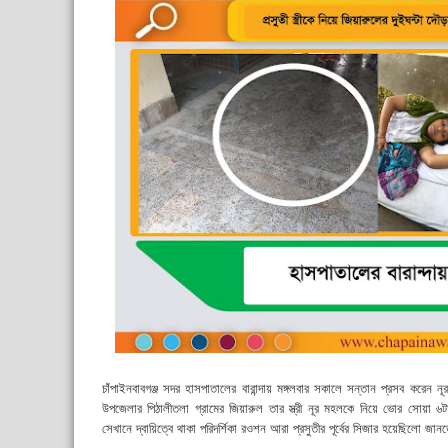
চাঁপাইনবাবগঞ্জ সদর হাসপাতালের বারান্দায় মঙ্গলবার সকালে সন্তান প্রসব করেন
উপজেলার পিঠালীতলা গ্রামের জিয়ারুল তার স্ত্রী নূর মহলকে নিয়ে ভোর সোয়া ৬টা
সেখানে দ্বায়িত্বে থাকা পরিদর্শিকা রওশন আরা প্রসুতীর পূর্বের সিজার হয়েছিলো জ