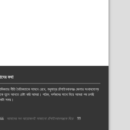
াদের কথা
াদিকতার নীতি নৈতিকতাকে সামনে রেখে, শুধুমাত্র চাঁপাইনবাবগঞ্জ জেলার সংবাদযোগ্য
য়কে তুলে আনতে চেষ্টা করি আমরা। পাঠক, দর্শকদের সাথে নিয়ে আমরা পথ চলছি
কটা সময়।
আমাদের সব আয়োজনই সাজানো চাঁপাইনবাবগঞ্জকে ঘিরে