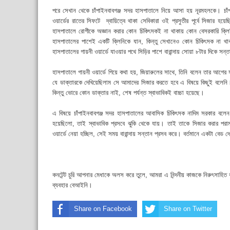
পরে সেখান থেকে চাঁপাইনবাবগঞ্জ সদর হাসপাতালে নিয়ে আসা হয় নূরমহলকে। চাঁপ
ওয়ার্ডের রাতের সিফটে দ্বায়িত্বে থাকা সেবিকারা ওই প্রসুতীর পূর্বে সিজার হ
হাসপাতালে রোগীকে অজ্ঞান করার কোন চিকিৎসকই না থাকায় কোন বেসরকারি ক্লিনিক
হাসপাতালের পাশেই একটি ক্লিনিকে যান, কিন্তু সেখানেও কোন চিকিৎসক না থ
হাসপাতালের গায়নী ওয়ার্ডে যাওয়ার পথে সিড়ির পাশে বারান্দায় সোয়া ৮টার দিকে সন্
হাসপাতালে গায়নী ওয়ার্ডে গিয়ে কথা হয়, জিয়ারুলের সাথে, তিনি বলেন তার আগের সন
যে ডাক্তারকে দেখিয়েছিলাম সে আমাদের সিজার করতে হবে এ বিষয়ে কিছুই বলে
কিন্তু ভোরে কোন ডাক্তার নাই, শেষ পর্যন্ত স্বাভাবিকই বাচ্চা হয়েছে।
এ বিষয়ে চাঁপাইনবাবগঞ্জ সদর হাসপাতালের আবাসিক চিকিৎসক নাদিম সরকার বলেন,
হয়েছিলো, তাই স্বাভাবিক প্রসবে ঝুকি থেকে যায়। তাই তাকে সিজার করার পরা
ওয়ার্ডে নেয়া হচ্ছিল, সেই সময় বারান্দায় সন্তান প্রসব করে। বর্তমানে একটা বে
কনটেন্ট চুরি আপনার মেধাকে অলস করে তুলে, আমরা এ নিন্দনীয় কাজকে নিরুৎসাহিত
ব্যবহার বেআইনি।
Share on Facebook
Share on Twitter