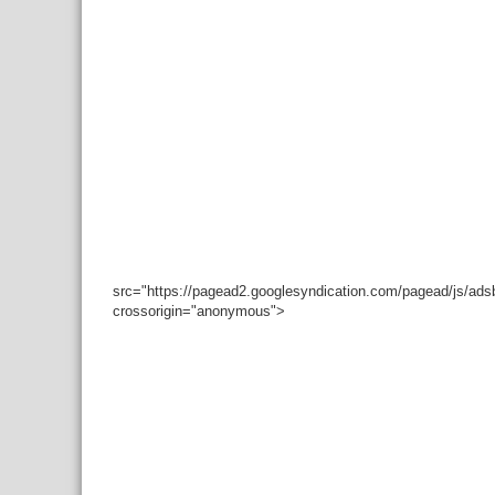
src="https://pagead2.googlesyndication.com/pagead/js/ad
crossorigin="anonymous">