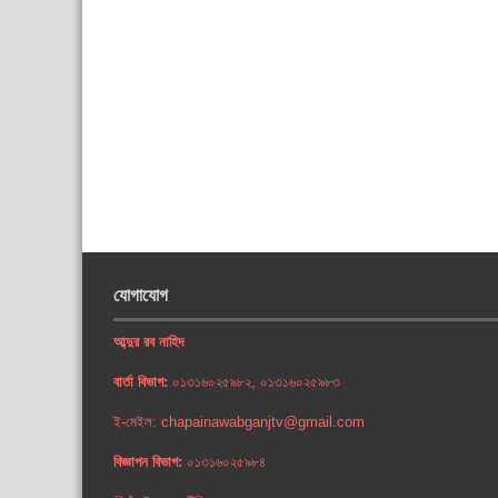
যোগাযোগ
আব্দুর রব নাহিদ
বার্তা বিভাগ:
০১৩১৬০২৫৯৮২, ০১৩১৬০২৫৯৮৩
ই-মেইল: chapainawabganjtv@gmail.com
বিজ্ঞাপন বিভাগ:
০১৩১৬০২৫৯৮৪