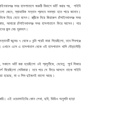
াইনবাবগঞ্জ সদর হাসপাতালে জরুরী বিভাগে ভর্তি করার পর, গাইনি
য়েছিলো জেনে, স্বাভাবিক সন্তান প্রসবে সমস্যা হতে পারে জানান।
ে নিয়ে যেতে বলেন। স্ত্রীকে নিয়ে জিয়ারুল চাঁপাইনবাবগঞ্জ সদর
াকায়, আবারো চাঁপাইনবাবগঞ্জ সদর হাসপাতালে ফিরে আসেন। পরে
তানের জন্ম দেয় নূরমহল।
্তানটি জন্মের ৭ থেকে ৮ ঘন্টা পরেই মারা গিয়েছিলো, তবে শিবগঞ্জে
নি। এখানে এসে এ হাসপাতাল থেকে ওই হাসপাতাল খালি দৌড়াদৌড়ি
 সকালে ভর্তি করা হয়েছিলো ওই প্রসুতীকে, যেহেতু পূর্বে সিজার
মর্শ দিয়েছিলো সেবিকারা। তবে পরে সে ফিরে আসলে তাকে গাইনি
ড দেয়া হয়েছে, মা ও শিশু দুইজনই ভালো আছে।
 করি। এই ওয়েবসাইটের কোন লেখা, ছবি, ভিডিও অনুমতি ছাড়া