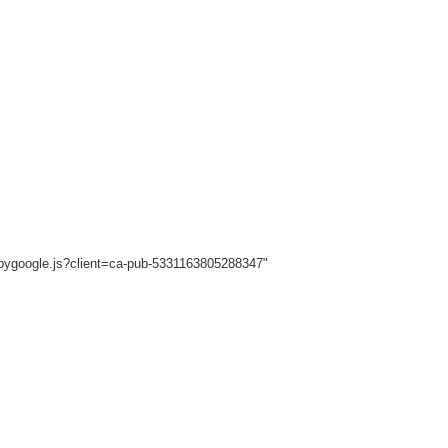
sbygoogle.js?client=ca-pub-5331163805288347"