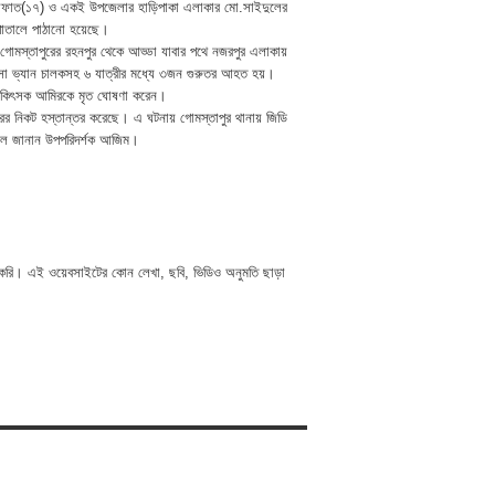
সিফাত(১৭) ও একই উপজেলার হাড়িপাকা এলাকার মো.সাইদুলের
পাতালে পাঠানো হয়েছে।
গোমস্তাপুরের রহনপুর থেকে আড্ডা যাবার পথে নজরপুর এলাকায়
রিক্সা ভ্যান চালকসহ ৬ যাত্রীর মধ্যে ৩জন গুরুতর আহত হয়।
লে চিকিৎসক আমিরকে মৃত ঘোষণা করেন।
রের নিকট হস্তান্তর করেছে। এ ঘটনায় গোমস্তাপুর থানায় জিডি
 বলে জানান উপপরিদর্শক আজিম।
 করি। এই ওয়েবসাইটের কোন লেখা, ছবি, ভিডিও অনুমতি ছাড়া