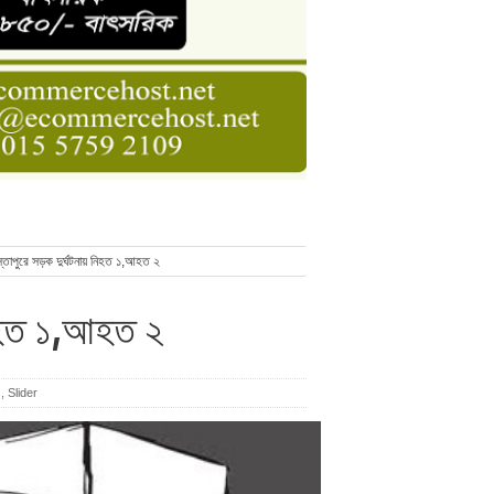
ডার বেসিক কোর্স
াসনাত সুমন
ণ
তাপুরে সড়ক দুর্ঘটনায় নিহত ১,আহত ২
নিহত ১,আহত ২
,
Slider