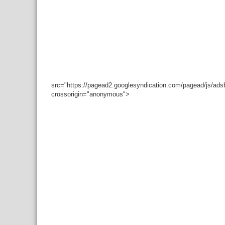
src="https://pagead2.googlesyndication.com/pagead/js/ad
crossorigin="anonymous">