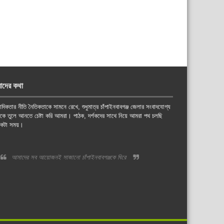
াদের কথা
াদিকতার নীতি নৈতিকতাকে সামনে রেখে, শুধুমাত্র চাঁপাইনবাবগঞ্জ জেলার সংবাদযোগ্য
য়কে তুলে আনতে চেষ্টা করি আমরা। পাঠক, দর্শকদের সাথে নিয়ে আমরা পথ চলছি
কটা সময়।
আমাদের সব আয়োজনই সাজানো চাঁপাইনবাবগঞ্জকে ঘিরে