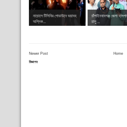
নাচোলে টিসিবির গোডাউনে ভয়াবহ
চাঁপাইনবাবগঞ্জ জেলা হাসপ
অগ্নিক...
চালু ...
Newer Post
Home
বিজ্ঞাপন