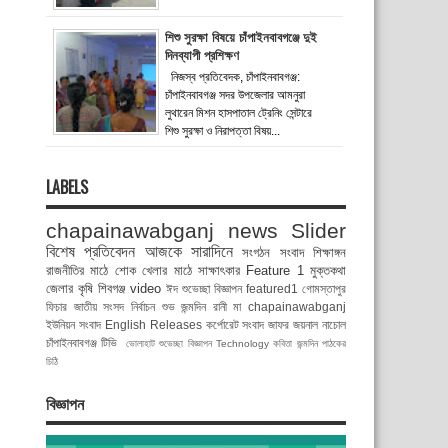
শিশু সুরক্ষা বিষয়ে চাঁপাইনবাবগঞ্জে দুই
দিনব্যাপী প্রশিক্ষণ
নিজস্ব প্রতিবেদক, চাঁপাইনবাবগঞ্জ:
চাঁপাইনবাবগঞ্জ সদর উপজেলার আমনুরা
লুথারেন মিশন হাসপাতাল ট্রেনিং সেন্টারে
শিশু সুরক্ষা ও নিরাপত্তা বিষয়...
LABELS
chapainawabganj news
Slider
বিশেষ প্রতিবেদন
আজকে সারাদিনে
সংগঠন সংবাদ
শিক্ষাঙ্গন
রাজনীতির মাঠে
শোক
খেলার মাঠে
সাক্ষাৎকার
Feature 1
মুক্তকথা
জেলার কৃষি
শিবগঞ্জ
video
ঈদ শুভেচ্ছা বিজ্ঞাপন
featured1
গোমস্তাপুর
ফিচার
জাতীয় সংসদ নির্বাচন
শুভ জন্মদিন রানী মা
chapainawabganj
ইউনিয়ন সংবাদ
English Releases
কর্পোরেট সংবাদ
জাফর জয়নাল
নাচোল
চাঁপাইনবাবগঞ্জ টিভি
ভোলাহাট
শুভেচ্ছা বিজ্ঞাপন
Technology
কবিতা
জন্মদিন
পাঠকের
চিঠি
বিজ্ঞাপন