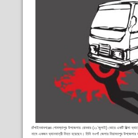
চাঁপাইনবাবগঞ্জের গোমস্তাপুর উপজেলায় রোববার (২১’জুলাই) ভোরে একটি রিক্সা ভ্য
নামে একজন ভ্যানযাত্রী নিহত হয়েছেন। তিনি নওগাঁ জেলার নিয়ামতপুর উপজেলা