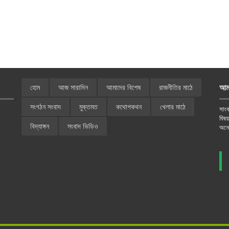
আম
হোম
আজ সারাদিন
আমাদের বিশেষ
রাজনীতির মাঠে
সংগঠন সংবাদ
মুক্তমত
কথোপকথন
খেলার মাঠে
সাংব
বিষ
বিদ্যাঙ্গন
সংবাদ ভিডিও
অনে