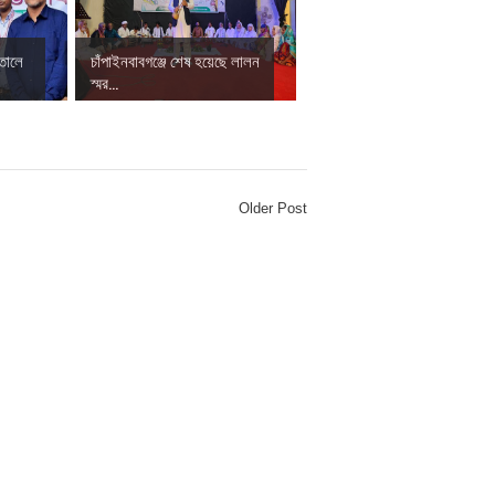
াতালে
চাঁপাইনবাবগঞ্জে শেষ হয়েছে লালন
স্মর...
Older Post