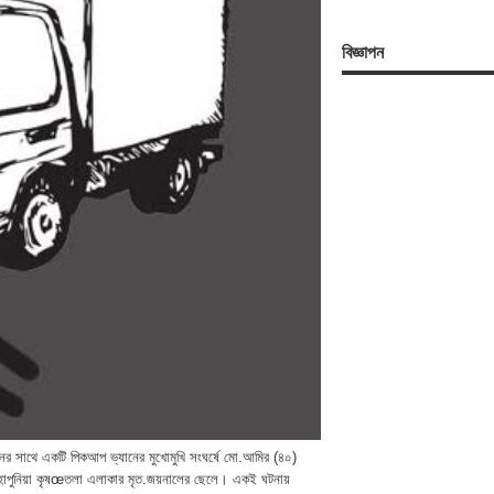
বিজ্ঞাপন
ানের সাথে একটি পিকআপ ভ্যানের মুখোমুখি সংঘর্ষে মো.আমির (৪০)
র হাপুনিয়া কৃষœতলা এলাকার মৃত.জয়নালের ছেলে। একই ঘটনায়