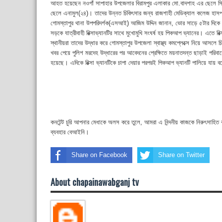
আহত হয়েছেন নওগাঁ সাপাহার উপজেলার বিরামপুর এলাকার মো.বাদশাহ এর ছেলে 
ছেলে এনামুল(২৪)। তাদের উন্নত চিকিৎসার জন্য রাজশাহী মেডিক্যাল কলেজ হাস
গোমস্তাপুর থানা উপপরিদর্শক(এসআই) আজিম উদ্দিন জানান, ভোর সাড়ে ৫টার দিকে 
সড়কে যাত্রীবাহী রিক্সাভ্যানটির সাথে মুখোমুখি সংঘর্ষ হয় পিকআপ ভ্যানের। এতে 
স্থানীয়রা তাদের উদ্ধার করে গোমস্তাপুর উপজেলা স্বাস্থ্য কমপ্লেক্সে নিয়ে আস
খবর পেয়ে পুলিশ মরদেহ উদ্ধারের পর আবেদনের প্রেক্ষিতে ময়নাতদন্ত ছাড়াই পরিবা
হয়েছে। এদিকে রিক্সা ভ্যানটিকে চাপা দেয়ার পরপরই পিকআপ ভ্যানটি পালিয়ে যায়
কনটেন্ট চুরি আপনার মেধাকে অলস করে তুলে, আমরা এ নিন্দনীয় কাজকে নিরুৎসাহিত
ব্যবহার বেআইনি।
Share on Facebook
Share on Twitter
About chapainawabganj tv