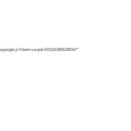
sbygoogle.js?client=ca-pub-5331163805288347"