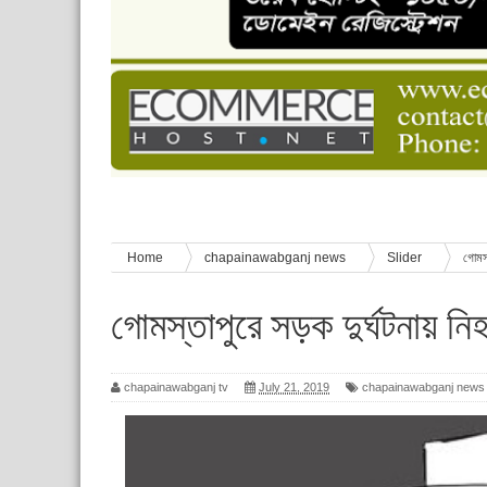
চাঁপাইনবাবগঞ্জে শেষ হয়েছে ৫ দিনের স্কাউট ইউনিট লি
বাংলাদেশ স্কাউটস দিবস পালন
পানি সংকট, কলস নিয়ে বিক্ষোভ
ঈদের শুভেচ্ছা জানিয়েছেন সাবেক ছাত্রলীগ নেতা আবু হ
শিশু সুরক্ষা বিষয়ে চাঁপাইনবাবগঞ্জে দুই দিনব্যাপী প্রশিক্ষ
Home
chapainawabganj news
Slider
গোমস্
গোমস্তাপুরে সড়ক দুর্ঘটনায় 
chapainawabganj tv
July 21, 2019
chapainawabganj news