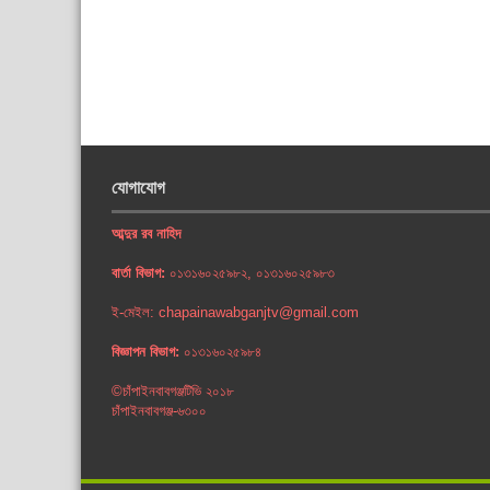
যোগাযোগ
আব্দুর রব নাহিদ
বার্তা বিভাগ:
০১৩১৬০২৫৯৮২, ০১৩১৬০২৫৯৮৩
ই-মেইল: chapainawabganjtv@gmail.com
বিজ্ঞাপন বিভাগ:
০১৩১৬০২৫৯৮৪
©চাঁপাইনবাবগঞ্জটিভি ২০১৮
চাঁপাইনবাবগঞ্জ-৬৩০০