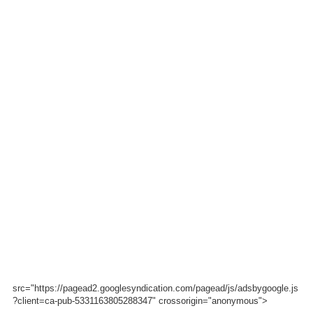
src="https://pagead2.googlesyndication.com/pagead/js/adsbygoogle.js
?client=ca-pub-5331163805288347" crossorigin="anonymous">