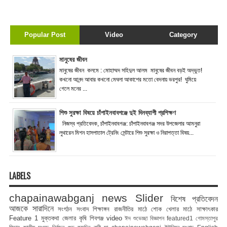
Popular Post
Video
Category
মানুষের জীবন
মানুষের জীবন কলমে : মোহাম্মদ সহিদুল আলম মানুষের জীবন বড়ই অদ্ভুত!
কখনো আনন্দ আবার কখনো মেঘলা আকাশের মতো বেদনায় ভরপুর! ঘুমিয়ে
গেলে মনের ...
শিশু সুরক্ষা বিষয়ে চাঁপাইনবাবগঞ্জে দুই দিনব্যাপী প্রশিক্ষণ
নিজস্ব প্রতিবেদক, চাঁপাইনবাবগঞ্জ: চাঁপাইনবাবগঞ্জ সদর উপজেলার আমনুরা
লুথারেন মিশন হাসপাতাল ট্রেনিং সেন্টারে শিশু সুরক্ষা ও নিরাপত্তা বিষয়...
LABELS
chapainawabganj news
Slider
বিশেষ প্রতিবেদন
আজকে সারাদিনে
সংগঠন সংবাদ
শিক্ষাঙ্গন
রাজনীতির মাঠে
শোক
খেলার মাঠে
সাক্ষাৎকার
Feature 1
মুক্তকথা
জেলার কৃষি
শিবগঞ্জ
video
ঈদ শুভেচ্ছা বিজ্ঞাপন
featured1
গোমস্তাপুর