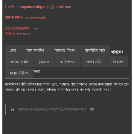
ই-মেইল: chapainawabganjtv@gmail.com
বিজ্ঞাপন বিভাগ:
০১৩১৬০২৫৯৮৪
©চাঁপাইনবাবগঞ্জটিভি ২০১৮
চাঁপাইনবাবগঞ্জ-৬৩০০
হোম
আজ সারাদিন
আমাদের বিশেষ
রাজনীতির মাঠে
আমাদের
সংগঠন সংবাদ
মুক্তমত
কথোপকথন
খেলার মাঠে
বিদ্যাঙ্গন
কথা
সংবাদ ভিডিও
সাংবাদিকতার নীতি নৈতিকতাকে সামনে রেখে, শুধুমাত্র চাঁপাইনবাবগঞ্জ জেলার সংবাদযোগ্য বিষয়কে তুলে
আনতে চেষ্টা করি আমরা। পাঠক, দর্শকদের সাথে নিয়ে আমরা পথ চলছি অনেকটা সময়।
আমাদের সব আয়োজনই সাজানো চাঁপাইনবাবগঞ্জকে ঘিরে