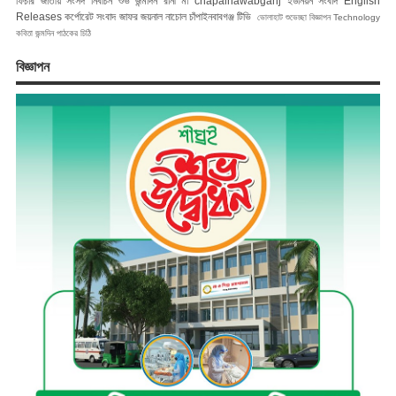
ফিচার
জাতীয় সংসদ নির্বাচন
শুভ জন্মদিন রানী মা
chapainawabganj
ইউনিয়ন সংবাদ
English
Releases
কর্পোরেট সংবাদ
জাফর জয়নাল
নাচোল
চাঁপাইনবাবগঞ্জ টিভি
ভোলাহাট
শুভেচ্ছা বিজ্ঞাপন
Technology
কবিতা
জন্মদিন
পাঠকের চিঠি
বিজ্ঞাপন