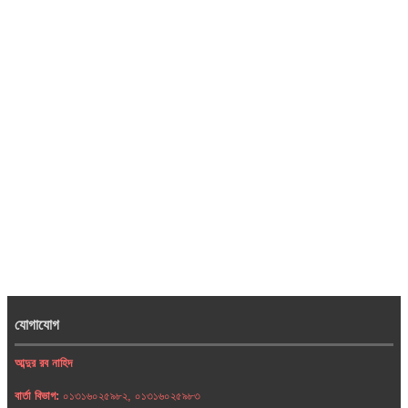
যোগাযোগ
আব্দুর রব নাহিদ
বার্তা বিভাগ:
০১৩১৬০২৫৯৮২, ০১৩১৬০২৫৯৮৩