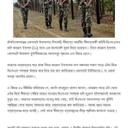
চাঁপাইনবাবগঞ্জের ভোলাহাট উপজেলার গিলাবাড়ি সীমান্তে ভারতীয় সীমান্তরক্ষী বাহিনী-বিএসএফের
গুলি জহরুল ইসলাম (২২) নামে এক বাংলাদেশি যুবক নিহত হয়েছেন। নিহত জহরুল ইসলাম
ভোলাহাট উপজেলা ফুটানীবাজারের আলালপুর গ্রামের এনা মিয়ার ছেলে।
ভারতের অভ্যান্তরে পড়ে থাকা নিহত জহরুল ইসলামের লাশ মঙ্গলবার সকাল সাড়ে ৯টার দিকে
বিএসএফ সদস্যরা উদ্ধার করে নিয়ে যায় বলে জানিয়েছেন ভোলাহাট ইউনিয়নের ১ নং ওয়ার্ড
সদস্য আতাউর রহমান।
এ বিষয়ে ৫৯ বিজিবির অধিনায়ক লে, কর্নেল মাহমুদুল হাসান জানান, ভোররাত সাড়ে ৪টা থেকে
৫টার দিকে সীমান্ত পেরিয়ে ভারতে যাওয়ার বিএসএফ সদস্যরা গুলি ছুড়লে ঘটনাস্থলেই জহরুলের
মৃত্যু হয়। ভারতের অভ্যান্তরে যেহেতু মারা গেছে, তাই বিএসএফ ময়নাতদন্ত সহ পুলিশি
প্রক্রিয়া শেষে মরদেহ আমাদের কাছে হস্তান্তরের কথা জানিয়েছে। আমরা দ্রুত মরদেহ
হস্তান্তরের জন্য বলেছি। সেই সাথে সীমান্তে হত্যাকান্ডের তীব্র প্রতিবাদ জানানো হয়েছে।
কনটেন্ট চুরি আপনার মেধাকে অলস করে তুলে, আমরা এ নিন্দনীয় কাজকে নিরুৎসাহিত করি। এই