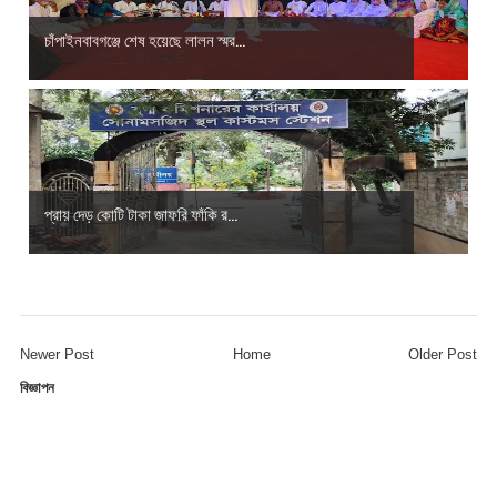
চাঁপাইনবাবগঞ্জে শেষ হয়েছে লালন স্মর...
প্রায় দেড় কোটি টাকা জাফরি ফাঁকি র...
Newer Post
Home
Older Post
বিজ্ঞাপন