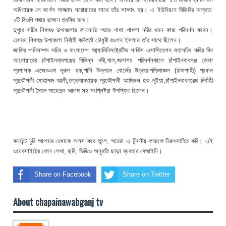
অধিনায়ক লে.কর্ণেল সাজ্জাদ সরোয়ারের সাথে তাঁর সাক্ষাৎ হয়। এ ইউনিয়নে বিজিবির অন্তত:
২টি বিওপি পদ্মার ভাঙ্গনে হুমকির মখে।
দুপুরে সচিব শিবগঞ্জ উপজেলার কানসাটে পদ্মার শাখা পাগলা নদীর খনন কাজ পরিদর্শন করেন।
এসময় শিবগঞ্জ উপজেলা নির্বাহী কর্মকর্তা চৌধুরী রওশন ইসলাম তাঁর সাথে ছিলেন।
জাকির পানিসম্পদ সচিব ও বাংলাদেশ আ্যামিনিসষ্ট্রেটিভ সার্ভিস এসাসিয়েশন মহাসচিব কবির বিন
আনোয়ারের চাঁপাইনবাবগঞ্জের বিভিন্ন নদী,খাল,জলাশয় পরিদর্শনকালে চাঁপাইনবাবগঞ্জ জেলা
প্রশাসক এজেডএম নূরুল হক,পানি উন্নয়ন বোর্ডের উত্তর-পশ্চিমাঞ্চল (রাজশাহী) প্রধান
প্রকৌশলী মোহাম্মদ আলী,তত্তবাবধায়ক প্রকৌশলী আমিরুল হক ভুইয়া,চাঁপাইনবাবগঞ্জের নির্বাহী
প্রকৌশলী সৈয়দ সাহেদুল আলম সহ সংশ্লিষ্টরা উপস্থিত ছিলেন।
কনটেন্ট চুরি আপনার মেধাকে অলস করে তুলে, আমরা এ নিন্দনীয় কাজকে নিরুৎসাহিত করি। এই
ওয়েবসাইটের কোন লেখা, ছবি, ভিডিও অনুমতি ছাড়া ব্যবহার বেআইনি।
Share on Facebook
Share on Twitter
About chapainawabganj tv