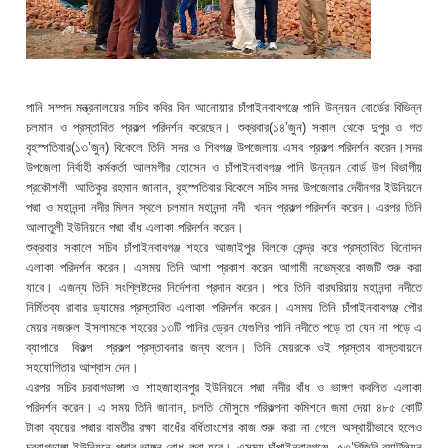
পানি সম্পদ মন্ত্রনালয়ের সচিব কবির বিন আনোয়ার চাঁপাইনবাবগঞ্জে পানি উন্নয়ন বোর্ডের বিভিন্ন
চলমান ও প্রস্তাবিত প্রকল্প পরিদর্শন করেছেন। শুক্রবার(১৪’জুন) সকাল থেকে দুপুর ও গত
বৃহস্পতিবার(১৩’জুন) বিকেলে তিনি সদর ও শিবগঞ্জ উপজেলায় এসব প্রকল্প পরিদর্শন করেন।সদর
উপজেলা নির্বাহী কর্মকর্তা আলমগীর হোসেন ও চাঁপাইনবাবগঞ্জ পানি উন্নয়ন বোর্ড উপ বিভাগীয়
প্রকৌশলী আতিকুর রহমান জানান, বৃহস্পতিবার বিকেলে সচিব সদর উপজেলার দেবীনগর ইউনিয়নে
পদ্মা ও মহানন্দা নদীর মিলন স্থলে চলমান মহানন্দা নদী খনন প্রকল্প পরিদর্শন করেন। এরপর তিনি
আলাতুলী ইউনিয়নে পদ্মা বাঁধ এলাকা পরিদর্শন করেন।
শুক্রবার সকালে সচিব চাঁপাইনবাবগঞ্জ শহরে আজাইপুর বিলকে কেন্দ্র করে প্রস্তাবিত বিনোদন
এলাকা পরিদর্শন করেন। এসময় তিনি আশা প্রকাশ করেন আগামী নভেম্বরে কাজটি শুরু করা
যাবে। এজন্য তিনি সংশ্লিষ্টদের নির্দেশনা প্রদান করেন। পরে তিনি বারঘরিয়ায় মহানন্দা নদীতে
নির্মিতব্য রাবার ড্যামের প্রস্তাবিত এলাকা পরিদর্শন করেন। এসময় তিনি চাঁপাইনবাবগঞ্জ পৌর
মেয়র নজরুল ইসলামকে শহরের ১৩টি পানির ড্রেন যেগুলির পানি নদীতে পড়ে তা যেন না পড়ে এ
ব্যাপারে বিকল্প প্রকল্প প্রস্তাবনার জন্য বলেন। তিনি মেয়রকে ওই প্রস্তাব বাস্তবায়নে
সহযোগিতার আশ্বাস দেন।
এরপর সচিব চরবাগডাঙ্গা ও শাহজাহানপুর ইউনিয়নে পদ্মা নদীর বাঁধ ও ভাঙ্গণ কবলিত এলাকা
পরিদর্শন করেন। এ সময় তিনি জানান, চলতি মৌসুমে পরিকল্পনা কমিশনে জমা দেয়া ৪৮৫ কোটি
টাকা ব্যয়ের পদ্মার বামতীর রক্ষা বাধেঁর বর্ধিতাংশের কাজ শুরু করা না গেলে অস্থায়ীভাবে হলেও
চরবাগডাঙ্গা ইউনিয়নে পদ্মার ভাঙ্গন রোধ করা হবে। এসময় চাঁপাইনবাবগঞ্জে ৫৩’বিজিবি ব্যাটলিয়ন