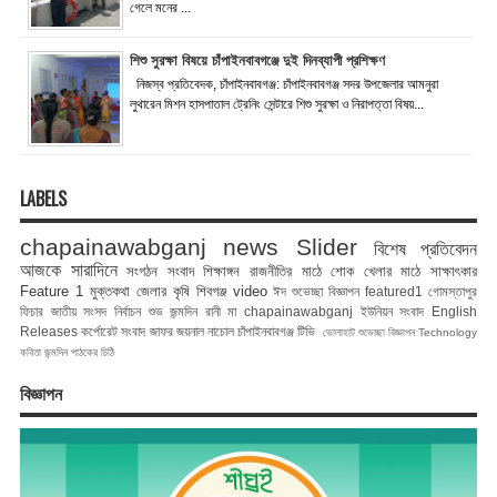
গেলে মনের ...
শিশু সুরক্ষা বিষয়ে চাঁপাইনবাবগঞ্জে দুই দিনব্যাপী প্রশিক্ষণ
নিজস্ব প্রতিবেদক, চাঁপাইনবাবগঞ্জ: চাঁপাইনবাবগঞ্জ সদর উপজেলার আমনুরা
লুথারেন মিশন হাসপাতাল ট্রেনিং সেন্টারে শিশু সুরক্ষা ও নিরাপত্তা বিষয়...
LABELS
chapainawabganj news
Slider
বিশেষ প্রতিবেদন
আজকে সারাদিনে
সংগঠন সংবাদ
শিক্ষাঙ্গন
রাজনীতির মাঠে
শোক
খেলার মাঠে
সাক্ষাৎকার
Feature 1
মুক্তকথা
জেলার কৃষি
শিবগঞ্জ
video
ঈদ শুভেচ্ছা বিজ্ঞাপন
featured1
গোমস্তাপুর
ফিচার
জাতীয় সংসদ নির্বাচন
শুভ জন্মদিন রানী মা
chapainawabganj
ইউনিয়ন সংবাদ
English
Releases
কর্পোরেট সংবাদ
জাফর জয়নাল
নাচোল
চাঁপাইনবাবগঞ্জ টিভি
ভোলাহাট
শুভেচ্ছা বিজ্ঞাপন
Technology
কবিতা
জন্মদিন
পাঠকের চিঠি
বিজ্ঞাপন