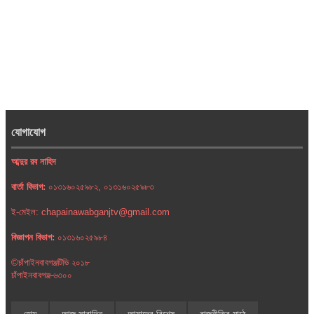
যোগাযোগ
আব্দুর রব নাহিদ
বার্তা বিভাগ:
০১৩১৬০২৫৯৮২, ০১৩১৬০২৫৯৮৩
ই-মেইল: chapainawabganjtv@gmail.com
বিজ্ঞাপন বিভাগ:
০১৩১৬০২৫৯৮৪
©চাঁপাইনবাবগঞ্জটিভি ২০১৮
চাঁপাইনবাবগঞ্জ-৬৩০০
হোম
আজ সারাদিন
আমাদের বিশেষ
রাজনীতির মাঠে