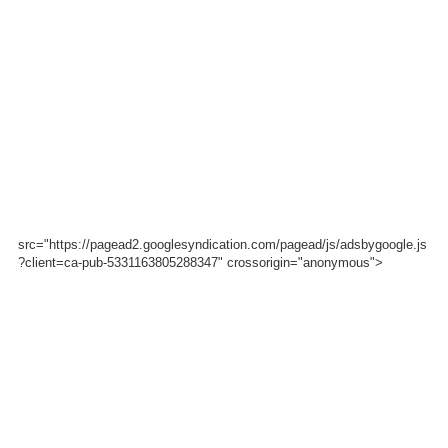
src="https://pagead2.googlesyndication.com/pagead/js/adsbygoogle.js
?client=ca-pub-5331163805288347" crossorigin="anonymous">