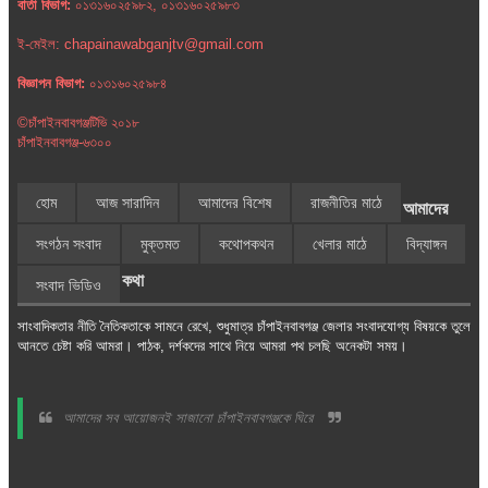
বার্তা বিভাগ:
০১৩১৬০২৫৯৮২, ০১৩১৬০২৫৯৮৩
ই-মেইল: chapainawabganjtv@gmail.com
বিজ্ঞাপন বিভাগ:
০১৩১৬০২৫৯৮৪
©চাঁপাইনবাবগঞ্জটিভি ২০১৮
চাঁপাইনবাবগঞ্জ-৬৩০০
হোম
আজ সারাদিন
আমাদের বিশেষ
রাজনীতির মাঠে
আমাদের
সংগঠন সংবাদ
মুক্তমত
কথোপকথন
খেলার মাঠে
বিদ্যাঙ্গন
কথা
সংবাদ ভিডিও
সাংবাদিকতার নীতি নৈতিকতাকে সামনে রেখে, শুধুমাত্র চাঁপাইনবাবগঞ্জ জেলার সংবাদযোগ্য বিষয়কে তুলে
আনতে চেষ্টা করি আমরা। পাঠক, দর্শকদের সাথে নিয়ে আমরা পথ চলছি অনেকটা সময়।
আমাদের সব আয়োজনই সাজানো চাঁপাইনবাবগঞ্জকে ঘিরে