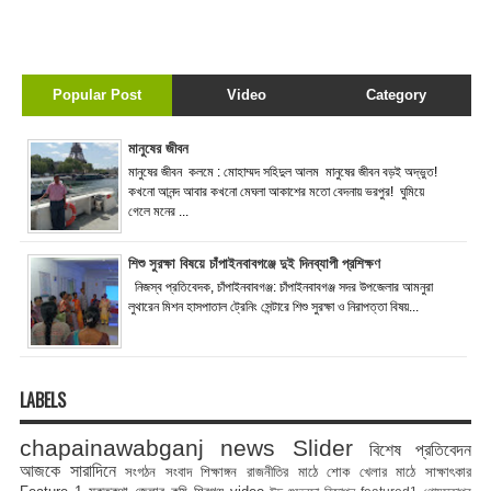
Popular Post
Video
Category
মানুষের জীবন
মানুষের জীবন কলমে : মোহাম্মদ সহিদুল আলম মানুষের জীবন বড়ই অদ্ভুত!
কখনো আনন্দ আবার কখনো মেঘলা আকাশের মতো বেদনায় ভরপুর! ঘুমিয়ে
গেলে মনের ...
শিশু সুরক্ষা বিষয়ে চাঁপাইনবাবগঞ্জে দুই দিনব্যাপী প্রশিক্ষণ
নিজস্ব প্রতিবেদক, চাঁপাইনবাবগঞ্জ: চাঁপাইনবাবগঞ্জ সদর উপজেলার আমনুরা
লুথারেন মিশন হাসপাতাল ট্রেনিং সেন্টারে শিশু সুরক্ষা ও নিরাপত্তা বিষয়...
LABELS
chapainawabganj news
Slider
বিশেষ প্রতিবেদন
আজকে সারাদিনে
সংগঠন সংবাদ
শিক্ষাঙ্গন
রাজনীতির মাঠে
শোক
খেলার মাঠে
সাক্ষাৎকার