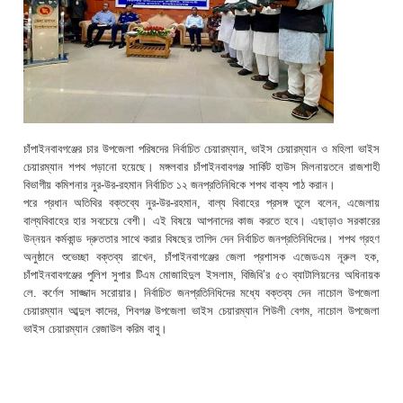
চাঁপাইনবাবগঞ্জের চার উপজেলা পরিষদের নির্বাচিত চেয়ারম্যান, ভাইস চেয়ারম্যান ও মহিলা ভাইস
চেয়ারম্যান শপথ পড়ানো হয়েছে। মঙ্গলবার চাঁপাইনবাবগঞ্জ সার্কিট হাউস মিলনায়তনে রাজশাহী
বিভাগীয় কমিশনার নুর-উর-রহমান নির্বাচিত ১২ জনপ্রতিনিধিকে শপথ বাক্য পাঠ করান।
পরে প্রধান অতিথির বক্তব্যে নুর-উর-রহমান, বাল্য বিবাহের প্রসঙ্গ তুলে বলেন, এজেলায়
বাল্যবিবাহের হার সবচেয়ে বেশী। এই বিষয়ে আপনাদের কাজ করতে হবে। এছাড়াও সরকারের
উন্নয়ন কর্মকান্ড দ্রুততার সাথে করার বিষছের তাগিদ দেন নির্বাচিত জনপ্রতিনিধিদের। শপথ গ্রহণ
অনুষ্ঠানে শুভেচ্ছা বক্তব্য রাখেন, চাঁপাইনবাগঞ্জের জেলা প্রশাসক এজেডএম নূরুল হক,
চাঁপাইনবাবগঞ্জের পুলিশ সুপার টিএম মোজাহিদুল ইসলাম, বিজিবি’র ৫৩ ব্যাটালিয়নের অধিনায়ক
লে. কর্ণেল সাজ্জাদ সরোয়ার। নির্বাচিত জনপ্রতিনিধিদের মধ্যে বক্তব্য দেন নাচোল উপজেলা
চেয়ারম্যান আব্দুল কাদের, শিবগঞ্জ উপজেলা ভাইস চেয়ারম্যান শিউলী বেগম, নাচোল উপজেলা
ভাইস চেয়ারম্যান রেজাউল করিম বাবু।