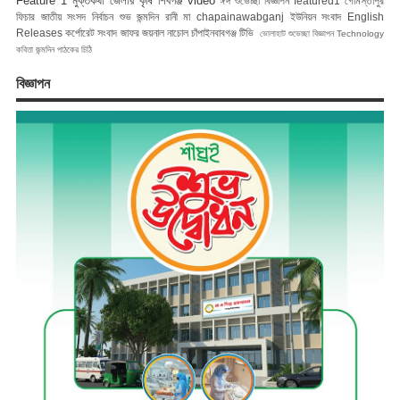
Feature 1
মুক্তকথা
জেলার কৃষি
শিবগঞ্জ
video
ঈদ শুভেচ্ছা বিজ্ঞাপন
featured1
গোমস্তাপুর
ফিচার
জাতীয় সংসদ নির্বাচন
শুভ জন্মদিন রানী মা
chapainawabganj
ইউনিয়ন সংবাদ
English
Releases
কর্পোরেট সংবাদ
জাফর জয়নাল
নাচোল
চাঁপাইনবাবগঞ্জ টিভি
ভোলাহাট
শুভেচ্ছা বিজ্ঞাপন
Technology
কবিতা
জন্মদিন
পাঠকের চিঠি
বিজ্ঞাপন