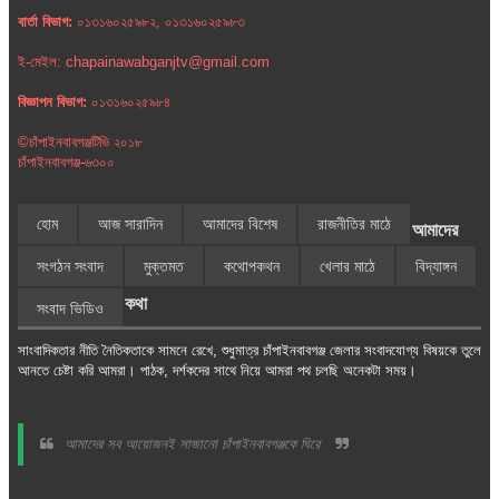
বার্তা বিভাগ:
০১৩১৬০২৫৯৮২, ০১৩১৬০২৫৯৮৩
ই-মেইল: chapainawabganjtv@gmail.com
বিজ্ঞাপন বিভাগ:
০১৩১৬০২৫৯৮৪
©চাঁপাইনবাবগঞ্জটিভি ২০১৮
চাঁপাইনবাবগঞ্জ-৬৩০০
হোম
আজ সারাদিন
আমাদের বিশেষ
রাজনীতির মাঠে
আমাদের
সংগঠন সংবাদ
মুক্তমত
কথোপকথন
খেলার মাঠে
বিদ্যাঙ্গন
কথা
সংবাদ ভিডিও
সাংবাদিকতার নীতি নৈতিকতাকে সামনে রেখে, শুধুমাত্র চাঁপাইনবাবগঞ্জ জেলার সংবাদযোগ্য বিষয়কে তুলে
আনতে চেষ্টা করি আমরা। পাঠক, দর্শকদের সাথে নিয়ে আমরা পথ চলছি অনেকটা সময়।
আমাদের সব আয়োজনই সাজানো চাঁপাইনবাবগঞ্জকে ঘিরে