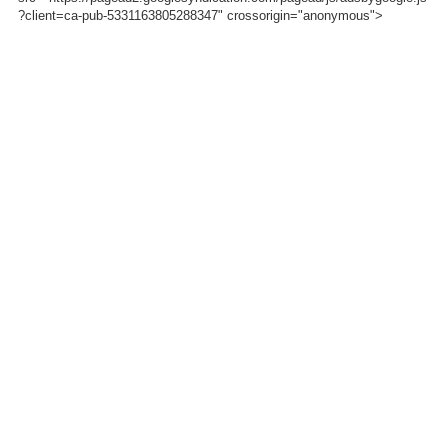
?client=ca-pub-5331163805288347" crossorigin="anonymous">