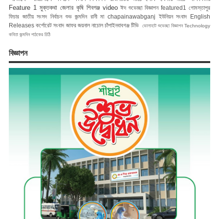
Feature 1
মুক্তকথা
জেলার কৃষি
শিবগঞ্জ
video
ঈদ শুভেচ্ছা বিজ্ঞাপন
featured1
গোমস্তাপুর
ফিচার
জাতীয় সংসদ নির্বাচন
শুভ জন্মদিন রানী মা
chapainawabganj
ইউনিয়ন সংবাদ
English
Releases
কর্পোরেট সংবাদ
জাফর জয়নাল
নাচোল
চাঁপাইনবাবগঞ্জ টিভি
ভোলাহাট
শুভেচ্ছা বিজ্ঞাপন
Technology
কবিতা
জন্মদিন
পাঠকের চিঠি
বিজ্ঞাপন