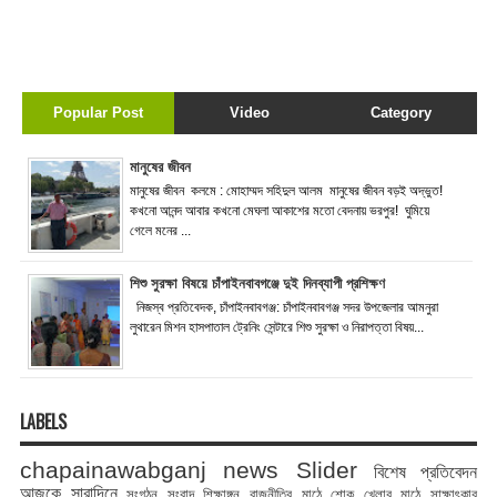
Popular Post
Video
Category
মানুষের জীবন
মানুষের জীবন কলমে : মোহাম্মদ সহিদুল আলম মানুষের জীবন বড়ই অদ্ভুত!
কখনো আনন্দ আবার কখনো মেঘলা আকাশের মতো বেদনায় ভরপুর! ঘুমিয়ে
গেলে মনের ...
শিশু সুরক্ষা বিষয়ে চাঁপাইনবাবগঞ্জে দুই দিনব্যাপী প্রশিক্ষণ
নিজস্ব প্রতিবেদক, চাঁপাইনবাবগঞ্জ: চাঁপাইনবাবগঞ্জ সদর উপজেলার আমনুরা
লুথারেন মিশন হাসপাতাল ট্রেনিং সেন্টারে শিশু সুরক্ষা ও নিরাপত্তা বিষয়...
LABELS
chapainawabganj news
Slider
বিশেষ প্রতিবেদন
আজকে সারাদিনে
সংগঠন সংবাদ
শিক্ষাঙ্গন
রাজনীতির মাঠে
শোক
খেলার মাঠে
সাক্ষাৎকার