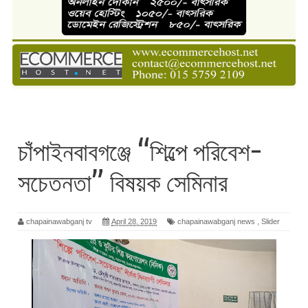
চাঁপাইনবাবগঞ্জে “শিল্পে পরিবেশ-
সচেতনতা” বিষয়ক সেমিনার
chapainawabganj tv
April 28, 2019
chapainawabganj news
,
Slider