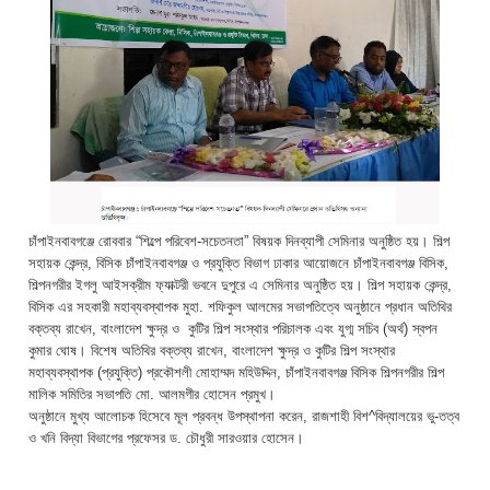
চাঁপাইনবাবগঞ্জে রোববার “শিল্পে পরিবেশ-সচেতনতা” বিষয়ক দিনব্যাপী সেমিনার অনুষ্ঠিত হয়। শিল্প
সহায়ক কেন্দ্র, বিসিক চাঁপাইনবাবগঞ্জ ও প্রযুক্তি বিভাগ ঢাকার আয়োজনে চাঁপাইনবাবগঞ্জ বিসিক,
শিল্পনগরীর ইগলু আইসক্রীম ফ্যাক্টরী ভবনে দুপুরে এ সেমিনার অনুষ্ঠিত হয়। শিল্প সহায়ক কেন্দ্র,
বিসিক এর সহকারী মহাব্যবস্থাপক মুহা. শফিকুল আলমের সভাপতিত্বে অনুষ্ঠানে প্রধান অতিথির
বক্তব্য রাখেন, বাংলাদেশ ক্ষুদ্র ও কুটির শিল্প সংস্থার পরিচালক এবং যুগ্ম সচিব (অর্থ) স্বপন
কুমার ঘোষ। বিশেষ অতিথির বক্তব্য রাখেন, বাংলাদেশ ক্ষুদ্র ও কুটির শিল্প সংস্থার
মহাব্যবস্থাপক (প্রযুক্তি) প্রকৌশলী মোহাম্মদ মহিউদ্দিন, চাঁপাইনবাবগঞ্জ বিসিক শিল্পনগরীর শিল্প
মালিক সমিতির সভাপতি মো. আলমগীর হোসেন প্রমুখ।
অনুষ্ঠানে মুখ্য আলোচক হিসেবে মূল প্রবন্ধ উপস্থাপনা করেন, রাজশাহী বিশ^বিদ্যালয়ের ভু-তত্ব
ও খনি বিদ্যা বিভাগের প্রফেসর ড. চৌধুরী সারওয়ার হোসেন।