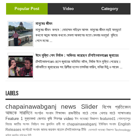
Popular Post
Video
Category
মানুষের জীবন
মানুষের জীবন কলমে : মোহাম্মদ সহিদুল আলম মানুষের জীবন বড়ই অদ্ভুত!
কখনো আনন্দ আবার কখনো মেঘলা আকাশের মতো বেদনায় ভরপুর! ঘুমিয়ে
গেলে মনের ...
ঈদে মুক্তি পেল নির্বাক : অভিনয় করেছেন চাঁপাইনবাবগঞ্জের জুবায়ের
চাঁপাইনবাবগঞ্জের ছেলে জুবায়ের অভিনিত নাটক, নির্বাক ঈদে মুক্তি পেয়েছে।
নাটকটিতে জুবায়েরের সহ শিল্পীরা হলেন তাসনিয়া ফারিন, মনিরা মিঠু ও সায়েদ ...
LABELS
chapainawabganj news
Slider
বিশেষ প্রতিবেদন
আজকে সারাদিনে
সংগঠন সংবাদ
শিক্ষাঙ্গন
রাজনীতির মাঠে
শোক
খেলার মাঠে
সাক্ষাৎকার
Feature 1
মুক্তকথা
জেলার কৃষি
শিবগঞ্জ
video
ঈদ শুভেচ্ছা বিজ্ঞাপন
featured1
গোমস্তাপুর
ফিচার
জাতীয় সংসদ নির্বাচন
শুভ জন্মদিন রানী মা
chapainawabganj
ইউনিয়ন সংবাদ
English
Releases
কর্পোরেট সংবাদ
জাফর জয়নাল
নাচোল
চাঁপাইনবাবগঞ্জ টিভি
ভোলাহাট
শুভেচ্ছা বিজ্ঞাপন
Technology
কবিতা
জন্মদিন
পাঠকের চিঠি