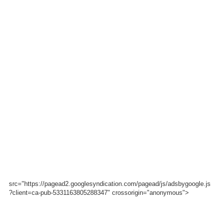
src="https://pagead2.googlesyndication.com/pagead/js/adsbygoogle.js
?client=ca-pub-5331163805288347" crossorigin="anonymous">