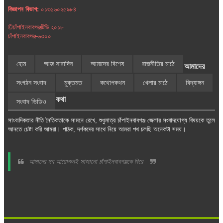
বিজ্ঞাপন বিভাগ:
০১৩১৬০২৫৯৮৪
©চাঁপাইনবাবগঞ্জটিভি ২০১৮
চাঁপাইনবাবগঞ্জ-৬৩০০
হোম
আজ সারাদিন
আমাদের বিশেষ
রাজনীতির মাঠে
আমাদের
সংগঠন সংবাদ
মুক্তমত
কথোপকথন
খেলার মাঠে
বিদ্যাঙ্গন
কথা
সংবাদ ভিডিও
সাংবাদিকতার নীতি নৈতিকতাকে সামনে রেখে, শুধুমাত্র চাঁপাইনবাবগঞ্জ জেলার সংবাদযোগ্য বিষয়কে তুলে
আনতে চেষ্টা করি আমরা। পাঠক, দর্শকদের সাথে নিয়ে আমরা পথ চলছি অনেকটা সময়।
আমাদের সব আয়োজনই সাজানো চাঁপাইনবাবগঞ্জকে ঘিরে