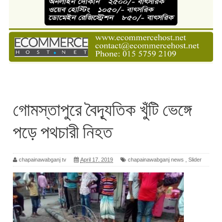
গোমস্তাপুরে বৈদ্যূতিক খুঁটি ভেঙ্গে
পড়ে পথচারী নিহত
chapainawabganj tv
April 17, 2019
chapainawabganj news
,
Slider