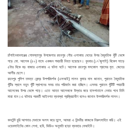
চাঁপাইনবাবগঞ্জের গোমস্তাপুর উপজেলার রহনপুর পৌর এলাকায় দেহের উপর বৈদ্যূতিক খুঁটি ভেঙ্গে
পড়ে মো. আলেক (৫০) নামে একজন পথচারী নিহত হয়েছেন। বুধবার (১৭’জুলাই) বিকেল সাড়ে
৫টার দিকে বড় বাজার এলাকায় এ ঘটনা ঘটে। আলেক রহনপুর মসকোল গ্রামের মৃত. জেহের
আলীর ছেলে।
রহনপুর পুলিশ তদন্ত কেন্দ্র উপপরিদর্শক (এসআই) লালন কুমার দাস জানান, পুরাতন বৈদ্যূতিক
খুঁটির স্থলে নতুন খুঁটি স্থাপনের সময় তার পরিবর্তন করা হচ্ছিল। এসময় পুরাতন খুঁটিটি পথচারী
আলেকের উপর ভেঙ্গে পড়ে। এতে আহত আলেককে উদ্ধার করে হাসপাতালে নেবার পথে তিনি
মারা যান।এ ঘটনায় পরবর্তী আইনগত ব্যবস্থা প্রক্রিয়াধীণ বলেও জানান উপপরিদর্শক লালন।
কনটেন্ট চুরি আপনার মেধাকে অলস করে তুলে, আমরা এ নিন্দনীয় কাজকে নিরুৎসাহিত করি। এই
ওয়েবসাইটের কোন লেখা, ছবি, ভিডিও অনুমতি ছাড়া ব্যবহার বেআইনি।