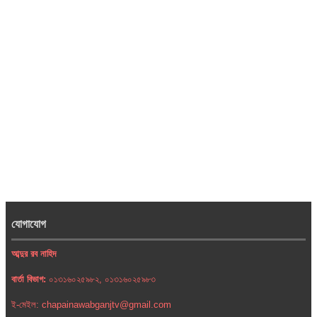
যোগাযোগ
আব্দুর রব নাহিদ
বার্তা বিভাগ:
০১৩১৬০২৫৯৮২, ০১৩১৬০২৫৯৮৩
ই-মেইল: chapainawabganjtv@gmail.com