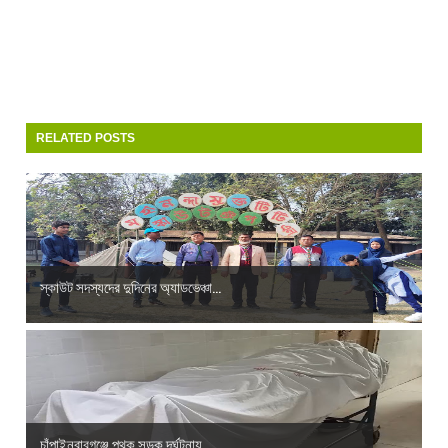
RELATED POSTS
স্কাউট সদস্যদের দুদিনের অ্যাডভেঞ্চা...
চাঁপাইনবাবগঞ্জে পৃথক সড়ক দূর্ঘটনায়...