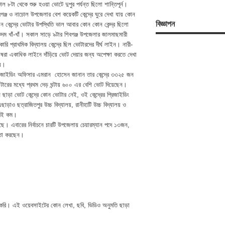
াল ৮টা থেকে শুরু হওয়া ভোটে দুপুর পর্যন্ত ছিলো শান্তিপূর্ন।
বগঞ্জ ও নাচোল উপজেলার বেশ কয়েকটি কেন্দ্রে ঘুরে দেখা যায় কোন
বিজ্ঞাপন
ন কেন্দ্রে ভোটার উপস্থিতি ভাল আবার কোন কোন কেন্দ্র ছিলো
দম খাঁ-খাঁ। সকাল সাড়ে ৯টার শিবগঞ্জ উপজেলার জালমাছমারী
ারি প্রাথমিক বিদ্যালয় কেন্দ্রে ছিল ভোটারদের দীর্ঘ লাইন। নারী-
রুষরা একাধিক লাইনে দাঁড়িয়ে ভোট দেয়ার জন্য অপেক্ষা করতে দেখা
য়।
রিজাইডিং অফিসার এমরান হোসেন জানান তার কেন্দ্রে ৩৩২৫ জন
টারের মধ্যে প্রথম দেড় ঘন্টায় ৬০০ এর বেশি ভোট দিয়েছেন।
জন ছাড়া ভোট কেন্দ্রে কোন ভোটার নেই, ওই কেন্দ্রের প্রিজাইডিং
ও ছত্রাজিতপুর উচ্চ বিদ্যালয়, রানীহাটি উচ্চ বিদ্যালয় ও
ারেই কম।
ছে। এবারের নির্বাচনে চারটি উপজেলায় চেয়ারম্যান পদে ১৩জন,
বিতা করছেন।
 করি। এই ওয়েবসাইটের কোন লেখা, ছবি, ভিডিও অনুমতি ছাড়া