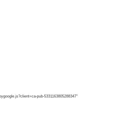
sbygoogle.js?client=ca-pub-5331163805288347"