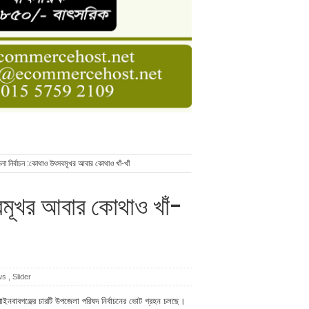
ডার বেসিক কোর্স
াসনাত সুমন
ণ
া নির্বাচন :কোথাও উৎসবমূখর আবার কোথাও খাঁ-খাঁ
বমূখর আবার কোথাও খাঁ-
ws
,
Slider
ঁপাইনবাবগঞ্জের চারটি উপজেলা পরিষদ নির্বাচনের ভোট গ্রহন চলছে।