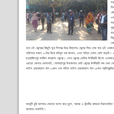
সক
শি
কো
এক
সরক
পু
যা
প্
ভো
তবে ওই কেন্দ্রের কিছুটা দূরে শিবগঞ্জ উচচ বিদ্যালয় কেন্দ্রে গিয়ে দেখা যায় দুই এক
অফিসার সকাল ১০টার দিকে মনিমুল হক জানান, এখন পর্যন্ত তেমন ভোট পড়েনি। এছাড়া
ছত্রাজিতপুর ফাজিল মাদ্রাসা কেন্দ্রে। এসব কেন্দ্রে ভোটার উপস্থিতি ছিলো একেব
এছাড়া জেলার ভোলাহাট, গোমস্তাপুর উপজেলার ভোট কেন্দ্রে উপস্থিতি কম দেখা গে
ভাইস চেয়ারম্যান পদে ২২জন এবং মহিলা ভাইস চেয়ারম্যান পদে ১৫জন প্রতিদ্বন্দ্
কনটেন্ট চুরি আপনার মেধাকে অলস করে তুলে, আমরা এ নিন্দনীয় কাজকে নিরুৎসাহিত
ব্যবহার বেআইনি।