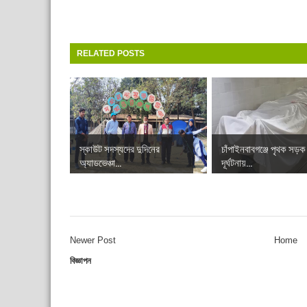
RELATED POSTS
স্কাউট সদস্যদের দুদিনের
চাঁপাইনবাবগঞ্জে পৃথক সড়ক
অ্যাডভেঞ্চা...
দূর্ঘটনায়...
Newer Post
Home
বিজ্ঞাপন