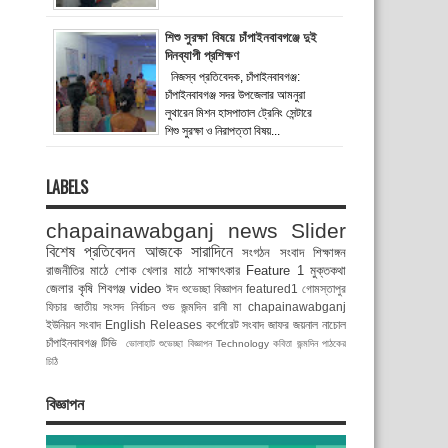
শিশু সুরক্ষা বিষয়ে চাঁপাইনবাবগঞ্জে দুই
দিনব্যাপী প্রশিক্ষণ
নিজস্ব প্রতিবেদক, চাঁপাইনবাবগঞ্জ:
চাঁপাইনবাবগঞ্জ সদর উপজেলার আমনুরা
লুথারেন মিশন হাসপাতাল ট্রেনিং সেন্টারে
শিশু সুরক্ষা ও নিরাপত্তা বিষয়...
LABELS
chapainawabganj news
Slider
বিশেষ প্রতিবেদন
আজকে সারাদিনে
সংগঠন সংবাদ
শিক্ষাঙ্গন
রাজনীতির মাঠে
শোক
খেলার মাঠে
সাক্ষাৎকার
Feature 1
মুক্তকথা
জেলার কৃষি
শিবগঞ্জ
video
ঈদ শুভেচ্ছা বিজ্ঞাপন
featured1
গোমস্তাপুর
ফিচার
জাতীয় সংসদ নির্বাচন
শুভ জন্মদিন রানী মা
chapainawabganj
ইউনিয়ন সংবাদ
English Releases
কর্পোরেট সংবাদ
জাফর জয়নাল
নাচোল
চাঁপাইনবাবগঞ্জ টিভি
ভোলাহাট
শুভেচ্ছা বিজ্ঞাপন
Technology
কবিতা
জন্মদিন
পাঠকের
চিঠি
বিজ্ঞাপন