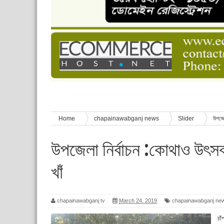
চাঁপাইনবাবগঞ্জে শেষ হয়েছে ৫ দিনের স্কাউট ইউনিট লি
বাংলাদেশ স্কাউটস দিবস পালন
পানি সংকট, কলস নিয়ে বিক্ষোভ
ঈদের শুভেচ্ছা জানিয়েছেন সাবেক ছাত্রলীগ নেতা আবু হ
শিশু সুরক্ষা বিষয়ে চাঁপাইনবাবগঞ্জে দুই দিনব্যাপী প্রশিক্ষ
Home
chapainawabganj news
Slider
উপজেল
উপজেলা নির্বাচন :কোথাও উৎস
খাঁ
chapainawabganj tv
March 24, 2019
chapainawabganj ne
চা