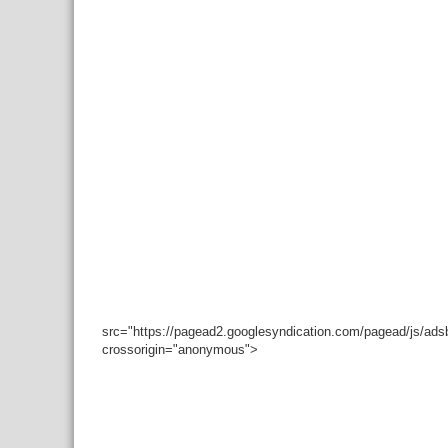
src="https://pagead2.googlesyndication.com/pagead/js/ad
crossorigin="anonymous">