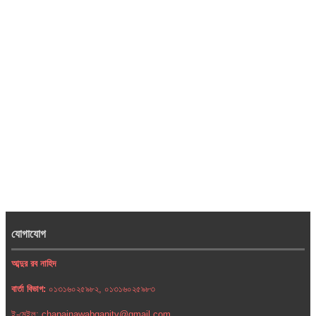
যোগাযোগ
আব্দুর রব নাহিদ
বার্তা বিভাগ:
০১৩১৬০২৫৯৮২, ০১৩১৬০২৫৯৮৩
ই-মেইল: chapainawabganjtv@gmail.com