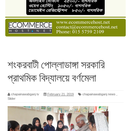
শংকরবাটী পোল্লাডাঙ্গা সরকারি
প্রাথমিক বিদ্যালয়ে বর্ণমেলা
chapainawabganj tv
February 21, 2019
chapainawabganj news
,
Slider