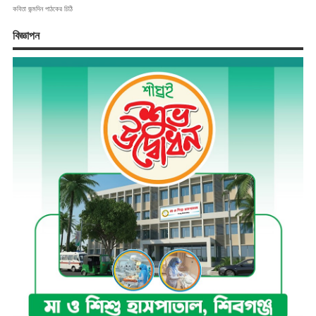
কবিতা
জন্মদিন
পাঠকের চিঠি
বিজ্ঞাপন