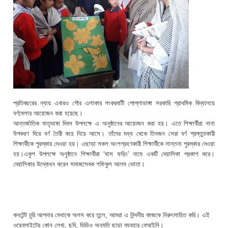
প্রতিবছরের ন্যায় এবারও পৌর এলাকার শংকরবাটী পোল্লাডাঙ্গা সরকারি প্রাথমিক বিদ্যালয়ে
বর্ণমেলার আয়োজন করা হয়েছে।
আন্তর্জাতিক মাতৃভাষা দিবস উপলক্ষে এ অনুষ্ঠানের আয়োজন করা হয়। এতে শিক্ষার্থীরা নানা
উপকরণ দিয়ে বর্ণ তৈরী করে নিয়ে আসে। তাঁদের মধ্য থেকে তিনজন সেরা বর্ণ প্রস্তুতকারী
শিক্ষার্থীকে পুরস্কার দেওয়া হয়। এছাড়া সকল অংশগ্রহণকারী শিক্ষার্থীকে সান্তনা পুরস্কার দেওয়া
হয়।একুশ উপলক্ষে অনুষ্ঠানে শিক্ষার্থীরা ‘ঘাস ফড়িং’ নামে একটি দেয়ালিকা প্রকাশ করে।
দেয়ালিকার উদ্বোধন করেন সমাজসেবক শফিকুল আলম ভোতা।
কনটেন্ট চুরি আপনার মেধাকে অলস করে তুলে, আমরা এ নিন্দনীয় কাজকে নিরুৎসাহিত করি। এই
ওয়েবসাইটের কোন লেখা, ছবি, ভিডিও অনুমতি ছাড়া ব্যবহার বেআইনি।