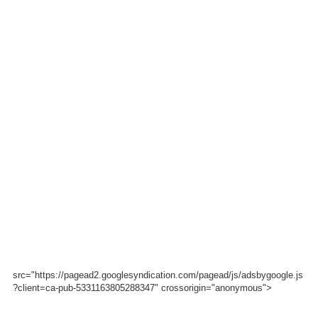
src="https://pagead2.googlesyndication.com/pagead/js/adsbygoogle.js
?client=ca-pub-5331163805288347" crossorigin="anonymous">