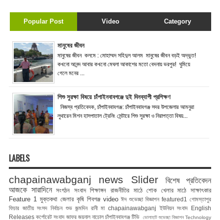
Popular Post
Video
Category
মানুষের জীবন
মানুষের জীবন কলমে : মোহাম্মদ সহিদুল আলম মানুষের জীবন বড়ই অদ্ভুত!
কখনো আনন্দ আবার কখনো মেঘলা আকাশের মতো বেদনায় ভরপুর! ঘুমিয়ে
গেলে মনের ...
শিশু সুরক্ষা বিষয়ে চাঁপাইনবাবগঞ্জে দুই দিনব্যাপী প্রশিক্ষণ
নিজস্ব প্রতিবেদক, চাঁপাইনবাবগঞ্জ: চাঁপাইনবাবগঞ্জ সদর উপজেলার আমনুরা
লুথারেন মিশন হাসপাতাল ট্রেনিং সেন্টারে শিশু সুরক্ষা ও নিরাপত্তা বিষয়...
LABELS
chapainawabganj news
Slider
বিশেষ প্রতিবেদন
আজকে সারাদিনে
সংগঠন সংবাদ
শিক্ষাঙ্গন
রাজনীতির মাঠে
শোক
খেলার মাঠে
সাক্ষাৎকার
Feature 1
মুক্তকথা
জেলার কৃষি
শিবগঞ্জ
video
ঈদ শুভেচ্ছা বিজ্ঞাপন
featured1
গোমস্তাপুর
ফিচার
জাতীয় সংসদ নির্বাচন
শুভ জন্মদিন রানী মা
chapainawabganj
ইউনিয়ন সংবাদ
English
Releases
কর্পোরেট সংবাদ
জাফর জয়নাল
নাচোল
চাঁপাইনবাবগঞ্জ টিভি
ভোলাহাট
শুভেচ্ছা বিজ্ঞাপন
Technology