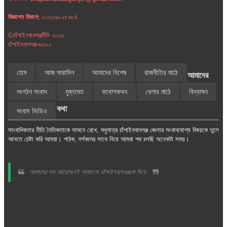
বিজ্ঞাপন বিভাগ:
০১৩১৬০২৫৯৮৪
©চাঁপাইনবাবগঞ্জটিভি ২০১৮
চাঁপাইনবাবগঞ্জ-৬৩০০
হোম
আজ সারাদিন
আমাদের বিশেষ
রাজনীতির মাঠে
আমাদের
সংগঠন সংবাদ
মুক্তমত
কথোপকথন
খেলার মাঠে
বিদ্যাঙ্গন
কথা
সংবাদ ভিডিও
সাংবাদিকতার নীতি নৈতিকতাকে সামনে রেখে, শুধুমাত্র চাঁপাইনবাবগঞ্জ জেলার সংবাদযোগ্য বিষয়কে তুলে
আনতে চেষ্টা করি আমরা। পাঠক, দর্শকদের সাথে নিয়ে আমরা পথ চলছি অনেকটা সময়।
আমাদের সব আয়োজনই সাজানো চাঁপাইনবাবগঞ্জকে ঘিরে