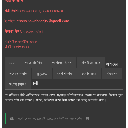
আব্দুর রব নাহিদ
বার্তা বিভাগ:
০১৩১৬০২৫৯৮২, ০১৩১৬০২৫৯৮৩
ই-মেইল: chapainawabganjtv@gmail.com
বিজ্ঞাপন বিভাগ:
০১৩১৬০২৫৯৮৪
©চাঁপাইনবাবগঞ্জটিভি ২০১৮
চাঁপাইনবাবগঞ্জ-৬৩০০
হোম
আজ সারাদিন
আমাদের বিশেষ
রাজনীতির মাঠে
আমাদের
সংগঠন সংবাদ
মুক্তমত
কথোপকথন
খেলার মাঠে
বিদ্যাঙ্গন
কথা
সংবাদ ভিডিও
সাংবাদিকতার নীতি নৈতিকতাকে সামনে রেখে, শুধুমাত্র চাঁপাইনবাবগঞ্জ জেলার সংবাদযোগ্য বিষয়কে তুলে
আনতে চেষ্টা করি আমরা। পাঠক, দর্শকদের সাথে নিয়ে আমরা পথ চলছি অনেকটা সময়।
আমাদের সব আয়োজনই সাজানো চাঁপাইনবাবগঞ্জকে ঘিরে