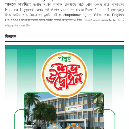
আজকে সারাদিনে
সংগঠন সংবাদ
শিক্ষাঙ্গন
রাজনীতির মাঠে
শোক
খেলার মাঠে
সাক্ষাৎকার
Feature 1
মুক্তকথা
জেলার কৃষি
শিবগঞ্জ
video
ঈদ শুভেচ্ছা বিজ্ঞাপন
featured1
গোমস্তাপুর
ফিচার
জাতীয় সংসদ নির্বাচন
শুভ জন্মদিন রানী মা
chapainawabganj
ইউনিয়ন সংবাদ
English
Releases
কর্পোরেট সংবাদ
জাফর জয়নাল
নাচোল
চাঁপাইনবাবগঞ্জ টিভি
ভোলাহাট
শুভেচ্ছা বিজ্ঞাপন
Technology
কবিতা
জন্মদিন
পাঠকের চিঠি
বিজ্ঞাপন