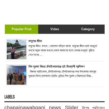
Popular Post
Video
Category
মানুষের জীবন
মানুষের জীবন কলমে : মোহাম্মদ সহিদুল আলম মানুষের জীবন বড়ই অদ্ভুত!
কখনো আনন্দ আবার কখনো মেঘলা আকাশের মতো বেদনায় ভরপুর! ঘুমিয়ে
গেলে মনের ...
শিশু সুরক্ষা বিষয়ে চাঁপাইনবাবগঞ্জে দুই দিনব্যাপী প্রশিক্ষণ
নিজস্ব প্রতিবেদক, চাঁপাইনবাবগঞ্জ: চাঁপাইনবাবগঞ্জ সদর উপজেলার আমনুরা
লুথারেন মিশন হাসপাতাল ট্রেনিং সেন্টারে শিশু সুরক্ষা ও নিরাপত্তা বিষয়...
LABELS
chapainawabganj news
Slider
বিশেষ প্রতিবেদন