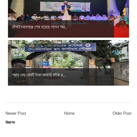
চাঁপাইনবাবগঞ্জে শেষ হয়েছে লালন স্মর...
প্রায় দেড় কোটি টাকা জাফরি ফাঁকি র...
Newer Post
Home
Older Post
বিজ্ঞাপন