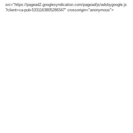
src="https://pagead2.googlesyndication.com/pagead/js/adsbygoogle.js
?client=ca-pub-5331163805288347" crossorigin="anonymous">