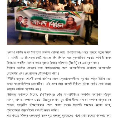
একাদশ জাতীয় সংসদ নির্বাচনের তফসিল ঘোষনা করায় চাঁপাইনবাবগঞ্জ শহরে হয়েছে আনন্দ মিছিল
। আগামী ২৩ ডিসেম্বর ভোট গ্রহনের দিন নির্ধারন করে বৃহস্পতিবার সন্ধ্যায় আগামী সংসদ
নির্বাচনের তফসিল ঘোষনা করেন প্রধান নির্বাচন কমিশনার (সিইসি) কে এম নূরুল হুদা।
সিইসির তফসিল ঘোষনার সময় চাঁপাইনবাবগঞ্জ জেলা আওয়ামীলীগের কার্যালয়ে আওয়ামলীগ
নেতাকর্মীরা চোখ রেখেছিলেন টেলিভিশনের পর্দায়।
সিইসির বক্তব্য শেষেই জেলা কার্যালয় থেকে স্বেচ্ছাসেবকলীগের ব্যানারে আনন্দ মিছিল বের
করেন আওয়ামীলীগের নেতাকর্মীরা। এই সময় তারা আগামী নির্বাচনে নৌকা মার্কায় ভোট দেয়ার
আহ্বান জানিয়ে স্লোগান দেন।
মিছিলের অগ্রভাগে ছিলেন, চাঁপাইনবাবগঞ্জ পৌর আওয়ামীলীগের সভাপতি অধ্যাপক শরিফুল
আলম, সাধারণ সম্পাদক এ্যাড. মিজানুর রহমান, যুব মহিলা লীগের সাধারণ সম্পাদক শান্তনা হক
শান্তা, ছাত্রলীগ চাঁপাইনবাবগঞ্জ জেলা শাখার সাবেক সভাপতি ফাইজার রহমান কনক,
মুক্তিযোদ্ধা প্রজন্মলীগের সভাপতি রুহুল আমিন।
পরে শহরের বিভিন্ন গুরুত্বপূর্ন সড়ক ঘুরে বঙ্গবন্ধু মুক্তমঞ্চের পাশে গোল চত্বরে পথসভার মধ্য