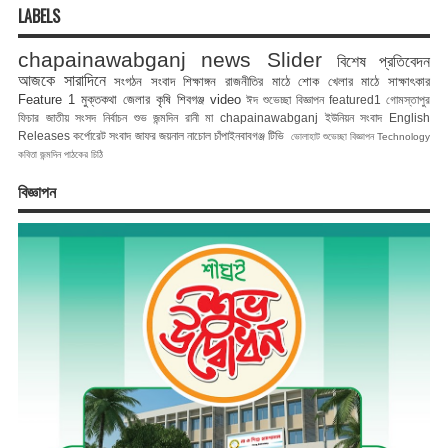
LABELS
chapainawabganj news
Slider
বিশেষ প্রতিবেদন
আজকে সারাদিনে
সংগঠন সংবাদ
শিক্ষাঙ্গন
রাজনীতির মাঠে
শোক
খেলার মাঠে
সাক্ষাৎকার
Feature 1
মুক্তকথা
জেলার কৃষি
শিবগঞ্জ
video
ঈদ শুভেচ্ছা বিজ্ঞাপন
featured1
গোমস্তাপুর
ফিচার
জাতীয় সংসদ নির্বাচন
শুভ জন্মদিন রানী মা
chapainawabganj
ইউনিয়ন সংবাদ
English
Releases
কর্পোরেট সংবাদ
জাফর জয়নাল
নাচোল
চাঁপাইনবাবগঞ্জ টিভি
ভোলাহাট
শুভেচ্ছা বিজ্ঞাপন
Technology
কবিতা
জন্মদিন
পাঠকের চিঠি
বিজ্ঞাপন