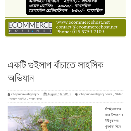
একটি গুইসাপ বাঁচাতে সাহসিক
অভিযান
chapainawabganj tv
August 16, 2018
chapainawabganj news
,
Slider
,
আজকে সারাদিনে
,
সংগঠন সংবাদ
চাঁপাইনবাবগঞ্জ
সদর উপজেলার
ইউসুফনগর-
পুলপাড়া বিলে