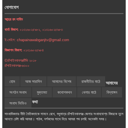
যোগাযোগ
আব্দুর রব নাহিদ
বার্তা বিভাগ:
০১৩১৬০২৫৯৮২, ০১৩১৬০২৫৯৮৩
ই-মেইল: chapainawabganjtv@gmail.com
বিজ্ঞাপন বিভাগ:
০১৩১৬০২৫৯৮৪
©চাঁপাইনবাবগঞ্জটিভি ২০১৮
চাঁপাইনবাবগঞ্জ-৬৩০০
হোম
আজ সারাদিন
আমাদের বিশেষ
রাজনীতির মাঠে
আমাদের
সংগঠন সংবাদ
মুক্তমত
কথোপকথন
খেলার মাঠে
বিদ্যাঙ্গন
কথা
সংবাদ ভিডিও
সাংবাদিকতার নীতি নৈতিকতাকে সামনে রেখে, শুধুমাত্র চাঁপাইনবাবগঞ্জ জেলার সংবাদযোগ্য বিষয়কে তুলে
আনতে চেষ্টা করি আমরা। পাঠক, দর্শকদের সাথে নিয়ে আমরা পথ চলছি অনেকটা সময়।