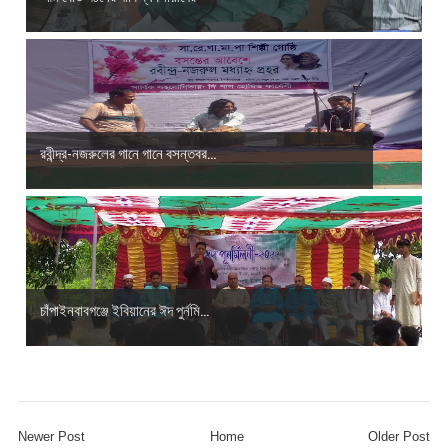
রবীন্দ্র-নজরুলের গানে গানে বসন্তবর...
চাঁপাইনবাবগঞ্জে ইবিয়ানের ঈদ পুর্নমি...
Newer Post
Home
Older Post