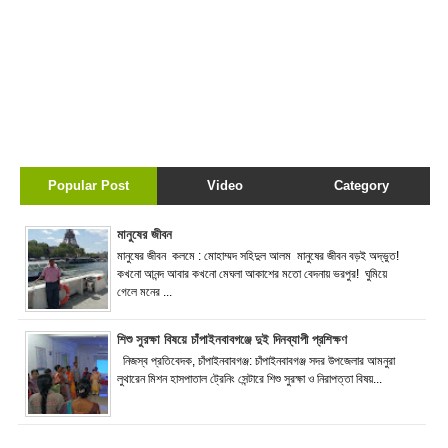
Popular Post
Video
Category
মানুষের জীবন
মানুষের জীবন কলমে : মোহাম্মদ সহিদুল আলম মানুষের জীবন বড়ই অদ্ভুত!
কখনো আনন্দ আবার কখনো মেঘলা আকাশের মতো বেদনায় ভরপুর! ঘুমিয়ে
গেলে মনের ...
শিশু সুরক্ষা বিষয়ে চাঁপাইনবাবগঞ্জে দুই দিনব্যাপী প্রশিক্ষণ
নিজস্ব প্রতিবেদক, চাঁপাইনবাবগঞ্জ: চাঁপাইনবাবগঞ্জ সদর উপজেলার আমনুরা
লুথারেন মিশন হাসপাতাল ট্রেনিং সেন্টারে শিশু সুরক্ষা ও নিরাপত্তা বিষয়...