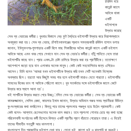
চারদিন ধরে
কারেন্ট জালে
আটকে থাকা
একটি
গুইসাপকে
উদ্ধার করেছে
সেভ দ্য নেচারের কর্মীরা। বুধবার বিকালে দেড় ফুট দৈর্ঘ্যরে গুইসাপটি উদ্ধার করে নিরাপদস্থানে
অবমুক্ত করা হয়। সেভ দ্য নেচার, চাঁপাইনবাবগঞ্জের প্রধান সমন্বয়কারী রবিউল হাসান ডলার
জানান, ইউসুফনগর-পুলপাড়ার একটি বিলে মাছ শিকারীদের অবৈধ কারেন্ট জালে একটি গুইসাপ
আটকে আছে এমন খবর পেয়ে সেখানে যান সেভ দ্য নেচার’র কর্মীরা। হাঁটু পানিতে নেমে তারা
গুইসাপটির কাছে যান। প্রায় একঘণ্টা চেষ্টা চালিয়ে উদ্ধার করা হয় প্রাণীটিকে। ততোক্ষণে
আশেপাশে জড়ো হয়ে যান এলাকার অনেক মানুষ। কেউ কেউ সহযোগিতার জন্য এগিয়েও
আসেন। তিনি বলেন ‘আমরা যখন গুইসাপটিকে উদ্ধার করি তখন সেটি অনেকটা নিস্তেজ
অবস্থায় ছিল। হয়তো আর কিছুটা সময় পার হলে গুইসাপটি মারাও যেতে পারতো। গুইসাপটির
সামনের দিকের ডান পা আটকে গেছিলো জালে। খুব সতর্কতার সঙ্গে গুইসাপটিকে জালে কেটে
উদ্ধার করে স্থলে আনা হয়’।
গুই সাপটিকে উদ্ধার করতে পেরে উচ্ছ¡াসিত সেভ দ্য নেচারের কর্মীরা। সেভ দ্য নেচারের কর্মী
কামরুজ্জামান, সেলিম রেজা, কায়সার ইমাম জানান, উদ্ধার অভিযান শুরুর সময় স্থানীয়রা বিভিন্ন
কু-সংস্কারের কথা বলছিলেন। কিন্তু পরে তাদের প্রশংসায় পঞ্চমুখ হয়ে উঠেন গ্রামবাসী। কেউ
কেউ বলেন- আল্লাহ ছেলেগুলোর অনেক ভাল করবে। তবে প্রশংসা শোনার চেয়ে বড় কথা হচ্ছে
পরিবেশবাদী সংগঠনের কর্মী হিসেবে বিপন্ন একটি প্রাণীর প্রাণ বাঁচাতে পেরেছেন তারা। এ নিয়েই
তাদের সীমাহীন সন্তুষ্টি আর ভাললাগা।
বাংলাদেশে তিন প্রাজাতির গুইসাপ দেখা যায়। সোনা গুই, কালো গুই ও রামগাদি বা বড়গুই।