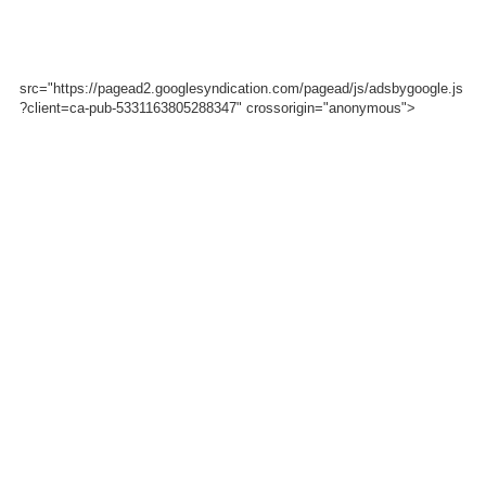
src="https://pagead2.googlesyndication.com/pagead/js/adsbygoogle.js
?client=ca-pub-5331163805288347" crossorigin="anonymous">