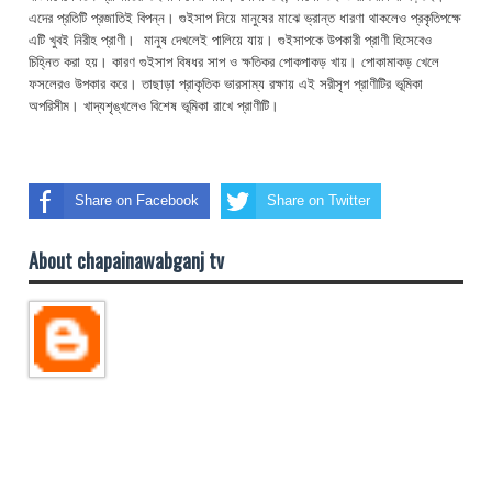
এদের প্রতিটি প্রজাতিই বিপন্ন। গুইসাপ নিয়ে মানুষের মাঝে ভ্রান্ত ধারণা থাকলেও প্রকৃতিপক্ষে
এটি খুবই নিরীহ প্রাণী। মানুষ দেখলেই পালিয়ে যায়। গুইসাপকে উপকারী প্রাণী হিসেবেও
চিহ্নিত করা হয়। কারণ গুইসাপ বিষধর সাপ ও ক্ষতিকর পোকপাকড় খায়। পোকামাকড় খেলে
ফসলেরও উপকার করে। তাছাড়া প্রাকৃতিক ভারসাম্য রক্ষায় এই সরীসৃপ প্রাণীটির ভূমিকা
অপরিসীম। খাদ্যশৃঙ্খলেও বিশেষ ভূমিকা রাখে প্রাণীটি।
Share on Facebook
Share on Twitter
About chapainawabganj tv