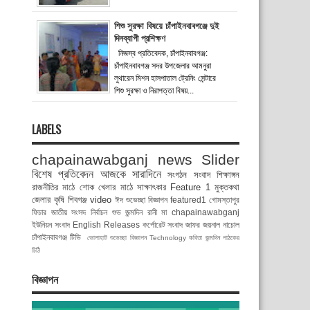
শিশু সুরক্ষা বিষয়ে চাঁপাইনবাবগঞ্জে দুই
দিনব্যাপী প্রশিক্ষণ
নিজস্ব প্রতিবেদক, চাঁপাইনবাবগঞ্জ:
চাঁপাইনবাবগঞ্জ সদর উপজেলার আমনুরা
লুথারেন মিশন হাসপাতাল ট্রেনিং সেন্টারে
শিশু সুরক্ষা ও নিরাপত্তা বিষয়...
LABELS
chapainawabganj news
Slider
বিশেষ প্রতিবেদন
আজকে সারাদিনে
সংগঠন সংবাদ
শিক্ষাঙ্গন
রাজনীতির মাঠে
শোক
খেলার মাঠে
সাক্ষাৎকার
Feature 1
মুক্তকথা
জেলার কৃষি
শিবগঞ্জ
video
ঈদ শুভেচ্ছা বিজ্ঞাপন
featured1
গোমস্তাপুর
ফিচার
জাতীয় সংসদ নির্বাচন
শুভ জন্মদিন রানী মা
chapainawabganj
ইউনিয়ন সংবাদ
English Releases
কর্পোরেট সংবাদ
জাফর জয়নাল
নাচোল
চাঁপাইনবাবগঞ্জ টিভি
ভোলাহাট
শুভেচ্ছা বিজ্ঞাপন
Technology
কবিতা
জন্মদিন
পাঠকের
চিঠি
বিজ্ঞাপন