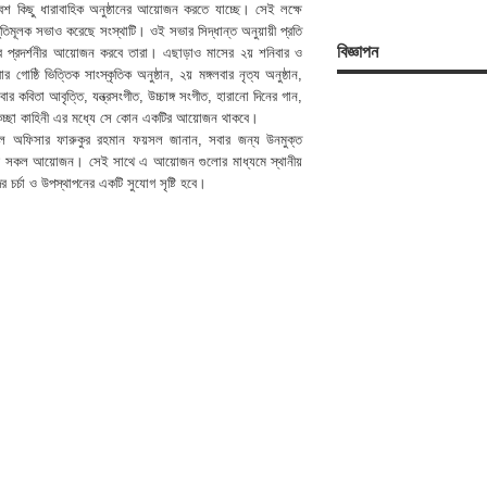
বেশ কিছু ধারাবাহিক অনুষ্ঠানের আয়োজন করতে যাচ্ছে। সেই লক্ষে
রস্তুতিমূলক সভাও করেছে সংস্থাটি। ওই সভার সিদ্ধান্ত অনুয়ায়ী প্রতি
বিজ্ঞাপন
িত্র প্রদর্শনীর আয়োজন করবে তারা। এছাড়াও মাসের ২য় শনিবার ও
গোষ্ঠি ভিত্তিক সাংস্কৃতিক অনুষ্ঠান, ২য় মঙ্গলবার নৃত্য অনুষ্ঠান,
ার কবিতা আবৃত্তি, যন্ত্রসংগীত, উচ্চাঙ্গ সংগীত, হারানো দিনের গান,
চ্ছা কাহিনী এর মধ্যে সে কোন একটির আয়োজন থাকবে।
াল অফিসার ফারুকুর রহমান ফয়সল জানান, সবার জন্য উনমুক্ত
র সকল আয়োজন। সেই সাথে এ আয়োজন গুলোর মাধ্যমে স্থানীয়
দের চর্চা ও উপস্থাপনের একটি সুযোগ সৃষ্টি হবে।