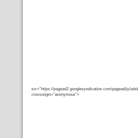
src="https://pagead2.googlesyndication.com/pagead/js/ad
crossorigin="anonymous">