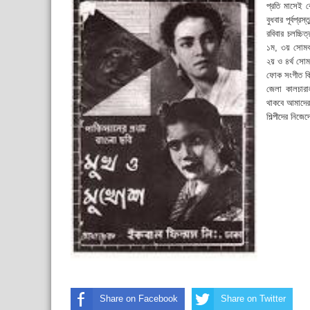
প্রতি মাসেই 
বুধবার পূর্বপ্
রবিবার চলচ্চ
১ম, ৩য় সোমবার 
২য় ও ৪র্থ সোমব
ফোক সংগীত কি
জেলা কালচার
থাকবে আমাদে
শিল্পীদের নিজে
Share on Facebook
Share on Twitter