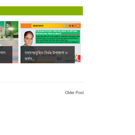
 লাল
তথ্যপ্রযুক্তি নির্ভর উপজেলা ও
কর্মস...
Older Post