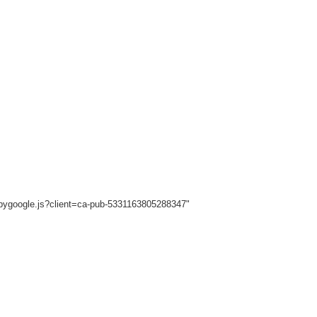
sbygoogle.js?client=ca-pub-5331163805288347"