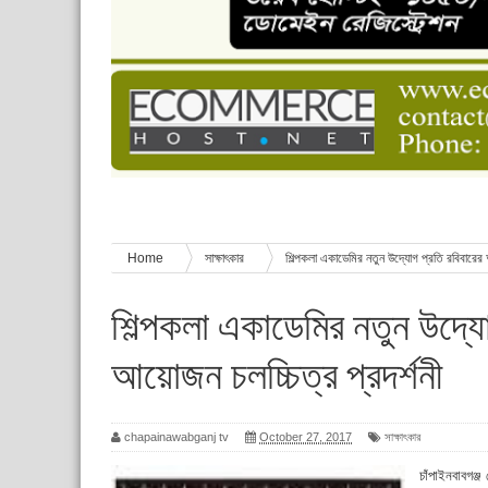
চাঁপাইনবাবগঞ্জে শেষ হয়েছে ৫ দিনের স্কাউট ইউনিট লি
বাংলাদেশ স্কাউটস দিবস পালন
পানি সংকট, কলস নিয়ে বিক্ষোভ
ঈদের শুভেচ্ছা জানিয়েছেন সাবেক ছাত্রলীগ নেতা আবু হ
শিশু সুরক্ষা বিষয়ে চাঁপাইনবাবগঞ্জে দুই দিনব্যাপী প্রশিক্ষ
Home
সাক্ষাৎকার
শিল্পকলা একাডেমির নতুন উদ্যোগ প্রতি রবিবারের 
শিল্পকলা একাডেমির নতুন উদ্যো
আয়োজন চলচ্চিত্র প্রদর্শনী
chapainawabganj tv
October 27, 2017
সাক্ষাৎকার
চাঁপাইনবাবগঞ্জ