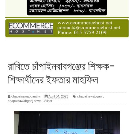
রাবিতে চাঁপাইনবাবগঞ্জের শিক্ষক-
শিক্ষার্থীদের ইফতার মাহফিল
chapainawabganj tv
April 04, 2023
chapainawabganj
,
chapainawabganj news
,
Slider