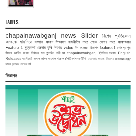
LABELS
chapainawabganj news
Slider
বিশেষ প্রতিবেদন
আজকে সারাদিনে
সংগঠন সংবাদ
শিক্ষাঙ্গন
রাজনীতির মাঠে
শোক
খেলার মাঠে
সাক্ষাৎকার
Feature 1
মুক্তকথা
জেলার কৃষি
শিবগঞ্জ
video
ঈদ শুভেচ্ছা বিজ্ঞাপন
featured1
গোমস্তাপুর
ফিচার
জাতীয় সংসদ নির্বাচন
শুভ জন্মদিন রানী মা
chapainawabganj
ইউনিয়ন সংবাদ
English
Releases
কর্পোরেট সংবাদ
জাফর জয়নাল
নাচোল
চাঁপাইনবাবগঞ্জ টিভি
ভোলাহাট
শুভেচ্ছা বিজ্ঞাপন
Technology
কবিতা
জন্মদিন
পাঠকের চিঠি
বিজ্ঞাপন