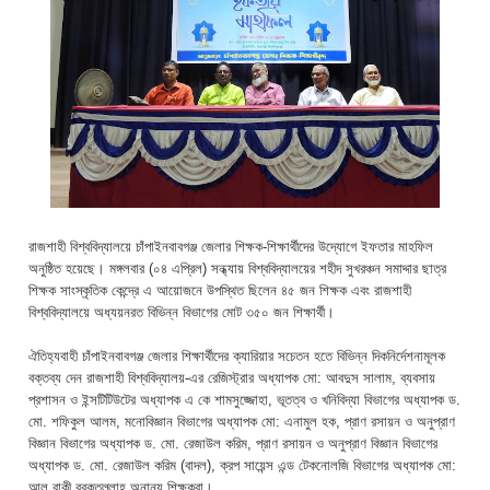
রাজশাহী বিশ্ববিদ্যালয়ে চাঁপাইনবাবগঞ্জ জেলার শিক্ষক-শিক্ষার্থীদের উদ্যোগে ইফতার মাহফিল
অনুষ্ঠিত হয়েছে। মঙ্গলবার (০৪ এপ্রিল) সন্ধ্যায় বিশ্ববিদ্যালয়ের শহীদ সুখরঞ্চন সমাদ্দার ছাত্র
শিক্ষক সাংস্কৃতিক কেন্দ্রে এ আয়োজনে উপস্থিত ছিলেন ৪৫ জন শিক্ষক এবং রাজশাহী
বিশ্ববিদ্যালয়ে অধ্যয়নরত বিভিন্ন বিভাগের মোট ৩৫০ জন শিক্ষার্থী।
ঐতিহ্যবাহী চাঁপাইনবাবগঞ্জ জেলার শিক্ষার্থীদের ক্যারিয়ার সচেতন হতে বিভিন্ন দিকনির্দেশনামূলক
বক্তব্য দেন রাজশাহী বিশ্ববিদ্যালয়-এর রেজিস্ট্রার অধ্যাপক মো: আবদুস সালাম, ব্যবসায়
প্রশাসন ও ইন্সটিটিউটের অধ্যাপক এ কে শামসুজ্জোহা, ভূতত্ব ও খনিবিদ্যা বিভাগের অধ্যাপক ড.
মো. শফিকুল আলম, মনোবিজ্ঞান বিভাগের অধ্যাপক মো: এনামুল হক, প্রাণ রসায়ন ও অনুপ্রাণ
বিজ্ঞান বিভাগের অধ্যাপক ড. মো. রেজাউল করিম, প্রাণ রসায়ন ও অনুপ্রাণ বিজ্ঞান বিভাগের
অধ্যাপক ড. মো. রেজাউল করিম (বাদল), ক্রপ সায়েন্স এন্ড টেকনোলজি বিভাগের অধ্যাপক মো:
আল বাকী বরকতুল্লাহ অনান্য শিক্ষকরা।