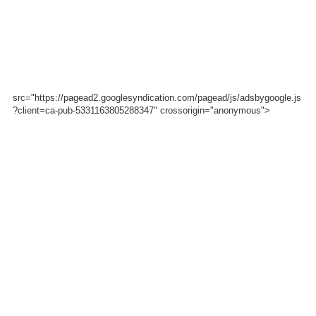
src="https://pagead2.googlesyndication.com/pagead/js/adsbygoogle.js
?client=ca-pub-5331163805288347" crossorigin="anonymous">