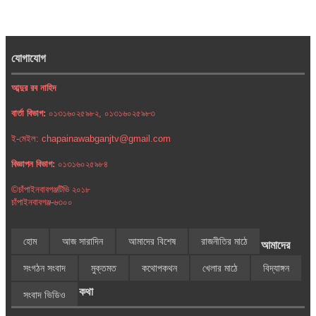
যোগাযোগ
আব্দুর রব নাহিদ
বার্তা বিভাগ:
০১৩১৬০২৫৯৮২, ০১৩১৬০২৫৯৮৩
ই-মেইল: chapainawabganjtv@gmail.com
বিজ্ঞাপন বিভাগ:
০১৩১৬০২৫৯৮৪
©চাঁপাইনবাবগঞ্জটিভি ২০১৮
চাঁপাইনবাবগঞ্জ-৬৩০০
হোম
আজ সারাদিন
আমাদের বিশেষ
রাজনীতির মাঠে
আমাদের
সংগঠন সংবাদ
মুক্তমত
কথোপকথন
খেলার মাঠে
বিদ্যাঙ্গন
কথা
সংবাদ ভিডিও