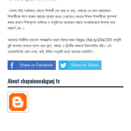
এসময় তাঁরা অর্থাভাবে কোনো শিক্ষার্থী যেন ঝরে না যায়, সেজন্য যে-কোন প্রয়োজনে
শিক্ষার্থীদের পাশে থাকার প্রত্যয় ব্যক্ত করেন।এছাড়াও জেলার শিক্ষক শিক্ষার্থীদের সুসম্পর্ক
বজায় রাখতে শিক্ষামূলক সেমিনার ও অনুষ্ঠানের আয়োজন করতে সংগঠকদেরকে উদ্দেশ্য করে
পরামর্শ দেন ।
আমাদের ইউটিউব চ্যানেল সাবস্ক্রাইব করতে ক্লিক করুন https://bit.ly/2Oe737t কনটেন্ট
চুরি আপনার মেধাকে অলস করে তুলে, আমরা এ নিন্দনীয় কাজকে নিরুৎসাহিত করি। এই
ওয়েবসাইটের কোন লেখা, ছবি, ভিডিও অনুমতি ছাড়া ব্যবহার বেআইনি।
Share on Facebook
Share on Twitter
About chapainawabganj tv