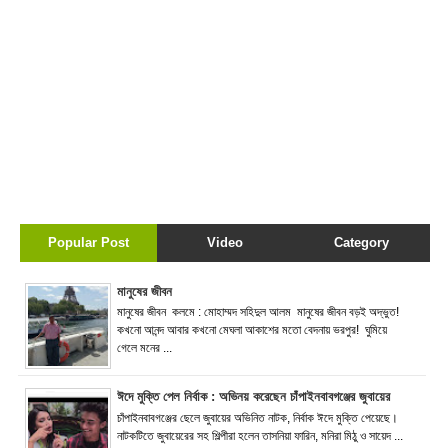
Popular Post
Video
Category
মানুষের জীবন
মানুষের জীবন কলমে : মোহাম্মদ সহিদুল আলম মানুষের জীবন বড়ই অদ্ভুত!
কখনো আনন্দ আবার কখনো মেঘলা আকাশের মতো বেদনায় ভরপুর! ঘুমিয়ে
গেলে মনের ...
ঈদে মুক্তি পেল নির্বাক : অভিনয় করেছেন চাঁপাইনবাবগঞ্জের জুবায়ের
চাঁপাইনবাবগঞ্জের ছেলে জুবায়ের অভিনিত নাটক, নির্বাক ঈদে মুক্তি পেয়েছে।
নাটকটিতে জুবায়েরের সহ শিল্পীরা হলেন তাসনিয়া ফারিন, মনিরা মিঠু ও সায়েদ ...