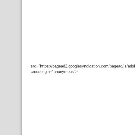
src="https://pagead2.googlesyndication.com/pagead/js/ad
crossorigin="anonymous">