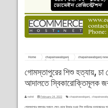
চাঁপাইনবাবগঞ্জে শেষ হয়েছে ৫ দিনের স্কাউট ইউনিট লি
বাংলাদেশ স্কাউটস দিবস পালন
পানি সংকট, কলস নিয়ে বিক্ষোভ
ঈদের শুভেচ্ছা জানিয়েছেন সাবেক ছাত্রলীগ নেতা আবু হ
শিশু সুরক্ষা বিষয়ে চাঁপাইনবাবগঞ্জে দুই দিনব্যাপী প্রশিক্ষ
Home
chapainawabganj
chapainawabganj ne
গ্রেফতার, আদালতে স্বিকারোক্তিমূলক জবাববন্দী
গোমস্তাপুরের শিশু হত্যায়, চা
আদালতে স্বিকারোক্তিমূলক জবা
nahid
February 24, 2022
chapainawabganj
,
chapainawab
গোমস্তাপুরে মঙ্গলবার সকালে ক্ষেত থেকে উদ্ধার হওয়া শিশু ফাহিমের হত্যাকান্ডের 