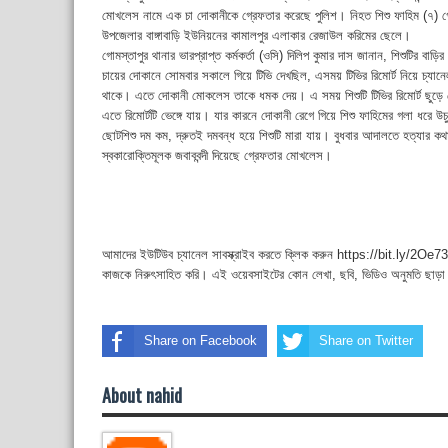
মোখলেস নামে এক চা দোকানীকে গ্রেফতার করেছে পুলিশ। নিহত শিশু ফাহিম (৭) গ
উপজেলার বাঙ্গাবাড়ি ইউনিয়নের কামালপুর এলাকার রেজাউল করিমের ছেলে।
গোমস্তাপুর থানার ভারপ্রাপ্ত কর্মকর্তা (ওসি) দিলিপ কুমার দাস জানান, শিশুটির বাড়
চায়ের দোকানে সোমবার সকালে গিয়ে টিভি দেখছিল, এসময় টিভির রিমোর্ট নিয়ে চ্যানে
থাকে। এতে দোকানী মোকলেস তাকে ধমক দেয়। এ সময় শিশুটি টিভির রিমোর্ট ছুড়ে
এতে রিমোর্টটি ভেঙ্গে যায়। যার কারনে দোকানী রেগে গিয়ে শিশু ফাহিমের গলা ধরে উ
ছোটশিশু দম কম, দ্রুতই দমবন্ধ হয়ে শিশুটি মারা যায়। বুধবার আদালতে হত্যার কথা
স্বকারোক্তিমূলক জবাববন্দী দিয়েছে গ্রেফতার মোখলেস।
আমাদের ইউটিউব চ্যানেল সাবস্ক্রাইব করতে ক্লিক করুন https://bit.ly/2Oe737
কাজকে নিরুৎসাহিত করি। এই ওয়েবসাইটের কোন লেখা, ছবি, ভিডিও অনুমতি ছাড়া
Share on Facebook
Share on Twitter
About nahid