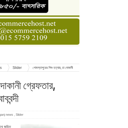
ডার বেসিক কোর্স
াসনাত সুমন
ণ
ws
Slider
গোমস্তাপুরের শিশু হত্যায়, চা দোকানী
 দোকানী গ্রেফতার,
ববন্দী
ganj news
,
Slider
সাথে জড়িত