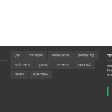
আম
হোম
আজ সারাদিন
আমাদের বিশেষ
রাজনীতির মাঠে
সংগঠন সংবাদ
মুক্তমত
কথোপকথন
খেলার মাঠে
সাংব
বিষ
বিদ্যাঙ্গন
সংবাদ ভিডিও
অনে