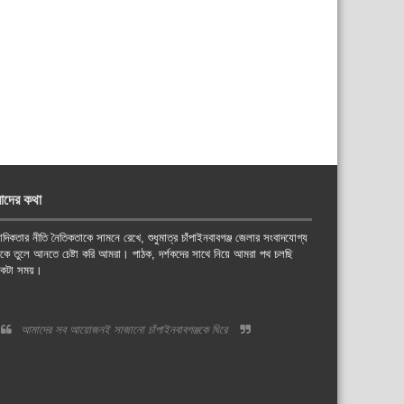
াদের কথা
াদিকতার নীতি নৈতিকতাকে সামনে রেখে, শুধুমাত্র চাঁপাইনবাবগঞ্জ জেলার সংবাদযোগ্য
য়কে তুলে আনতে চেষ্টা করি আমরা। পাঠক, দর্শকদের সাথে নিয়ে আমরা পথ চলছি
কটা সময়।
আমাদের সব আয়োজনই সাজানো চাঁপাইনবাবগঞ্জকে ঘিরে