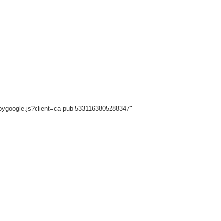
sbygoogle.js?client=ca-pub-5331163805288347"