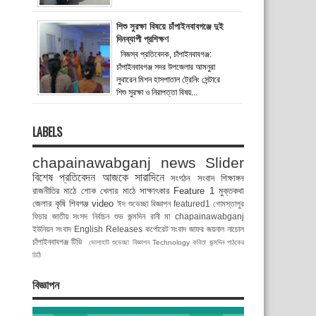
শিশু সুরক্ষা বিষয়ে চাঁপাইনবাবগঞ্জে দুই
দিনব্যাপী প্রশিক্ষণ
নিজস্ব প্রতিবেদক, চাঁপাইনবাবগঞ্জ:
চাঁপাইনবাবগঞ্জ সদর উপজেলার আমনুরা
লুথারেন মিশন হাসপাতাল ট্রেনিং সেন্টারে
শিশু সুরক্ষা ও নিরাপত্তা বিষয়...
LABELS
chapainawabganj news
Slider
বিশেষ প্রতিবেদন
আজকে সারাদিনে
সংগঠন সংবাদ
শিক্ষাঙ্গন
রাজনীতির মাঠে
শোক
খেলার মাঠে
সাক্ষাৎকার
Feature 1
মুক্তকথা
জেলার কৃষি
শিবগঞ্জ
video
ঈদ শুভেচ্ছা বিজ্ঞাপন
featured1
গোমস্তাপুর
ফিচার
জাতীয় সংসদ নির্বাচন
শুভ জন্মদিন রানী মা
chapainawabganj
ইউনিয়ন সংবাদ
English Releases
কর্পোরেট সংবাদ
জাফর জয়নাল
নাচোল
চাঁপাইনবাবগঞ্জ টিভি
ভোলাহাট
শুভেচ্ছা বিজ্ঞাপন
Technology
কবিতা
জন্মদিন
পাঠকের
চিঠি
বিজ্ঞাপন