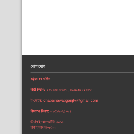
যোগাযোগ
আব্দুর রব নাহিদ
বার্তা বিভাগ:
০১৩১৬০২৫৯৮২, ০১৩১৬০২৫৯৮৩
ই-মেইল: chapainawabganjtv@gmail.com
বিজ্ঞাপন বিভাগ:
০১৩১৬০২৫৯৮৪
©চাঁপাইনবাবগঞ্জটিভি ২০১৮
চাঁপাইনবাবগঞ্জ-৬৩০০