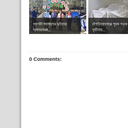
স্কাউট সদস্যদের দুদিনের
চাঁপাইনবাবগঞ্জে পৃথক সড়ক
অ্যাডভেঞ্চা...
দূর্ঘটনায়...
0 Comments: