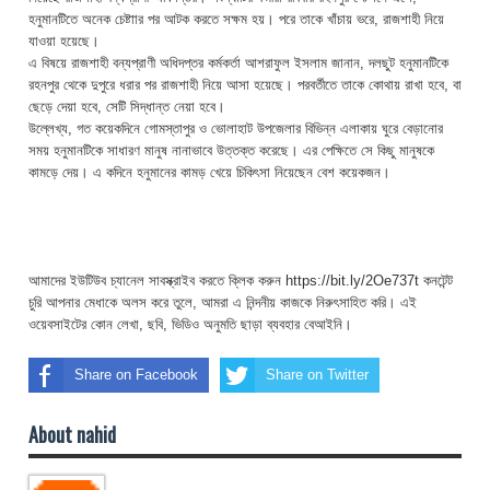
হনুমানটিতে অনেক চেষ্টাার পর আটক করতে সক্ষম হয়। পরে তাকে খাঁচায় ভরে, রাজশাহী নিয়ে
যাওয়া হয়েছে।
এ বিষয়ে রাজশাহী বন্যপ্রাণী অধিদপ্তর কর্মকর্তা আশরাফুল ইসলাম জানান, দলছুট হনুমানটিকে
রহনপুর থেকে দুপুরে ধরার পর রাজশাহী নিয়ে আসা হয়েছে। পরবর্তীতে তাকে কোথায় রাখা হবে, বা
ছেড়ে দেয়া হবে, সেটি সিদ্ধান্ত নেয়া হবে।
উল্লেখ্য, গত কয়েকদিনে গোমস্তাপুর ও ভোলাহাট উপজেলার বিভিন্ন এলাকায় ঘুরে বেড়ানোর
সময় হনুমানটিকে সাধারণ মানুষ নানাভাবে উত্তক্ত করেছে। এর পেক্ষিতে সে কিছু মানুষকে
কামড়ে দেয়। এ কদিনে হনুমানের কামড় খেয়ে চিকিৎসা নিয়েছেন বেশ কয়েকজন।
আমাদের ইউটিউব চ্যানেল সাবস্ক্রাইব করতে ক্লিক করুন https://bit.ly/2Oe737t কনটেন্ট
চুরি আপনার মেধাকে অলস করে তুলে, আমরা এ নিন্দনীয় কাজকে নিরুৎসাহিত করি। এই
ওয়েবসাইটের কোন লেখা, ছবি, ভিডিও অনুমতি ছাড়া ব্যবহার বেআইনি।
Share on Facebook
Share on Twitter
About nahid