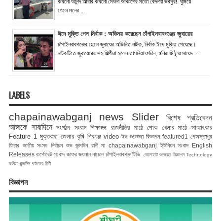
কখনো আনন্দ আবার কখনো মেঘলা আকাশের মতো বেদনায় ভরপুর! ঘুমিয়ে
গেলে মনের ...
ঈদে মুক্তি পেল নির্বাক : অভিনয় করেছেন চাঁপাইনবাবগঞ্জের জুবায়ের
চাঁপাইনবাবগঞ্জের ছেলে জুবায়ের অভিনিত নাটক, নির্বাক ঈদে মুক্তি পেয়েছে।
নাটকটিতে জুবায়েরের সহ শিল্পীরা হলেন তাসনিয়া ফারিন, মনিরা মিঠু ও সায়েদ ...
LABELS
chapainawabganj news
Slider
বিশেষ প্রতিবেদন
আজকে সারাদিনে
সংগঠন সংবাদ
শিক্ষাঙ্গন
রাজনীতির মাঠে
শোক
খেলার মাঠে
সাক্ষাৎকার
Feature 1
মুক্তকথা
জেলার কৃষি
শিবগঞ্জ
video
ঈদ শুভেচ্ছা বিজ্ঞাপন
featured1
গোমস্তাপুর
ফিচার
জাতীয় সংসদ নির্বাচন
শুভ জন্মদিন রানী মা
chapainawabganj
ইউনিয়ন সংবাদ
English
Releases
কর্পোরেট সংবাদ
জাফর জয়নাল
নাচোল
চাঁপাইনবাবগঞ্জ টিভি
ভোলাহাট
শুভেচ্ছা বিজ্ঞাপন
Technology
কবিতা
জন্মদিন
পাঠকের চিঠি
বিজ্ঞাপন