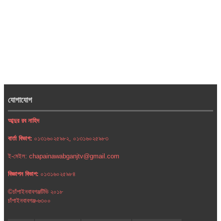
যোগাযোগ
আব্দুর রব নাহিদ
বার্তা বিভাগ:
০১৩১৬০২৫৯৮২, ০১৩১৬০২৫৯৮৩
ই-মেইল: chapainawabganjtv@gmail.com
বিজ্ঞাপন বিভাগ:
০১৩১৬০২৫৯৮৪
©চাঁপাইনবাবগঞ্জটিভি ২০১৮
চাঁপাইনবাবগঞ্জ-৬৩০০