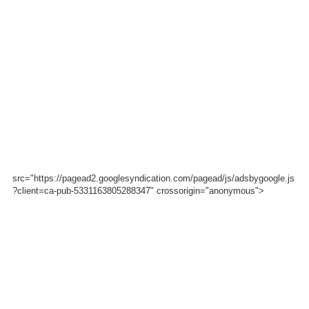
src="https://pagead2.googlesyndication.com/pagead/js/adsbygoogle.js
?client=ca-pub-5331163805288347" crossorigin="anonymous">