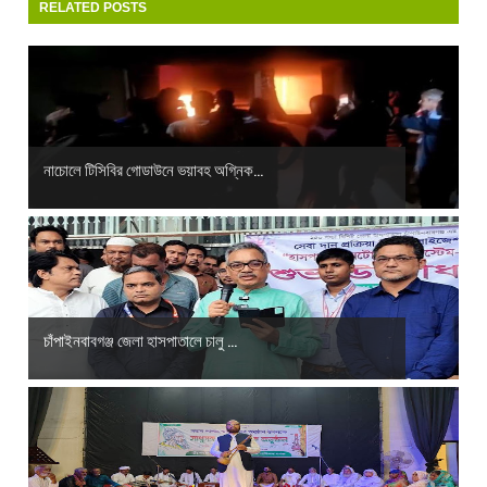
RELATED POSTS
নাচোলে টিসিবির গোডাউনে ভয়াবহ অগ্নিক...
চাঁপাইনবাবগঞ্জ জেলা হাসপাতালে চালু ...