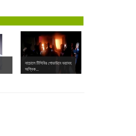
নাচোলে টিসিবির গোডাউনে ভয়াবহ
অগ্নিক...