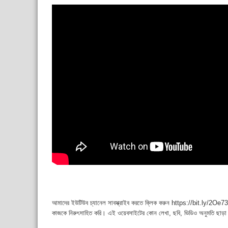
আমাদের ইউটিউব চ্যানেল সাবস্ক্রাইব করতে ক্লিক করুন https://bit.ly/2Oe737
কাজকে নিরুৎসাহিত করি। এই ওয়েবসাইটের কোন লেখা, ছবি, ভিডিও অনুমতি ছাড়া