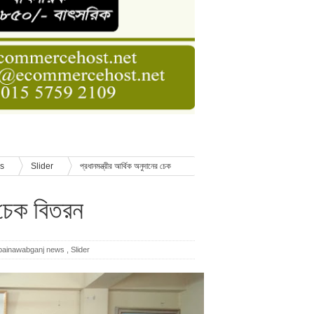
ডার বেসিক কোর্স
াসনাত সুমন
ণ
ws
Slider
প্রধানমন্ত্রীর আর্থিক অনুদানের চেক
র চেক বিতরন
painawabganj news
,
Slider