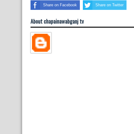
Share on Facebook
Share on Twitter
About chapainawabganj tv