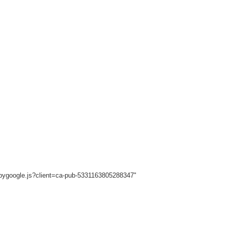
sbygoogle.js?client=ca-pub-5331163805288347"