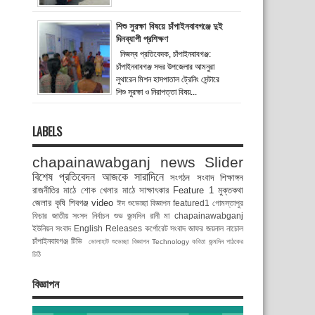
শিশু সুরক্ষা বিষয়ে চাঁপাইনবাবগঞ্জে দুই
দিনব্যাপী প্রশিক্ষণ
নিজস্ব প্রতিবেদক, চাঁপাইনবাবগঞ্জ:
চাঁপাইনবাবগঞ্জ সদর উপজেলার আমনুরা
লুথারেন মিশন হাসপাতাল ট্রেনিং সেন্টারে
শিশু সুরক্ষা ও নিরাপত্তা বিষয়...
LABELS
chapainawabganj news
Slider
বিশেষ প্রতিবেদন
আজকে সারাদিনে
সংগঠন সংবাদ
শিক্ষাঙ্গন
রাজনীতির মাঠে
শোক
খেলার মাঠে
সাক্ষাৎকার
Feature 1
মুক্তকথা
জেলার কৃষি
শিবগঞ্জ
video
ঈদ শুভেচ্ছা বিজ্ঞাপন
featured1
গোমস্তাপুর
ফিচার
জাতীয় সংসদ নির্বাচন
শুভ জন্মদিন রানী মা
chapainawabganj
ইউনিয়ন সংবাদ
English Releases
কর্পোরেট সংবাদ
জাফর জয়নাল
নাচোল
চাঁপাইনবাবগঞ্জ টিভি
ভোলাহাট
শুভেচ্ছা বিজ্ঞাপন
Technology
কবিতা
জন্মদিন
পাঠকের
চিঠি
বিজ্ঞাপন