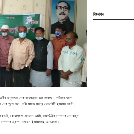
বিজ্ঞাপন
্ত্রীর অনুদানের চেক হস্তান্তর করা হয়েছে। শনিবার জেলা
 সব চেক তুলে দেন, নারী সংসদ সদস্য ফেরদৌসি ইসলাম জেসি।
্বানী, কোষাধ্যক্ষ এরফান আলী, সাংগঠনিক সম্পাদক মেসবাহুল
ণ সম্পাদক এ্যাড. নজরুল ইসলামসহ অনান্যরা।