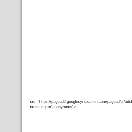
src="https://pagead2.googlesyndication.com/pagead/js/ad
crossorigin="anonymous">