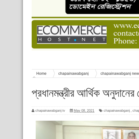
চাঁপাইনবাবগঞ্জে শেষ হয়েছে ৫ দিনের স্কাউট ইউনিট লি
বাংলাদেশ স্কাউটস দিবস পালন
পানি সংকট, কলস নিয়ে বিক্ষোভ
ঈদের শুভেচ্ছা জানিয়েছেন সাবেক ছাত্রলীগ নেতা আবু হ
শিশু সুরক্ষা বিষয়ে চাঁপাইনবাবগঞ্জে দুই দিনব্যাপী প্রশিক্ষ
Home
chapainawabganj
chapainawabganj ne
বিতরন
প্রধানমন্ত্রীর আর্থিক অনুদানে
chapainawabganj tv
May 08, 2021
chapainawabganj
,
cha