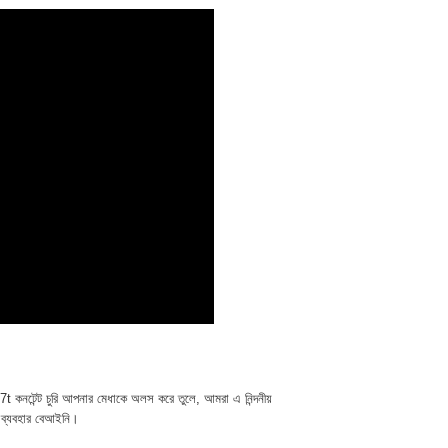
t কনটেন্ট চুরি আপনার মেধাকে অলস করে তুলে, আমরা এ নিন্দনীয়
 ব্যবহার বেআইনি।