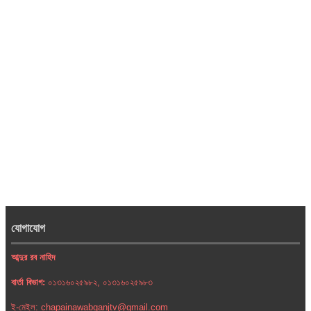
যোগাযোগ
আব্দুর রব নাহিদ
বার্তা বিভাগ:
০১৩১৬০২৫৯৮২, ০১৩১৬০২৫৯৮৩
ই-মেইল: chapainawabganjtv@gmail.com