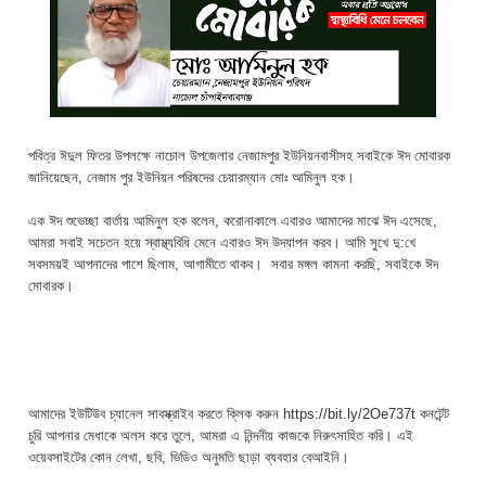
পবিত্র ঈদুল ফিতর উপলক্ষে নাচোল উপজেলার নেজামপুর ইউনিয়নবাসীসহ সবাইকে ঈদ মোবারক
জানিয়েছেন,
নেজাম পুর ইউনিয়ন পরিষদের চেয়ারম্যান
মোঃ আমিনুল হক।
এক ঈদ শুভেচ্ছা বার্তায় আমিনুল হক বলেন, করোনাকালে এবারও আমাদের মাঝে ঈদ এসেছে,
আমরা সবাই সচেতন হয়ে স্বাস্থ্যবিধি মেনে এবারও ঈদ
উদযাপন করব। আমি
সুখে দু:খে
সবসময়ই আপনাদের পাশে ছিলাম, আগামীতে থাকব। সবার মঙ্গল কামনা করছি, সবাইকে ঈদ
মোবারক।
আমাদের ইউটিউব চ্যানেল সাবস্ক্রাইব করতে ক্লিক করুন https://bit.ly/2Oe737t কনটেন্ট
চুরি আপনার মেধাকে অলস করে তুলে, আমরা এ নিন্দনীয় কাজকে নিরুৎসাহিত করি। এই
ওয়েবসাইটের কোন লেখা, ছবি, ভিডিও অনুমতি ছাড়া ব্যবহার বেআইনি।