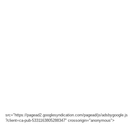
src="https://pagead2.googlesyndication.com/pagead/js/adsbygoogle.js
?client=ca-pub-5331163805288347" crossorigin="anonymous">