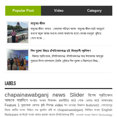
Popular Post
Video
Category
মানুষের জীবন
মানুষের জীবন কলমে : মোহাম্মদ সহিদুল আলম মানুষের জীবন বড়ই অদ্ভুত!
কখনো আনন্দ আবার কখনো মেঘলা আকাশের মতো বেদনায় ভরপুর! ঘুমিয়ে
গেলে মনের ...
শিশু সুরক্ষা বিষয়ে চাঁপাইনবাবগঞ্জে দুই দিনব্যাপী প্রশিক্ষণ
নিজস্ব প্রতিবেদক, চাঁপাইনবাবগঞ্জ: চাঁপাইনবাবগঞ্জ সদর উপজেলার আমনুরা
লুথারেন মিশন হাসপাতাল ট্রেনিং সেন্টারে শিশু সুরক্ষা ও নিরাপত্তা বিষয়...
LABELS
chapainawabganj news
Slider
বিশেষ প্রতিবেদন
আজকে সারাদিনে
সংগঠন সংবাদ
শিক্ষাঙ্গন
রাজনীতির মাঠে
শোক
খেলার মাঠে
সাক্ষাৎকার
Feature 1
মুক্তকথা
জেলার কৃষি
শিবগঞ্জ
video
ঈদ শুভেচ্ছা বিজ্ঞাপন
featured1
গোমস্তাপুর
ফিচার
জাতীয় সংসদ নির্বাচন
শুভ জন্মদিন রানী মা
chapainawabganj
ইউনিয়ন সংবাদ
English
Releases
কর্পোরেট সংবাদ
জাফর জয়নাল
নাচোল
চাঁপাইনবাবগঞ্জ টিভি
ভোলাহাট
শুভেচ্ছা বিজ্ঞাপন
Technology