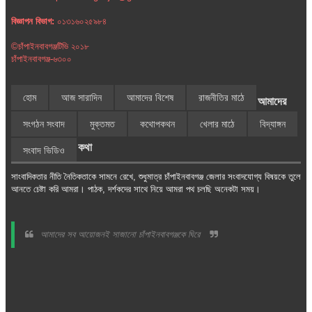
বিজ্ঞাপন বিভাগ:
০১৩১৬০২৫৯৮৪
©চাঁপাইনবাবগঞ্জটিভি ২০১৮
চাঁপাইনবাবগঞ্জ-৬৩০০
হোম
আজ সারাদিন
আমাদের বিশেষ
রাজনীতির মাঠে
আমাদের
সংগঠন সংবাদ
মুক্তমত
কথোপকথন
খেলার মাঠে
বিদ্যাঙ্গন
কথা
সংবাদ ভিডিও
সাংবাদিকতার নীতি নৈতিকতাকে সামনে রেখে, শুধুমাত্র চাঁপাইনবাবগঞ্জ জেলার সংবাদযোগ্য বিষয়কে তুলে
আনতে চেষ্টা করি আমরা। পাঠক, দর্শকদের সাথে নিয়ে আমরা পথ চলছি অনেকটা সময়।
আমাদের সব আয়োজনই সাজানো চাঁপাইনবাবগঞ্জকে ঘিরে