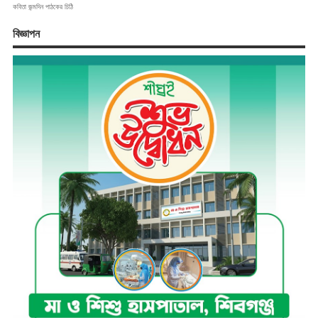
কবিতা
জন্মদিন
পাঠকের চিঠি
বিজ্ঞাপন