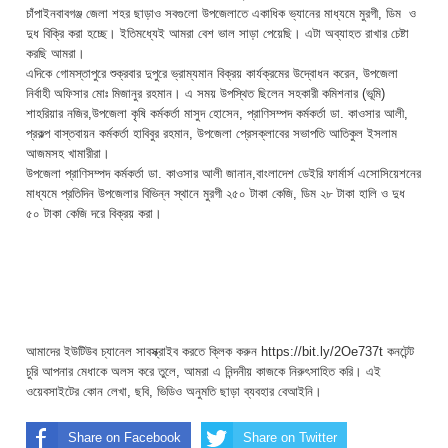
চাঁপাইনবাবগঞ্জ জেলা শহর ছাড়াও সবগুলো উপজেলাতে একাধিক ভ্যানের মাধ্যমে মুরগী, ডিম ও
দুধ বিক্রি করা হচ্ছে। ইতিমধ্যেই আমরা বেশ ভাল সাড়া পেয়েছি। এটা অব্যাহত রাখার চেষ্টা
করছি আমরা।
এদিকে গোমস্তাপুরে শুক্রবার দুপুরে ভ্রাম্যমান বিক্রয় কার্যক্রমের উদ্বোধন করেন, উপজেলা
নির্বাহী অফিসার মোঃ মিজানুর রহমান। এ সময় উপস্থিত ছিলেন সহকারী কমিশনার (ভূমি)
শাহরিয়ার নজির,উপজেলা কৃষি কর্মকর্তা মাসুদ হোসেন, প্রাণিসম্পদ কর্মকর্তা ডা. কাওসার আলী,
প্রকল্প বাস্তবায়ন কর্মকর্তা হাবিবুর রহমান, উপজেলা প্রেসক্লাবের সভাপতি আতিকুল ইসলাম
আজমসহ খামারীরা।
উপজেলা প্রাণিসম্পদ কর্মকর্তা ডা. কাওসার আলী জানান,বাংলাদেশ ডেইরি ফার্মার্স এসোসিয়েশনের
মাধ্যমে প্রতিদিন উপজেলার বিভিন্ন স্থানে মুরগী ২৫০ টাকা কেজি, ডিম ২৮ টাকা হালি ও দুধ
৫০ টাকা কেজি দরে বিক্রয় করা।
আমাদের ইউটিউব চ্যানেল সাবস্ক্রাইব করতে ক্লিক করুন https://bit.ly/2Oe737t কনটেন্ট
চুরি আপনার মেধাকে অলস করে তুলে, আমরা এ নিন্দনীয় কাজকে নিরুৎসাহিত করি। এই
ওয়েবসাইটের কোন লেখা, ছবি, ভিডিও অনুমতি ছাড়া ব্যবহার বেআইনি।
Share on Facebook
Share on Twitter