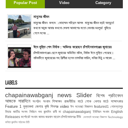
Popular Post
Video
Category
মানুষের জীবন
মানুষের জীবন কলমে : মোহাম্মদ সহিদুল আলম মানুষের জীবন বড়ই অদ্ভুত!
কখনো আনন্দ আবার কখনো মেঘলা আকাশের মতো বেদনায় ভরপুর! ঘুমিয়ে
গেলে মনের ...
ঈদে মুক্তি পেল নির্বাক : অভিনয় করেছেন চাঁপাইনবাবগঞ্জের জুবায়ের
চাঁপাইনবাবগঞ্জের ছেলে জুবায়ের অভিনিত নাটক, নির্বাক ঈদে মুক্তি পেয়েছে।
নাটকটিতে জুবায়েরের সহ শিল্পীরা হলেন তাসনিয়া ফারিন, মনিরা মিঠু ও সায়েদ ...
LABELS
chapainawabganj news
Slider
বিশেষ প্রতিবেদন
আজকে সারাদিনে
সংগঠন সংবাদ
শিক্ষাঙ্গন
রাজনীতির মাঠে
শোক
খেলার মাঠে
সাক্ষাৎকার
Feature 1
মুক্তকথা
জেলার কৃষি
শিবগঞ্জ
video
ঈদ শুভেচ্ছা বিজ্ঞাপন
featured1
গোমস্তাপুর
ফিচার
জাতীয় সংসদ নির্বাচন
শুভ জন্মদিন রানী মা
chapainawabganj
ইউনিয়ন সংবাদ
English
Releases
কর্পোরেট সংবাদ
জাফর জয়নাল
নাচোল
চাঁপাইনবাবগঞ্জ টিভি
ভোলাহাট
শুভেচ্ছা বিজ্ঞাপন
Technology
কবিতা
জন্মদিন
পাঠকের চিঠি