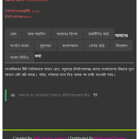
©চাঁপাইনবাবগঞ্জটিভি ২০১৮
চাঁপাইনবাবগঞ্জ-৬৩০০
হোম
আজ সারাদিন
আমাদের বিশেষ
রাজনীতির মাঠে
আমাদের
সংগঠন সংবাদ
মুক্তমত
কথোপকথন
খেলার মাঠে
বিদ্যাঙ্গন
কথা
সংবাদ ভিডিও
সাংবাদিকতার নীতি নৈতিকতাকে সামনে রেখে, শুধুমাত্র চাঁপাইনবাবগঞ্জ জেলার সংবাদযোগ্য বিষয়কে তুলে
আনতে চেষ্টা করি আমরা। পাঠক, দর্শকদের সাথে নিয়ে আমরা পথ চলছি অনেকটা সময়।
আমাদের সব আয়োজনই সাজানো চাঁপাইনবাবগঞ্জকে ঘিরে
Created By
Web Design Agency
| Distributed By
MyBloggerThemes