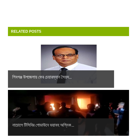
RELATED POSTS
শিবগঞ্জ উপজেলায় ফের চেয়ারম্যান সৈয়দ...
নাচোলে টিসিবির গোডাউনে ভয়াবহ অগ্নিক...