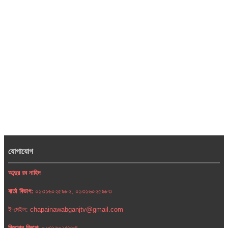
যোগাযোগ
আব্দুর রব নাহিদ
বার্তা বিভাগ:
০১৩১৬০২৫৯৮২, ০১৩১৬০২৫৯৮৩
ই-মেইল: chapainawabganjtv@gmail.com
বিজ্ঞাপন বিভাগ:
০১৩১৬০২৫৯৮৪