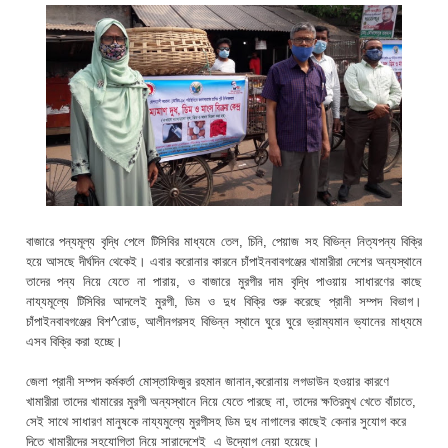
বাজারে পন্যমূল্য বৃদ্ধি পেলে টিসিবির মাধ্যমে তেল, চিনি, পেয়াজ সহ বিভিন্ন নিত্যপন্য বিক্রি
হয়ে আসছে দীর্ঘদিন থেকেই। এবার করোনার কারনে চাঁপাইনবাবগঞ্জের খামারীরা দেশের অন্যস্থানে
তাদের পন্য নিয়ে যেতে না পারায়, ও বাজারে মুরগীর দাম বৃদ্ধি পাওয়ায় সাধারণের কাছে
নায্যমূল্যে টিসিবির আদলেই মুরগী, ডিম ও দুধ বিক্রি শুরু করেছে প্রানী সম্পদ বিভাগ।
চাঁপাইনবাবগঞ্জের বিশ^রোড, আলীনগরসহ বিভিন্ন স্থানে ঘুরে ঘুরে ভ্রাম্যমান ভ্যানের মাধ্যমে
এসব বিক্রি করা হচ্ছে।
জেলা প্রানী সম্পদ কর্মকর্তা মোস্তাফিজুর রহমান জানান,করোনায় লগডাউন হওয়ার কারণে
খামারীরা তাদের খামারের মুরগী অন্যস্থানে নিয়ে যেতে পারছে না, তাদের ক্ষতিরমুখ খেতে বাঁচাতে,
সেই সাথে সাধারণ মানুষকে নায্যমুল্যে মুরগীসহ ডিম দুধ নাগালের কাছেই কেনার সুযোগ করে
দিতে খামারীদের সহযোগিতা নিয়ে সারাদেশেই এ উদ্যোগ নেয়া হয়েছে।