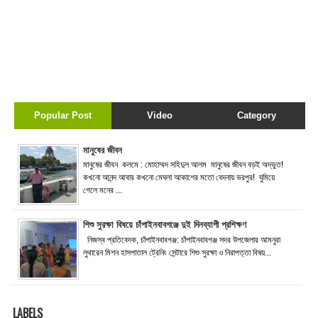
Popular Post
Video
Category
মানুষের জীবন
মানুষের জীবন কলমে : মোহাম্মদ সহিদুল আলম মানুষের জীবন বড়ই অদ্ভুত!
কখনো আনন্দ আবার কখনো মেঘলা আকাশের মতো বেদনায় ভরপুর! ঘুমিয়ে
গেলে মনের ...
শিশু সুরক্ষা বিষয়ে চাঁপাইনবাবগঞ্জে দুই দিনব্যাপী প্রশিক্ষণ
নিজস্ব প্রতিবেদক, চাঁপাইনবাবগঞ্জ: চাঁপাইনবাবগঞ্জ সদর উপজেলার আমনুরা
লুথারেন মিশন হাসপাতাল ট্রেনিং সেন্টারে শিশু সুরক্ষা ও নিরাপত্তা বিষয়...
LABELS