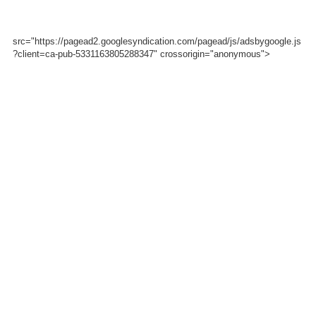
src="https://pagead2.googlesyndication.com/pagead/js/adsbygoogle.js
?client=ca-pub-5331163805288347" crossorigin="anonymous">