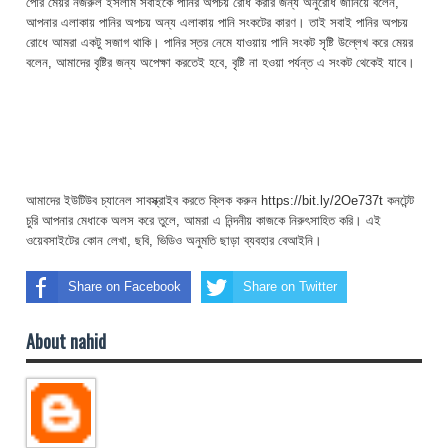
পৌর মেয়র নজরুল ইসলাম সবাইকে পানির অপচয় রোধ করার জন্য অনুরোধ জানিয়ে বলেন,
আপনার এলাকায় পানির অপচয় অন্য এলাকায় পানি সংকটের কারণ। তাই সবাই পানির অপচয়
রোধে আমরা একটু সজাগ থাকি। পানির স্তর নেমে যাওয়ায় পানি সংকট সৃষ্টি উল্লেখ করে মেয়র
বলেন, আমাদের বৃষ্টির জন্য অপেক্ষা করতেই হবে, বৃষ্টি না হওয়া পর্যন্ত এ সংকট থেকেই যাবে।
আমাদের ইউটিউব চ্যানেল সাবস্ক্রাইব করতে ক্লিক করুন https://bit.ly/2Oe737t কনটেন্ট
চুরি আপনার মেধাকে অলস করে তুলে, আমরা এ নিন্দনীয় কাজকে নিরুৎসাহিত করি। এই
ওয়েবসাইটের কোন লেখা, ছবি, ভিডিও অনুমতি ছাড়া ব্যবহার বেআইনি।
Share on Facebook
Share on Twitter
About nahid