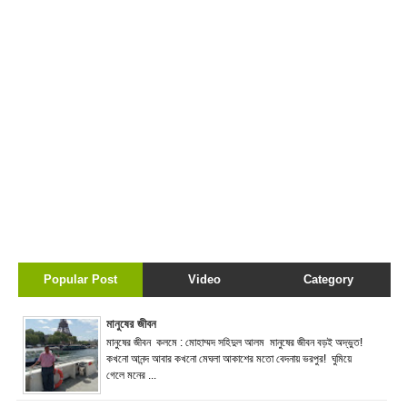
Popular Post
Video
Category
মানুষের জীবন
মানুষের জীবন কলমে : মোহাম্মদ সহিদুল আলম মানুষের জীবন বড়ই অদ্ভুত!
কখনো আনন্দ আবার কখনো মেঘলা আকাশের মতো বেদনায় ভরপুর! ঘুমিয়ে
গেলে মনের ...