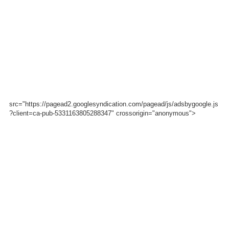
src="https://pagead2.googlesyndication.com/pagead/js/adsbygoogle.js
?client=ca-pub-5331163805288347" crossorigin="anonymous">