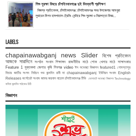
শিশু সুরক্ষা বিষয়ে চাঁপাইনবাবগঞ্জে দুই দিনব্যাপী প্রশিক্ষণ
নিজস্ব প্রতিবেদক, চাঁপাইনবাবগঞ্জ: চাঁপাইনবাবগঞ্জ সদর উপজেলার আমনুরা
লুথারেন মিশন হাসপাতাল ট্রেনিং সেন্টারে শিশু সুরক্ষা ও নিরাপত্তা বিষয়...
LABELS
chapainawabganj news
Slider
বিশেষ প্রতিবেদন
আজকে সারাদিনে
সংগঠন সংবাদ
শিক্ষাঙ্গন
রাজনীতির মাঠে
শোক
খেলার মাঠে
সাক্ষাৎকার
Feature 1
মুক্তকথা
জেলার কৃষি
শিবগঞ্জ
video
ঈদ শুভেচ্ছা বিজ্ঞাপন
featured1
গোমস্তাপুর
ফিচার
জাতীয় সংসদ নির্বাচন
শুভ জন্মদিন রানী মা
chapainawabganj
ইউনিয়ন সংবাদ
English
Releases
কর্পোরেট সংবাদ
জাফর জয়নাল
নাচোল
চাঁপাইনবাবগঞ্জ টিভি
ভোলাহাট
শুভেচ্ছা বিজ্ঞাপন
Technology
কবিতা
জন্মদিন
পাঠকের চিঠি
বিজ্ঞাপন