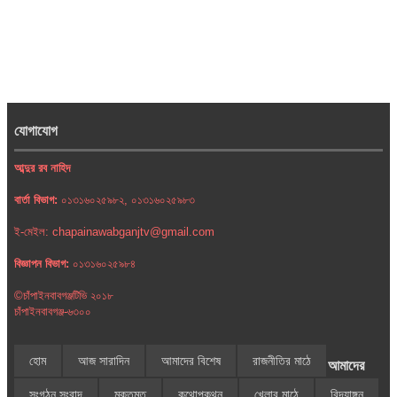
যোগাযোগ
আব্দুর রব নাহিদ
বার্তা বিভাগ:
০১৩১৬০২৫৯৮২, ০১৩১৬০২৫৯৮৩
ই-মেইল: chapainawabganjtv@gmail.com
বিজ্ঞাপন বিভাগ:
০১৩১৬০২৫৯৮৪
©চাঁপাইনবাবগঞ্জটিভি ২০১৮
চাঁপাইনবাবগঞ্জ-৬৩০০
হোম
আজ সারাদিন
আমাদের বিশেষ
রাজনীতির মাঠে
আমাদের
সংগঠন সংবাদ
মুক্তমত
কথোপকথন
খেলার মাঠে
বিদ্যাঙ্গন