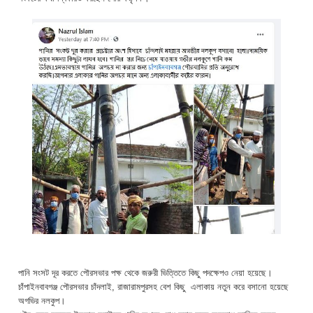
পানি সংসট দূর করতে পৌরসভার পক্ষ থেকে জরুরী ভিত্তিতে কিছু পদক্ষেপও নেয়া হয়েছে।
চাঁপাইনবাবগঞ্জ পৌরসভার চাঁদলাই, রাজারামপুরসহ বেশ কিছু এলাকায় নতুন করে বসানো হয়েছে
অগভির নলকুপ।