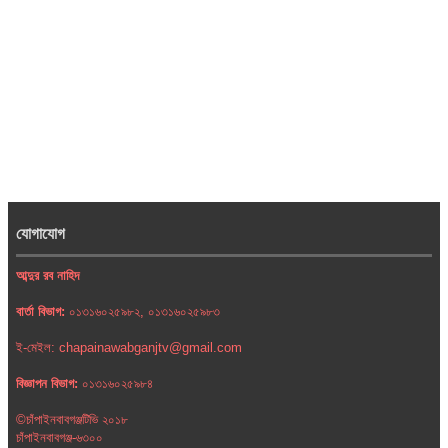
যোগাযোগ
আব্দুর রব নাহিদ
বার্তা বিভাগ:
০১৩১৬০২৫৯৮২, ০১৩১৬০২৫৯৮৩
ই-মেইল: chapainawabganjtv@gmail.com
বিজ্ঞাপন বিভাগ:
০১৩১৬০২৫৯৮৪
©চাঁপাইনবাবগঞ্জটিভি ২০১৮
চাঁপাইনবাবগঞ্জ-৬৩০০