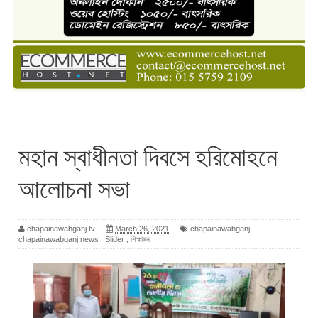
মহান স্বাধীনতা দিবসে হরিমোহনে
আলোচনা সভা
chapainawabganj tv
March 26, 2021
chapainawabganj
,
chapainawabganj news
,
Slider
,
শিক্ষাঙ্গন