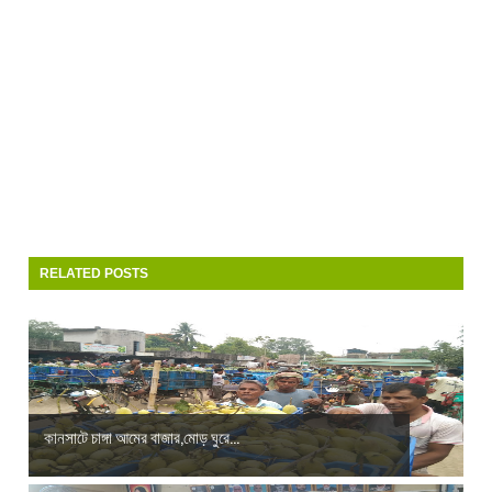
RELATED POSTS
কানসাটে চাঙ্গা আমের বাজার,মোড় ঘুরে...