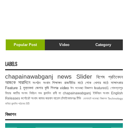
Popular Post
Video
Category
LABELS
chapainawabganj news
Slider
বিশেষ প্রতিবেদন
আজকে সারাদিনে
সংগঠন সংবাদ
শিক্ষাঙ্গন
রাজনীতির মাঠে
শোক
খেলার মাঠে
সাক্ষাৎকার
Feature 1
মুক্তকথা
জেলার কৃষি
শিবগঞ্জ
video
ঈদ শুভেচ্ছা বিজ্ঞাপন
featured1
গোমস্তাপুর
ফিচার
জাতীয় সংসদ নির্বাচন
শুভ জন্মদিন রানী মা
chapainawabganj
ইউনিয়ন সংবাদ
English
Releases
কর্পোরেট সংবাদ
জাফর জয়নাল
নাচোল
চাঁপাইনবাবগঞ্জ টিভি
ভোলাহাট
শুভেচ্ছা বিজ্ঞাপন
Technology
কবিতা
জন্মদিন
পাঠকের চিঠি
বিজ্ঞাপন