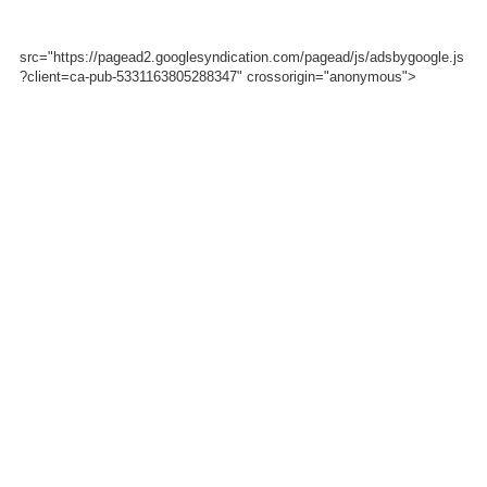
src="https://pagead2.googlesyndication.com/pagead/js/adsbygoogle.js
?client=ca-pub-5331163805288347" crossorigin="anonymous">