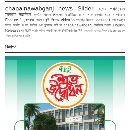
chapainawabganj news
Slider
বিশেষ প্রতিবেদন
আজকে সারাদিনে
সংগঠন সংবাদ
শিক্ষাঙ্গন
রাজনীতির মাঠে
শোক
খেলার মাঠে
সাক্ষাৎকার
Feature 1
মুক্তকথা
জেলার কৃষি
শিবগঞ্জ
video
ঈদ শুভেচ্ছা বিজ্ঞাপন
featured1
গোমস্তাপুর
ফিচার
জাতীয় সংসদ নির্বাচন
শুভ জন্মদিন রানী মা
chapainawabganj
ইউনিয়ন সংবাদ
English
Releases
কর্পোরেট সংবাদ
জাফর জয়নাল
নাচোল
চাঁপাইনবাবগঞ্জ টিভি
ভোলাহাট
শুভেচ্ছা বিজ্ঞাপন
Technology
কবিতা
জন্মদিন
পাঠকের চিঠি
বিজ্ঞাপন