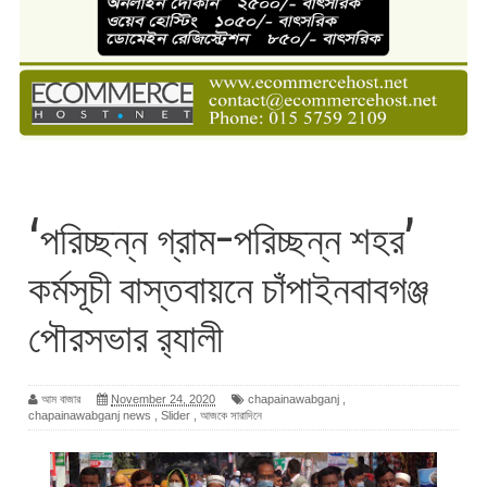
‘পরিচ্ছন্ন গ্রাম-পরিচ্ছন্ন শহর’
কর্মসূচী বাস্তবায়নে চাঁপাইনবাবগঞ্জ
পৌরসভার র‌্যালী
আম বাজার
November 24, 2020
chapainawabganj
,
chapainawabganj news
,
Slider
,
আজকে সারাদিনে