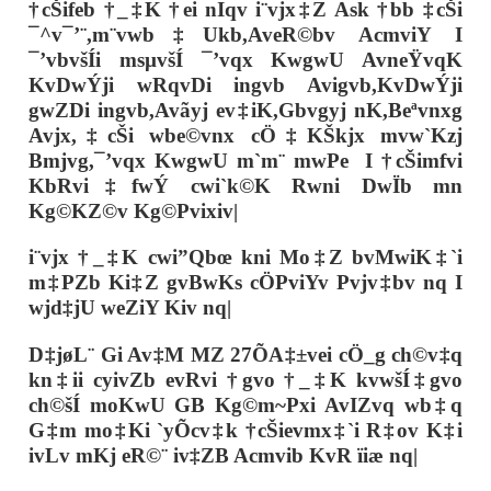
†cŠifeb †_‡K †ei nIqv i¨vjx‡Z Ask †bb ‡cŠi
¯^v¯’¨,m¨vwb‡Ukb,AveR©bv AcmviY I
¯’vbvšÍi msµvšÍ ¯’vqx KwgwU AvneŸvqK
KvDwÝji wRqvDi ingvb Avigvb,KvDwÝji
gwZDi ingvb,Avãyj ev‡iK,Gbvgyj nK,Beªvnxg
Avjx,‡cŠi wbe©vnx cÖ‡KŠkjx mvw`Kzj
Bmjvg,¯’vqx KwgwU m`m¨ mwPe I †cŠimfvi
KbRvi‡fwÝ cwi`k©K Rwni DwÏb mn
Kg©KZ©v Kg©Pvixiv|
i¨vjx †_‡K cwi”Qbœ kni Mo‡Z bvMwiK‡`i
m‡PZb Ki‡Z gvBwKs cÖPviYv Pvjv‡bv nq I
wjd‡jU weZiY Kiv nq|
D‡jøL¨ Gi Av‡M MZ 27ÕA‡±vei cÖ_g ch©v‡q
kn‡ii cyivZb evRvi †gvo †_‡K kvwšÍ‡gvo
ch©šÍ moKwU GB Kg©m~Pxi AvIZvq wb‡q
G‡m mo‡Ki `yÕcv‡k †cŠievmx‡`i R‡ov K‡i
ivLv mKj eR©¨ iv‡ZB Acmvib KvR ïiæ nq|