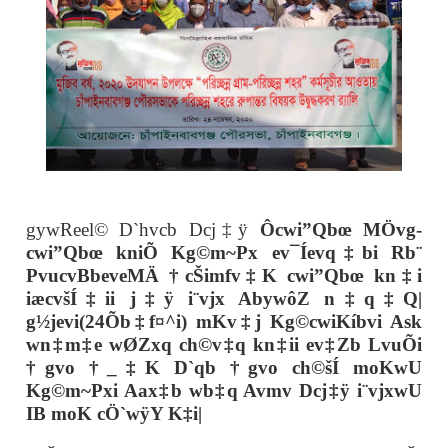
gywReel© D`hvcb Dcj‡ÿ
Ôcwi”Qbœ MÖvg-
cwi”Qbœ kniÕ Kg©m~Px ev¯Íevq‡bi Rb¨
PvucvBbeveMÄ †cŠimfv‡K cwi”Qbœ kn‡i
iæcvšÍ‡ii j‡ÿ i¨vjx AbywôZ n‡q‡Q|
g½jevi(24Õb‡f¤^i) mKv‡j Kg©cwiKíbvi Ask
wn‡m‡e wØZxq ch©v‡q kn‡ii ev‡Zb LvuÕi
†gvo †_‡K D`qb †gvo ch©šÍ moKwU
Kg©m~Pxi Aax‡b wb‡q Avmv Dcj‡ÿ i¨vjxwU
IB moK cÖ`wÿY K‡i|