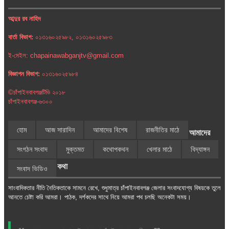
আব্দুর রব নাহিদ
বার্তা বিভাগ:
০১৩১৬০২৫৯৮২, ০১৩১৬০২৫৯৮৩
ই-মেইল: chapainawabganjtv@gmail.com
বিজ্ঞাপন বিভাগ:
০১৩১৬০২৫৯৮৪
©চাঁপাইনবাবগঞ্জটিভি ২০১৮
চাঁপাইনবাবগঞ্জ-৬৩০০
হোম
আজ সারাদিন
আমাদের বিশেষ
রাজনীতির মাঠে
আমাদের
সংগঠন সংবাদ
মুক্তমত
কথোপকথন
খেলার মাঠে
বিদ্যাঙ্গন
কথা
সংবাদ ভিডিও
সাংবাদিকতার নীতি নৈতিকতাকে সামনে রেখে, শুধুমাত্র চাঁপাইনবাবগঞ্জ জেলার সংবাদযোগ্য বিষয়কে তুলে
আনতে চেষ্টা করি আমরা। পাঠক, দর্শকদের সাথে নিয়ে আমরা পথ চলছি অনেকটা সময়।