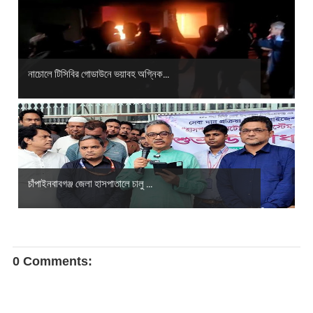
নাচোলে টিসিবির গোডাউনে ভয়াবহ অগ্নিক...
চাঁপাইনবাবগঞ্জ জেলা হাসপাতালে চালু ...
0 Comments: