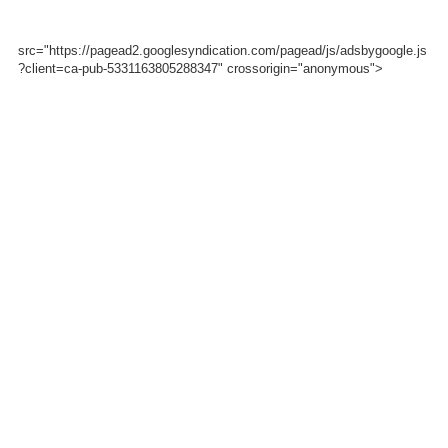
src="https://pagead2.googlesyndication.com/pagead/js/adsbygoogle.js
?client=ca-pub-5331163805288347" crossorigin="anonymous">