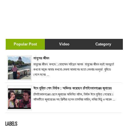
Popular Post
Video
Category
মানুষের জীবন
মানুষের জীবন কলমে : মোহাম্মদ সহিদুল আলম মানুষের জীবন বড়ই অদ্ভুত!
কখনো আনন্দ আবার কখনো মেঘলা আকাশের মতো বেদনায় ভরপুর! ঘুমিয়ে
গেলে মনের ...
ঈদে মুক্তি পেল নির্বাক : অভিনয় করেছেন চাঁপাইনবাবগঞ্জের জুবায়ের
চাঁপাইনবাবগঞ্জের ছেলে জুবায়ের অভিনিত নাটক, নির্বাক ঈদে মুক্তি পেয়েছে।
নাটকটিতে জুবায়েরের সহ শিল্পীরা হলেন তাসনিয়া ফারিন, মনিরা মিঠু ও সায়েদ ...
LABELS