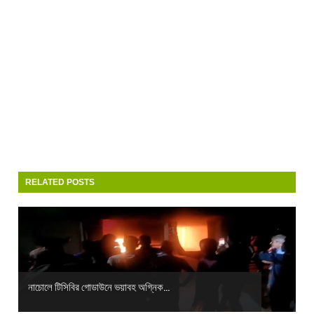
RELATED POSTS
নাচোলে টিসিবির গোডাউনে ভয়াবহ অগ্নিক...