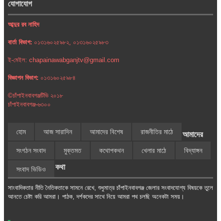
যোগাযোগ
আব্দুর রব নাহিদ
বার্তা বিভাগ:
০১৩১৬০২৫৯৮২, ০১৩১৬০২৫৯৮৩
ই-মেইল: chapainawabganjtv@gmail.com
বিজ্ঞাপন বিভাগ:
০১৩১৬০২৫৯৮৪
©চাঁপাইনবাবগঞ্জটিভি ২০১৮
চাঁপাইনবাবগঞ্জ-৬৩০০
হোম
আজ সারাদিন
আমাদের বিশেষ
রাজনীতির মাঠে
আমাদের
সংগঠন সংবাদ
মুক্তমত
কথোপকথন
খেলার মাঠে
বিদ্যাঙ্গন
কথা
সংবাদ ভিডিও
সাংবাদিকতার নীতি নৈতিকতাকে সামনে রেখে, শুধুমাত্র চাঁপাইনবাবগঞ্জ জেলার সংবাদযোগ্য বিষয়কে তুলে
আনতে চেষ্টা করি আমরা। পাঠক, দর্শকদের সাথে নিয়ে আমরা পথ চলছি অনেকটা সময়।