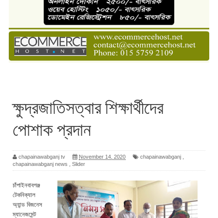
ক্ষুদ্রজাতিসত্বার শিক্ষার্থীদের
পোশাক প্রদান
chapainawabganj tv
November 14, 2020
chapainawabganj
,
chapainawabganj news
,
Slider
চাঁপাইনবাবগঞ্জ
টেকনিক্যাল
অ্যান্ড বিজনেস
ম্যানেজমেন্ট