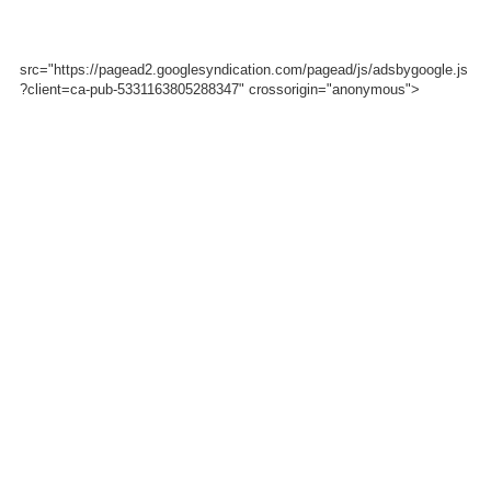
src="https://pagead2.googlesyndication.com/pagead/js/adsbygoogle.js
?client=ca-pub-5331163805288347" crossorigin="anonymous">