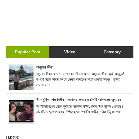
Popular Post
Video
Category
মানুষের জীবন
মানুষের জীবন কলমে : মোহাম্মদ সহিদুল আলম মানুষের জীবন বড়ই অদ্ভুত!
কখনো আনন্দ আবার কখনো মেঘলা আকাশের মতো বেদনায় ভরপুর! ঘুমিয়ে
গেলে মনের ...
ঈদে মুক্তি পেল নির্বাক : অভিনয় করেছেন চাঁপাইনবাবগঞ্জের জুবায়ের
চাঁপাইনবাবগঞ্জের ছেলে জুবায়ের অভিনিত নাটক, নির্বাক ঈদে মুক্তি পেয়েছে।
নাটকটিতে জুবায়েরের সহ শিল্পীরা হলেন তাসনিয়া ফারিন, মনিরা মিঠু ও সায়েদ ...
LABELS