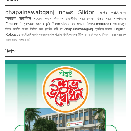
chapainawabganj news
Slider
বিশেষ প্রতিবেদন
আজকে সারাদিনে
সংগঠন সংবাদ
শিক্ষাঙ্গন
রাজনীতির মাঠে
শোক
খেলার মাঠে
সাক্ষাৎকার
Feature 1
মুক্তকথা
জেলার কৃষি
শিবগঞ্জ
video
ঈদ শুভেচ্ছা বিজ্ঞাপন
featured1
গোমস্তাপুর
ফিচার
জাতীয় সংসদ নির্বাচন
শুভ জন্মদিন রানী মা
chapainawabganj
ইউনিয়ন সংবাদ
English
Releases
কর্পোরেট সংবাদ
জাফর জয়নাল
নাচোল
চাঁপাইনবাবগঞ্জ টিভি
ভোলাহাট
শুভেচ্ছা বিজ্ঞাপন
Technology
কবিতা
জন্মদিন
পাঠকের চিঠি
বিজ্ঞাপন