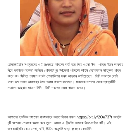
রোনাভাইরাস সংক্রমনের এই দুঃসময়ে আনন্দের বার্তা বয়ে নিয়ে এলো ঈদ। পবিত্র ঈদুল আযহার
দিনে সবাইকে শুভেচ্ছা জানিয়ে গোমস্তাপুর উপজেলা পরিষদের ভাইস চেয়ারম্যান মাহফুজা খাতুন
কাধে কাধ মিলিয়ে চলমান সংকট মোকাবিলার জন্য আহবান জানিয়েছেন। তিনি সকলকে ধৈর্য্য
ধারন করে মহান আল্লাহর উপর ভরসা রাখতে বলেছেন। সকলকে সচেতন থেকে স্বাস্থ্যবিধি
মানারও আহবান জানান তিনি। তিনি সকলের মঙ্গল কামনা করেন।
আমাদের ইউটিউব চ্যালেন সাবস্কাইব করতে ক্লিক করুন https://bit.ly/2Oe737t কনটেন্ট
চুরি আপনার মেধাকে অলস করে তুলে, আমরা এ নিন্দনীয় কাজকে নিরুৎসাহিত করি। এই
ওয়েবসাইটের কোন লেখা, ছবি, ভিডিও অনুমতি ছাড়া ব্যবহার বেআইনি।