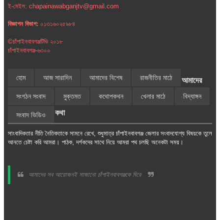
ই-মেইল: chapainawabganjtv@gmail.com
বিজ্ঞাপন বিভাগ:
০১৩১৬০২৫৯৮৪
©চাঁপাইনবাবগঞ্জটিভি ২০১৮
চাঁপাইনবাবগঞ্জ-৬৩০০
হোম
আজ সারাদিন
আমাদের বিশেষ
রাজনীতির মাঠে
আমাদের
সংগঠন সংবাদ
মুক্তমত
কথোপকথন
খেলার মাঠে
বিদ্যাঙ্গন
কথা
সংবাদ ভিডিও
সাংবাদিকতার নীতি নৈতিকতাকে সামনে রেখে, শুধুমাত্র চাঁপাইনবাবগঞ্জ জেলার সংবাদযোগ্য বিষয়কে তুলে
আনতে চেষ্টা করি আমরা। পাঠক, দর্শকদের সাথে নিয়ে আমরা পথ চলছি অনেকটা সময়।
আমাদের সব আয়োজনই সাজানো চাঁপাইনবাবগঞ্জকে ঘিরে