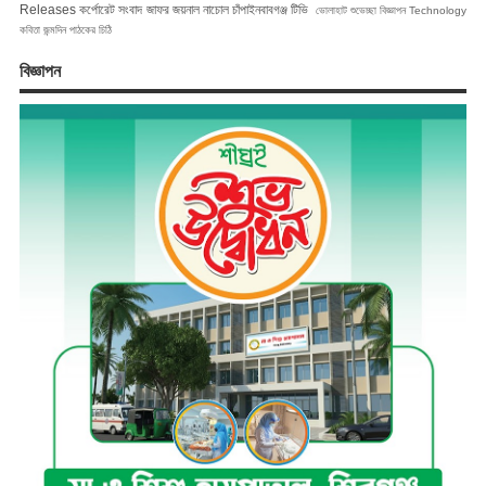
Releases
কর্পোরেট সংবাদ
জাফর জয়নাল
নাচোল
চাঁপাইনবাবগঞ্জ টিভি
ভোলাহাট
শুভেচ্ছা বিজ্ঞাপন
Technology
কবিতা
জন্মদিন
পাঠকের চিঠি
বিজ্ঞাপন