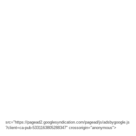
src="https://pagead2.googlesyndication.com/pagead/js/adsbygoogle.js
?client=ca-pub-5331163805288347" crossorigin="anonymous">