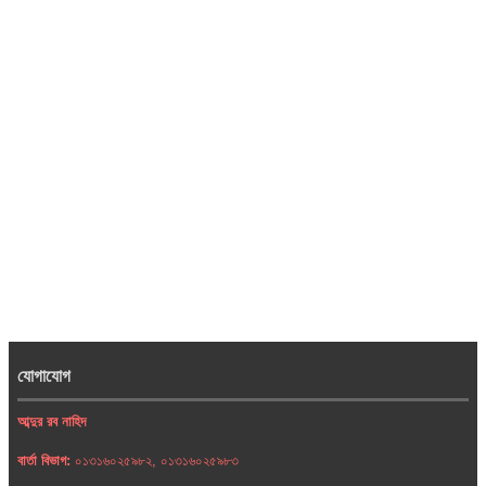
যোগাযোগ
আব্দুর রব নাহিদ
বার্তা বিভাগ:
০১৩১৬০২৫৯৮২, ০১৩১৬০২৫৯৮৩