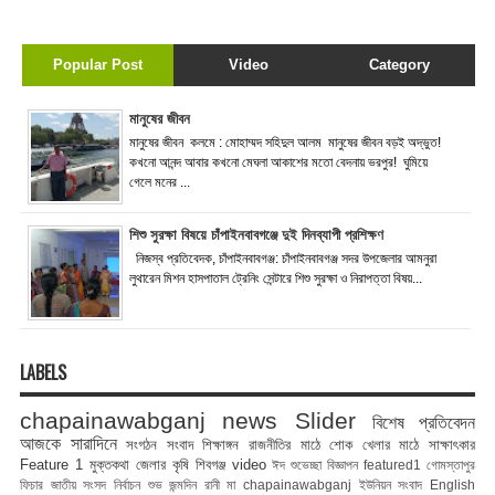
Popular Post
Video
Category
মানুষের জীবন
মানুষের জীবন কলমে : মোহাম্মদ সহিদুল আলম মানুষের জীবন বড়ই অদ্ভুত!
কখনো আনন্দ আবার কখনো মেঘলা আকাশের মতো বেদনায় ভরপুর! ঘুমিয়ে
গেলে মনের ...
শিশু সুরক্ষা বিষয়ে চাঁপাইনবাবগঞ্জে দুই দিনব্যাপী প্রশিক্ষণ
নিজস্ব প্রতিবেদক, চাঁপাইনবাবগঞ্জ: চাঁপাইনবাবগঞ্জ সদর উপজেলার আমনুরা
লুথারেন মিশন হাসপাতাল ট্রেনিং সেন্টারে শিশু সুরক্ষা ও নিরাপত্তা বিষয়...
LABELS
chapainawabganj news
Slider
বিশেষ প্রতিবেদন
আজকে সারাদিনে
সংগঠন সংবাদ
শিক্ষাঙ্গন
রাজনীতির মাঠে
শোক
খেলার মাঠে
সাক্ষাৎকার
Feature 1
মুক্তকথা
জেলার কৃষি
শিবগঞ্জ
video
ঈদ শুভেচ্ছা বিজ্ঞাপন
featured1
গোমস্তাপুর
ফিচার
জাতীয় সংসদ নির্বাচন
শুভ জন্মদিন রানী মা
chapainawabganj
ইউনিয়ন সংবাদ
English