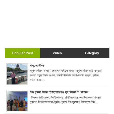
Popular Post
Video
Category
মানুষের জীবন
মানুষের জীবন কলমে : মোহাম্মদ সহিদুল আলম মানুষের জীবন বড়ই অদ্ভুত!
কখনো আনন্দ আবার কখনো মেঘলা আকাশের মতো বেদনায় ভরপুর! ঘুমিয়ে
গেলে মনের ...
শিশু সুরক্ষা বিষয়ে চাঁপাইনবাবগঞ্জে দুই দিনব্যাপী প্রশিক্ষণ
নিজস্ব প্রতিবেদক, চাঁপাইনবাবগঞ্জ: চাঁপাইনবাবগঞ্জ সদর উপজেলার আমনুরা
লুথারেন মিশন হাসপাতাল ট্রেনিং সেন্টারে শিশু সুরক্ষা ও নিরাপত্তা বিষয়...