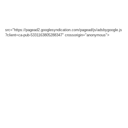
src="https://pagead2.googlesyndication.com/pagead/js/adsbygoogle.js
?client=ca-pub-5331163805288347" crossorigin="anonymous">