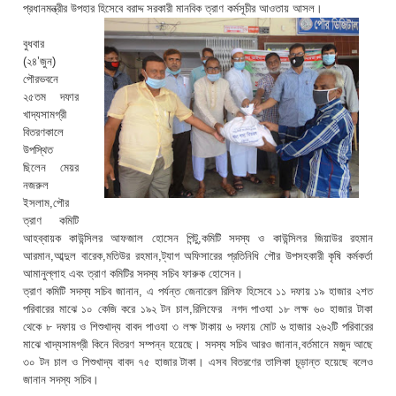
প্রধানমন্ত্রীর উপহার হিসেবে বরাদ্দ সরকারী মানবিক ত্রাণ কর্মসূচীর আওতায় আসল।
বুধবার
(২৪’জুন)
পৌরভবনে
২৫তম দফার
খাদ্যসামগ্রী
বিতরণকালে
উপস্থিত
ছিলেন মেয়র
নজরুল
ইসলাম,পৌর
ত্রাণ কমিটি
আহব্বায়ক কাউন্সিলর আফজাল হোসেন পিন্টু,কমিটি সদস্য ও কাউন্সিলর জিয়াউর রহমান
আরমান,আব্দুল বারেক,মতিউর রহমান,ট্যাগ অফিসারের প্রতিনিধি পৌর উপসহকারী কৃষি কর্মকর্তা
আমানুল্লাহ এবং ত্রাণ কমিটির সদস্য সচিব ফারুক হোসেন।
ত্রাণ কমিটি সদস্য সচিব জানান, এ পর্যন্ত জেনারেল রিলিফ হিসেবে ১১ দফায় ১৯ হাজার ২শত
পরিবারের মাঝে ১০ কেজি করে ১৯২ টন চাল,রিলিফের নগদ পাওযা ১৮ লক্ষ ৬০ হাজার টাকা
থেকে ৮ দফায় ও শিশুখাদ্য বাবদ পাওযা ৩ লক্ষ টাকায় ৬ দফায় মোট ৬ হাজার ২৬২টি পরিবারের
মাঝে খাদ্যসামগ্রী কিনে বিতরণ সম্পন্ন হয়েছে। সদস্য সচিব আরও জানান,বর্তমানে মজুদ আছে
৩০ টন চাল ও শিশুখাদ্য বাবদ ৭৫ হাজার টাকা। এসব বিতরণের তালিকা চূড়ান্ত হয়েছে বলেও
জানান সদস্য সচিব।