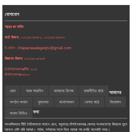
যোগাযোগ
আব্দুর রব নাহিদ
বার্তা বিভাগ:
০১৩১৬০২৫৯৮২, ০১৩১৬০২৫৯৮৩
ই-মেইল: chapainawabganjtv@gmail.com
বিজ্ঞাপন বিভাগ:
০১৩১৬০২৫৯৮৪
©চাঁপাইনবাবগঞ্জটিভি ২০১৮
চাঁপাইনবাবগঞ্জ-৬৩০০
হোম
আজ সারাদিন
আমাদের বিশেষ
রাজনীতির মাঠে
আমাদের
সংগঠন সংবাদ
মুক্তমত
কথোপকথন
খেলার মাঠে
বিদ্যাঙ্গন
কথা
সংবাদ ভিডিও
সাংবাদিকতার নীতি নৈতিকতাকে সামনে রেখে, শুধুমাত্র চাঁপাইনবাবগঞ্জ জেলার সংবাদযোগ্য বিষয়কে তুলে
আনতে চেষ্টা করি আমরা। পাঠক, দর্শকদের সাথে নিয়ে আমরা পথ চলছি অনেকটা সময়।