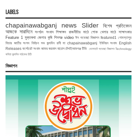
LABELS
chapainawabganj news
Slider
বিশেষ প্রতিবেদন
আজকে সারাদিনে
সংগঠন সংবাদ
শিক্ষাঙ্গন
রাজনীতির মাঠে
শোক
খেলার মাঠে
সাক্ষাৎকার
Feature 1
মুক্তকথা
জেলার কৃষি
শিবগঞ্জ
video
ঈদ শুভেচ্ছা বিজ্ঞাপন
featured1
গোমস্তাপুর
ফিচার
জাতীয় সংসদ নির্বাচন
শুভ জন্মদিন রানী মা
chapainawabganj
ইউনিয়ন সংবাদ
English
Releases
কর্পোরেট সংবাদ
জাফর জয়নাল
নাচোল
চাঁপাইনবাবগঞ্জ টিভি
ভোলাহাট
শুভেচ্ছা বিজ্ঞাপন
Technology
কবিতা
জন্মদিন
পাঠকের চিঠি
বিজ্ঞাপন