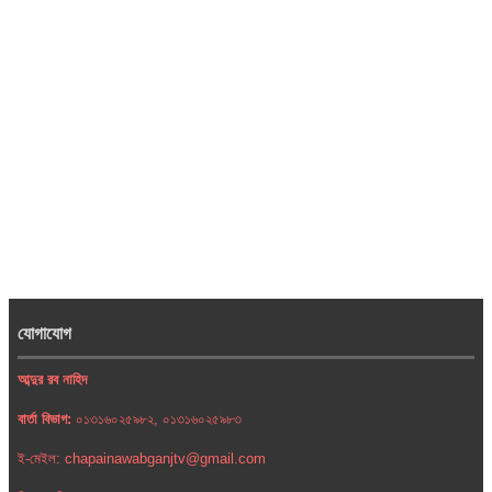
যোগাযোগ
আব্দুর রব নাহিদ
বার্তা বিভাগ:
০১৩১৬০২৫৯৮২, ০১৩১৬০২৫৯৮৩
ই-মেইল: chapainawabganjtv@gmail.com