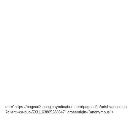
src="https://pagead2.googlesyndication.com/pagead/js/adsbygoogle.js
?client=ca-pub-5331163805288347" crossorigin="anonymous">