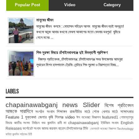
Popular Post
Video
Category
মানুষের জীবন
মানুষের জীবন কলমে : মোহাম্মদ সহিদুল আলম মানুষের জীবন বড়ই অদ্ভুত!
কখনো আনন্দ আবার কখনো মেঘলা আকাশের মতো বেদনায় ভরপুর! ঘুমিয়ে
গেলে মনের ...
শিশু সুরক্ষা বিষয়ে চাঁপাইনবাবগঞ্জে দুই দিনব্যাপী প্রশিক্ষণ
নিজস্ব প্রতিবেদক, চাঁপাইনবাবগঞ্জ: চাঁপাইনবাবগঞ্জ সদর উপজেলার আমনুরা
লুথারেন মিশন হাসপাতাল ট্রেনিং সেন্টারে শিশু সুরক্ষা ও নিরাপত্তা বিষয়...
LABELS
chapainawabganj news
Slider
বিশেষ প্রতিবেদন
আজকে সারাদিনে
সংগঠন সংবাদ
শিক্ষাঙ্গন
রাজনীতির মাঠে
শোক
খেলার মাঠে
সাক্ষাৎকার
Feature 1
মুক্তকথা
জেলার কৃষি
শিবগঞ্জ
video
ঈদ শুভেচ্ছা বিজ্ঞাপন
featured1
গোমস্তাপুর
ফিচার
জাতীয় সংসদ নির্বাচন
শুভ জন্মদিন রানী মা
chapainawabganj
ইউনিয়ন সংবাদ
English
Releases
কর্পোরেট সংবাদ
জাফর জয়নাল
নাচোল
চাঁপাইনবাবগঞ্জ টিভি
ভোলাহাট
শুভেচ্ছা বিজ্ঞাপন
Technology
কবিতা
জন্মদিন
পাঠকের চিঠি