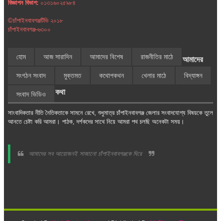
বিজ্ঞাপন বিভাগ:
০১৩১৬০২৫৯৮৪
©চাঁপাইনবাবগঞ্জটিভি ২০১৮
চাঁপাইনবাবগঞ্জ-৬৩০০
হোম
আজ সারাদিন
আমাদের বিশেষ
রাজনীতির মাঠে
আমাদের
সংগঠন সংবাদ
মুক্তমত
কথোপকথন
খেলার মাঠে
বিদ্যাঙ্গন
কথা
সংবাদ ভিডিও
সাংবাদিকতার নীতি নৈতিকতাকে সামনে রেখে, শুধুমাত্র চাঁপাইনবাবগঞ্জ জেলার সংবাদযোগ্য বিষয়কে তুলে
আনতে চেষ্টা করি আমরা। পাঠক, দর্শকদের সাথে নিয়ে আমরা পথ চলছি অনেকটা সময়।
আমাদের সব আয়োজনই সাজানো চাঁপাইনবাবগঞ্জকে ঘিরে