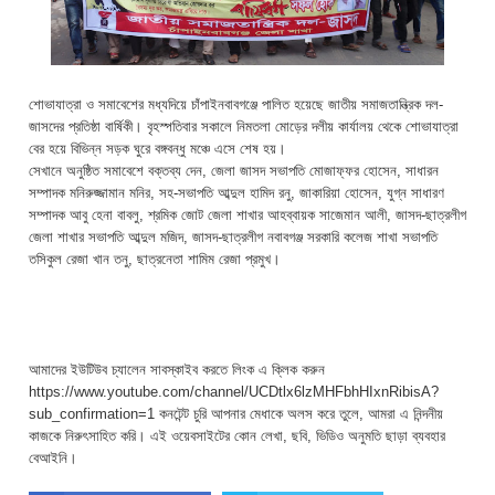
শোভাযাত্রা ও সমাবেশের মধ্যদিয়ে চাঁপাইনবাবগঞ্জে পালিত হয়েছে জাতীয় সমাজতান্ত্রিক দল-
জাসদের প্রতিষ্ঠা বার্ষিকী। বৃহস্পতিবার সকালে নিমতলা মোড়ের দলীয় কার্যালয় থেকে শোভাযাত্রা
বের হয়ে বিভিন্ন সড়ক ঘুরে বঙ্গবন্ধু মঞ্চে এসে শেষ হয়।
সেখানে অনুষ্ঠিত সমাবেশে বক্তব্য দেন, জেলা জাসদ সভাপতি মোজাফ্ফর হোসেন, সাধারন
সম্পাদক মনিরুজ্জামান মনির, সহ-সভাপতি আব্দুল হামিদ রনু, জাকারিয়া হোসেন, যুগ্ন সাধারণ
সম্পাদক আবু হেনা বাবলু, শ্রমিক জোট জেলা শাখার আহব্বায়ক সাজেমান আলী, জাসদ-ছাত্রলীগ
জেলা শাখার সভাপতি আব্দুল মজিদ, জাসদ-ছাত্রলীগ নবাবগঞ্জ সরকারি কলেজ শাখা সভাপতি
তসিকুল রেজা খান তনু, ছাত্রনেতা শামিম রেজা প্রমুখ।
আমাদের ইউটিউব চ্যালেন সাবস্কাইব করতে লিংক এ ক্লিক করুন
https://www.youtube.com/channel/UCDtlx6lzMHFbhHIxnRibisA?
sub_confirmation=1 কনটেন্ট চুরি আপনার মেধাকে অলস করে তুলে, আমরা এ নিন্দনীয়
কাজকে নিরুৎসাহিত করি। এই ওয়েবসাইটের কোন লেখা, ছবি, ভিডিও অনুমতি ছাড়া ব্যবহার
বেআইনি।