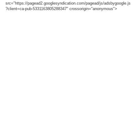
src="https://pagead2.googlesyndication.com/pagead/js/adsbygoogle.js
?client=ca-pub-5331163805288347" crossorigin="anonymous">