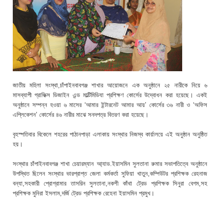
জাতীয় মহিলা সংস্থা,চাঁপাইনবাবগঞ্জ শাখার আয়োজনে এক অনুষ্ঠানে ২৫ নারীকে নিয়ে ৬
মাসব্যাপী গ্রাফিক্স ডিজাইন এন্ড মাল্টিমিডিযা প্রশিক্ষণ কোর্সের উদ্বোধন করা হয়েছে। একই
অনুষ্ঠানে সম্পন্ন হওয়া ৬ মাসের ‘আমার ইন্টারনেট আমার আয়’ কোর্সের ৩৬ নারী ও ‘অফিস
এপ্লিকেশন’ কোর্সের ৪৬ নারীর মাঝে সনদপত্র বিতরণ করা হয়েছে।
বৃহস্পতিবার বিকেলে শহরের পাঠানপাড়া এলাকায় সংস্থার নিজস্ব কার্য়ালয়ে এই অনুষ্ঠান অনুষ্ঠিত
হয়।
সংস্থার চাঁপাইনবাবগঞ্জ শাখা চেয়ারম্যান আ্যাড.ইয়াসমিন সুলতানা রুমার সভাপতিত্বে অনুষ্ঠানে
উপস্থিত ছিলেন সংস্থার ভারপ্রাপ্ত জেলা কর্মকর্তা সুফিয়া খাতুন,কম্পিউটর প্রশিক্ষক রেহনাজ
বন্যা,সহকারী প্রোগ্রামার তাসরিন সুলতানা,নকশী কাঁথা ট্রেড প্রশিক্ষক সিনুরা বেগম,সহ
প্রশিক্ষক মুনিরা ইসলাম,দর্জি ট্রেড প্রশিক্ষক রেহেনা ইয়াসমিন প্রমুখ।