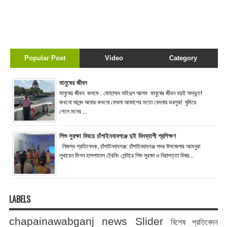
Popular Post
Video
Category
মানুষের জীবন
মানুষের জীবন কলমে : মোহাম্মদ সহিদুল আলম মানুষের জীবন বড়ই অদ্ভুত!
কখনো আনন্দ আবার কখনো মেঘলা আকাশের মতো বেদনায় ভরপুর! ঘুমিয়ে
গেলে মনের ...
শিশু সুরক্ষা বিষয়ে চাঁপাইনবাবগঞ্জে দুই দিনব্যাপী প্রশিক্ষণ
নিজস্ব প্রতিবেদক, চাঁপাইনবাবগঞ্জ: চাঁপাইনবাবগঞ্জ সদর উপজেলার আমনুরা
লুথারেন মিশন হাসপাতাল ট্রেনিং সেন্টারে শিশু সুরক্ষা ও নিরাপত্তা বিষয়...
LABELS
chapainawabganj news
Slider
বিশেষ প্রতিবেদন