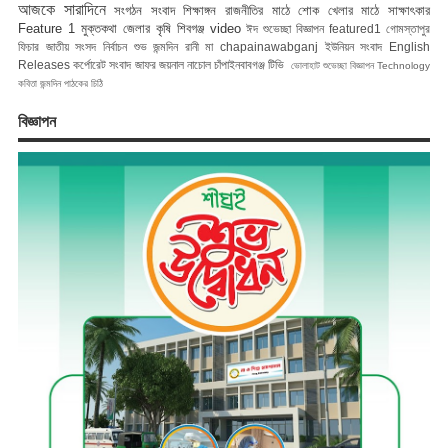
আজকে সারাদিনে
সংগঠন সংবাদ
শিক্ষাঙ্গন
রাজনীতির মাঠে
শোক
খেলার মাঠে
সাক্ষাৎকার
Feature 1
মুক্তকথা
জেলার কৃষি
শিবগঞ্জ
video
ঈদ শুভেচ্ছা বিজ্ঞাপন
featured1
গোমস্তাপুর
ফিচার
জাতীয় সংসদ নির্বাচন
শুভ জন্মদিন রানী মা
chapainawabganj
ইউনিয়ন সংবাদ
English
Releases
কর্পোরেট সংবাদ
জাফর জয়নাল
নাচোল
চাঁপাইনবাবগঞ্জ টিভি
ভোলাহাট
শুভেচ্ছা বিজ্ঞাপন
Technology
কবিতা
জন্মদিন
পাঠকের চিঠি
বিজ্ঞাপন