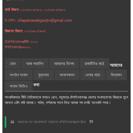
বার্তা বিভাগ:
০১৩১৬০২৫৯৮২, ০১৩১৬০২৫৯৮৩
ই-মেইল: chapainawabganjtv@gmail.com
বিজ্ঞাপন বিভাগ:
০১৩১৬০২৫৯৮৪
©চাঁপাইনবাবগঞ্জটিভি ২০১৮
চাঁপাইনবাবগঞ্জ-৬৩০০
হোম
আজ সারাদিন
আমাদের বিশেষ
রাজনীতির মাঠে
আমাদের
সংগঠন সংবাদ
মুক্তমত
কথোপকথন
খেলার মাঠে
বিদ্যাঙ্গন
কথা
সংবাদ ভিডিও
সাংবাদিকতার নীতি নৈতিকতাকে সামনে রেখে, শুধুমাত্র চাঁপাইনবাবগঞ্জ জেলার সংবাদযোগ্য বিষয়কে তুলে
আনতে চেষ্টা করি আমরা। পাঠক, দর্শকদের সাথে নিয়ে আমরা পথ চলছি অনেকটা সময়।
আমাদের সব আয়োজনই সাজানো চাঁপাইনবাবগঞ্জকে ঘিরে