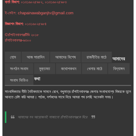
বার্তা বিভাগ:
০১৩১৬০২৫৯৮২, ০১৩১৬০২৫৯৮৩
ই-মেইল: chapainawabganjtv@gmail.com
বিজ্ঞাপন বিভাগ:
০১৩১৬০২৫৯৮৪
©চাঁপাইনবাবগঞ্জটিভি ২০১৮
চাঁপাইনবাবগঞ্জ-৬৩০০
হোম
আজ সারাদিন
আমাদের বিশেষ
রাজনীতির মাঠে
আমাদের
সংগঠন সংবাদ
মুক্তমত
কথোপকথন
খেলার মাঠে
বিদ্যাঙ্গন
কথা
সংবাদ ভিডিও
সাংবাদিকতার নীতি নৈতিকতাকে সামনে রেখে, শুধুমাত্র চাঁপাইনবাবগঞ্জ জেলার সংবাদযোগ্য বিষয়কে তুলে
আনতে চেষ্টা করি আমরা। পাঠক, দর্শকদের সাথে নিয়ে আমরা পথ চলছি অনেকটা সময়।
আমাদের সব আয়োজনই সাজানো চাঁপাইনবাবগঞ্জকে ঘিরে