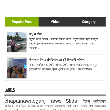
Popular Post
Video
Category
মানুষের জীবন
মানুষের জীবন কলমে : মোহাম্মদ সহিদুল আলম মানুষের জীবন বড়ই অদ্ভুত!
কখনো আনন্দ আবার কখনো মেঘলা আকাশের মতো বেদনায় ভরপুর! ঘুমিয়ে
গেলে মনের ...
শিশু সুরক্ষা বিষয়ে চাঁপাইনবাবগঞ্জে দুই দিনব্যাপী প্রশিক্ষণ
নিজস্ব প্রতিবেদক, চাঁপাইনবাবগঞ্জ: চাঁপাইনবাবগঞ্জ সদর উপজেলার আমনুরা
লুথারেন মিশন হাসপাতাল ট্রেনিং সেন্টারে শিশু সুরক্ষা ও নিরাপত্তা বিষয়...
LABELS
chapainawabganj news
Slider
বিশেষ প্রতিবেদন
আজকে সারাদিনে
সংগঠন সংবাদ
শিক্ষাঙ্গন
রাজনীতির মাঠে
শোক
খেলার মাঠে
সাক্ষাৎকার