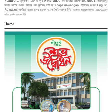
Feature 1
মুক্তকথা
জেলার কৃষি
শিবগঞ্জ
video
ঈদ শুভেচ্ছা বিজ্ঞাপন
featured1
গোমস্তাপুর
ফিচার
জাতীয় সংসদ নির্বাচন
শুভ জন্মদিন রানী মা
chapainawabganj
ইউনিয়ন সংবাদ
English
Releases
কর্পোরেট সংবাদ
জাফর জয়নাল
নাচোল
চাঁপাইনবাবগঞ্জ টিভি
ভোলাহাট
শুভেচ্ছা বিজ্ঞাপন
Technology
কবিতা
জন্মদিন
পাঠকের চিঠি
বিজ্ঞাপন