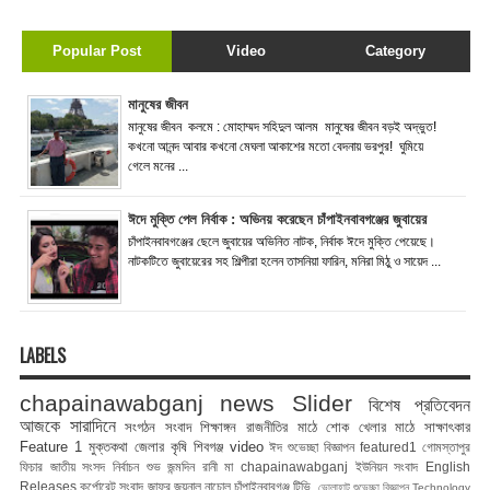
Popular Post
Video
Category
মানুষের জীবন
মানুষের জীবন কলমে : মোহাম্মদ সহিদুল আলম মানুষের জীবন বড়ই অদ্ভুত!
কখনো আনন্দ আবার কখনো মেঘলা আকাশের মতো বেদনায় ভরপুর! ঘুমিয়ে
গেলে মনের ...
ঈদে মুক্তি পেল নির্বাক : অভিনয় করেছেন চাঁপাইনবাবগঞ্জের জুবায়ের
চাঁপাইনবাবগঞ্জের ছেলে জুবায়ের অভিনিত নাটক, নির্বাক ঈদে মুক্তি পেয়েছে।
নাটকটিতে জুবায়েরের সহ শিল্পীরা হলেন তাসনিয়া ফারিন, মনিরা মিঠু ও সায়েদ ...
LABELS
chapainawabganj news
Slider
বিশেষ প্রতিবেদন
আজকে সারাদিনে
সংগঠন সংবাদ
শিক্ষাঙ্গন
রাজনীতির মাঠে
শোক
খেলার মাঠে
সাক্ষাৎকার
Feature 1
মুক্তকথা
জেলার কৃষি
শিবগঞ্জ
video
ঈদ শুভেচ্ছা বিজ্ঞাপন
featured1
গোমস্তাপুর
ফিচার
জাতীয় সংসদ নির্বাচন
শুভ জন্মদিন রানী মা
chapainawabganj
ইউনিয়ন সংবাদ
English
Releases
কর্পোরেট সংবাদ
জাফর জয়নাল
নাচোল
চাঁপাইনবাবগঞ্জ টিভি
ভোলাহাট
শুভেচ্ছা বিজ্ঞাপন
Technology