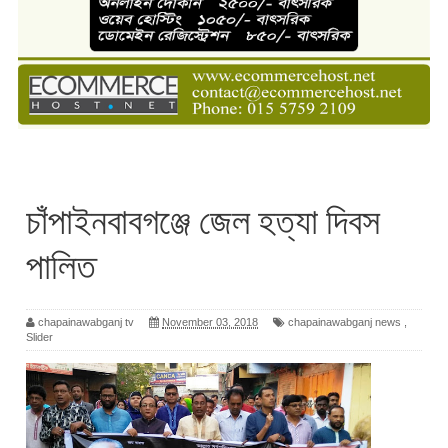
চাঁপাইনবাবগঞ্জে জেল হত্যা দিবস
পালিত
chapainawabganj tv
November 03, 2018
chapainawabganj news
,
Slider