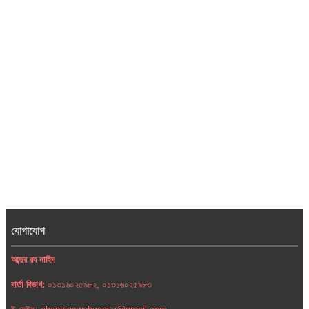
যোগাযোগ
আব্দুর রব নাহিদ
বার্তা বিভাগ:
০১৩১৬০২৫৯৮২, ০১৩১৬০২৫৯৮৩