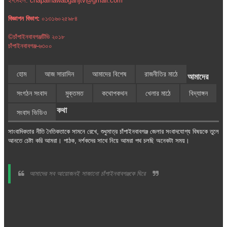
ই-মেইল: chapainawabganjtv@gmail.com
বিজ্ঞাপন বিভাগ:
০১৩১৬০২৫৯৮৪
©চাঁপাইনবাবগঞ্জটিভি ২০১৮
চাঁপাইনবাবগঞ্জ-৬৩০০
হোম
আজ সারাদিন
আমাদের বিশেষ
রাজনীতির মাঠে
আমাদের
সংগঠন সংবাদ
মুক্তমত
কথোপকথন
খেলার মাঠে
বিদ্যাঙ্গন
কথা
সংবাদ ভিডিও
সাংবাদিকতার নীতি নৈতিকতাকে সামনে রেখে, শুধুমাত্র চাঁপাইনবাবগঞ্জ জেলার সংবাদযোগ্য বিষয়কে তুলে
আনতে চেষ্টা করি আমরা। পাঠক, দর্শকদের সাথে নিয়ে আমরা পথ চলছি অনেকটা সময়।
আমাদের সব আয়োজনই সাজানো চাঁপাইনবাবগঞ্জকে ঘিরে