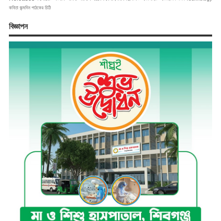
কবিতা
জন্মদিন
পাঠকের চিঠি
বিজ্ঞাপন