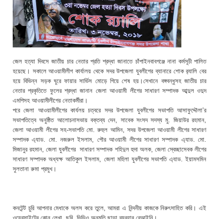
জেল হত্যা দিবসে জাতীয় চার নেতার প্রতি শ্রদ্ধা জানাতে চাঁপাইনবাবগঞ্জে নানা কর্মসূচী পালিত
হয়েছে। সকালে আওয়ামীলীগ কার্যালয় থেকে সদর উপজেলা যুবলীগের ব্যানারে শোক র‌্যালি বের
হয়ে বিভিন্ন সড়ক ঘুরে ফায়ার সার্ভিস মোড়ে গিয়ে শেষ হয়।সেখানে বঙ্গবন্ধুসহ জাতীয় চার
নেতার প্রকৃতিতে ফুলের শ্রদ্ধা জানান জেলা আওয়ামী লীগের সাধারণ সম্পাদক আব্দুল ওদুদ
এমপিসহ আওয়ামীলীগের নেতাকর্মীরা।
পরে জেলা আওয়ামীলীগের কার্যলয় চত্বরে সদর উপজেলা যুবলীগের সভাপতি আসাফুদ্দৌলা’র
সভাপতিত্বে অনুষ্ঠিত আলোচনাসভায় বক্তব্য দেন, সাবেক সংসদ সদস্য মু. জিয়াউর রহমান,
জেলা আওয়ামী লীগের সহ-সভাপতি মো. রুহুল আমিন, সদর উপজেলা আওয়ামী লীগের সাধারণ
সম্পাদক এ্যাড. মো. নজরুল ইসলাম, পৌর আওয়ামী লীগের সাধারণ সম্পাদক এ্যাড. মো.
মিজানুর রহমান, জেলা যুবলীগের সাধারণ সম্পাদক শহিদুল হুদা অলক, জেলা স্বেচ্ছাসেবক লীগের
সাধারণ সম্পাদক অধ্যক্ষ আতিকুল ইসলাম, জেলা মহিলা যুবলীগের সভাপতি এ্যাড. ইয়ামসমিন
সুলতানা রুমা প্রমুখ।
কনটেন্ট চুরি আপনার মেধাকে অলস করে তুলে, আমরা এ নিন্দনীয় কাজকে নিরুৎসাহিত করি। এই
ওয়েবসাইটের কোন লেখা, ছবি, ভিডিও অনুমতি ছাড়া ব্যবহার বেআইনি।