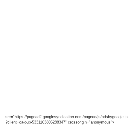
src="https://pagead2.googlesyndication.com/pagead/js/adsbygoogle.js
?client=ca-pub-5331163805288347" crossorigin="anonymous">