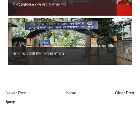
চাঁপাইনবাবগঞ্জে শেষ হয়েছে লালন স্মর...
প্রায় দেড় কোটি টাকা জাফরি ফাঁকি র...
Newer Post
Home
Older Post
বিজ্ঞাপন