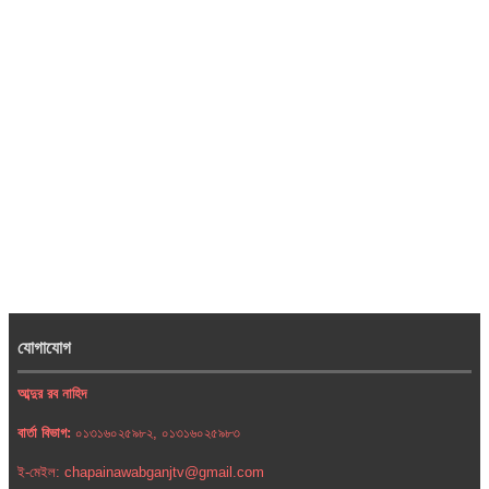
যোগাযোগ
আব্দুর রব নাহিদ
বার্তা বিভাগ:
০১৩১৬০২৫৯৮২, ০১৩১৬০২৫৯৮৩
ই-মেইল: chapainawabganjtv@gmail.com