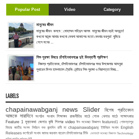
Popular Post
Video
Category
মানুষের জীবন
মানুষের জীবন কলমে : মোহাম্মদ সহিদুল আলম মানুষের জীবন বড়ই অদ্ভুত!
কখনো আনন্দ আবার কখনো মেঘলা আকাশের মতো বেদনায় ভরপুর! ঘুমিয়ে
গেলে মনের ...
শিশু সুরক্ষা বিষয়ে চাঁপাইনবাবগঞ্জে দুই দিনব্যাপী প্রশিক্ষণ
নিজস্ব প্রতিবেদক, চাঁপাইনবাবগঞ্জ: চাঁপাইনবাবগঞ্জ সদর উপজেলার আমনুরা
লুথারেন মিশন হাসপাতাল ট্রেনিং সেন্টারে শিশু সুরক্ষা ও নিরাপত্তা বিষয়...
LABELS
chapainawabganj news
Slider
বিশেষ প্রতিবেদন
আজকে সারাদিনে
সংগঠন সংবাদ
শিক্ষাঙ্গন
রাজনীতির মাঠে
শোক
খেলার মাঠে
সাক্ষাৎকার
Feature 1
মুক্তকথা
জেলার কৃষি
শিবগঞ্জ
video
ঈদ শুভেচ্ছা বিজ্ঞাপন
featured1
গোমস্তাপুর
ফিচার
জাতীয় সংসদ নির্বাচন
শুভ জন্মদিন রানী মা
chapainawabganj
ইউনিয়ন সংবাদ
English
Releases
কর্পোরেট সংবাদ
জাফর জয়নাল
নাচোল
চাঁপাইনবাবগঞ্জ টিভি
ভোলাহাট
শুভেচ্ছা বিজ্ঞাপন
Technology
কবিতা
জন্মদিন
পাঠকের চিঠি