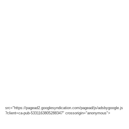
src="https://pagead2.googlesyndication.com/pagead/js/adsbygoogle.js
?client=ca-pub-5331163805288347" crossorigin="anonymous">