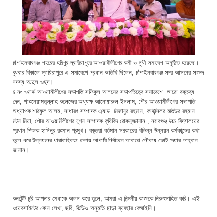
চাঁপাইনবাবগঞ্জ শহরের হরিপুর-দ্বারিয়াপুরে আওয়ামীলীগের কর্মী ও সুধী সমাবেশ অনুষ্ঠিত হয়েছে।
বুধবার বিকালে দ্বায়িরাপুরে এ সমাবেশে প্রধান অতিথি ছিলেন, চাঁপাইনবাবগঞ্জ সদর আসনের সংসদ
সদস্য আব্দুল ওদুদ।
৪ নং ওয়ার্ড আওয়ামীলীগের সভাপতি সফিকুল আলমের সভাপতিত্বে সমাবেশে আরো বক্তব্য
দেন, শাহনেয়ামতুল্লাহ কলেজের অধ্যক্ষ আনোয়ারুল ইসলাম, পৌর আওয়ামীলীগের সভাপতি
অধ্যাপক শরিফুল আলম, সাধারণ সম্পাদক এ্যাড. মিজানুর রহমান, কাউন্সিলর মতিউর রহমান
মটন মিয়া, পৌর আওয়ামীলীগের যুগ্ন সম্পাদক কৃষিবিদ রোকনুজ্জামান , নবাবগঞ্জ উচ্চ বিদ্যালয়ের
প্রধান শিক্ষক হাসিনুর রহমান প্রমুখ। বক্তরা বর্তমান সরকারের বিভিন্ন উন্নয়ন কর্মকান্ডের কথা
তুলে ধরে উন্নয়নের ধারাবাহিকতা রক্ষায় আগামী নির্বাচনে আবারো নৌকায় ভোট দেয়ার আহ্বান
জানান।
কনটেন্ট চুরি আপনার মেধাকে অলস করে তুলে, আমরা এ নিন্দনীয় কাজকে নিরুৎসাহিত করি। এই
ওয়েবসাইটের কোন লেখা, ছবি, ভিডিও অনুমতি ছাড়া ব্যবহার বেআইনি।