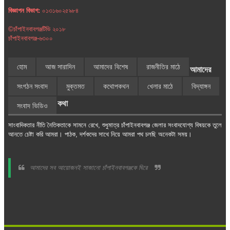
বিজ্ঞাপন বিভাগ:
০১৩১৬০২৫৯৮৪
©চাঁপাইনবাবগঞ্জটিভি ২০১৮
চাঁপাইনবাবগঞ্জ-৬৩০০
হোম
আজ সারাদিন
আমাদের বিশেষ
রাজনীতির মাঠে
আমাদের
সংগঠন সংবাদ
মুক্তমত
কথোপকথন
খেলার মাঠে
বিদ্যাঙ্গন
কথা
সংবাদ ভিডিও
সাংবাদিকতার নীতি নৈতিকতাকে সামনে রেখে, শুধুমাত্র চাঁপাইনবাবগঞ্জ জেলার সংবাদযোগ্য বিষয়কে তুলে
আনতে চেষ্টা করি আমরা। পাঠক, দর্শকদের সাথে নিয়ে আমরা পথ চলছি অনেকটা সময়।
আমাদের সব আয়োজনই সাজানো চাঁপাইনবাবগঞ্জকে ঘিরে