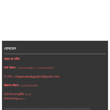
যোগাযোগ
আব্দুর রব নাহিদ
বার্তা বিভাগ:
০১৩১৬০২৫৯৮২, ০১৩১৬০২৫৯৮৩
ই-মেইল: chapainawabganjtv@gmail.com
বিজ্ঞাপন বিভাগ:
০১৩১৬০২৫৯৮৪
©চাঁপাইনবাবগঞ্জটিভি ২০১৮
চাঁপাইনবাবগঞ্জ-৬৩০০