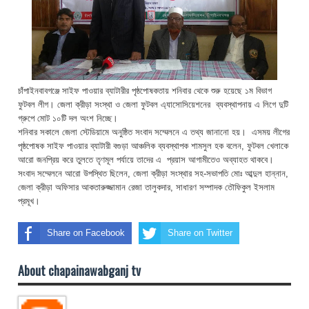
চাঁপাইনবাবগঞ্জে সাইফ পাওয়ার ব্যাটারীর পৃষ্ঠপোষকতায় শনিবার থেকে শুরু হয়েছে ১ম বিভাগ
ফুটবল লীগ। জেলা ক্রীড়া সংস্থা ও জেলা ফুটবল এ্যাসোসিয়েশনের ব্যবস্থাপনায় এ লিগে দুটি
গ্রুপে মোট ১০টি দল অংশ নিচ্ছে।
শনিবার সকালে জেলা স্টেডিয়ামে অনুষ্ঠিত সংবাদ সম্মেলনে এ তথ্য জানানো হয়। এসময় লীগের
পৃষ্ঠপোষক সাইফ পাওয়ার ব্যাটারী বগুড়া আঞ্চলিক ব্যবস্থাপক শামসুল হক বলেন, ফুটবল খেলাকে
আরো জনপ্রিয় করে তুলতে তৃণমূল পর্যায়ে তাদের এ প্রয়াস আগামীতেও অব্যাহত থাকবে।
সংবাদ সম্মেলনে আরো উপস্থিত ছিলেন, জেলা ক্রীড়া সংস্থার সহ-সভাপতি মোঃ আব্দুল হান্নান,
জেলা ক্রীড়া অফিসার আকতারুজ্জামান রেজা তালুকদার, সাধারণ সম্পাদক তৌফিকুল ইসলাম
প্রমূখ।
Share on Facebook
Share on Twitter
About chapainawabganj tv