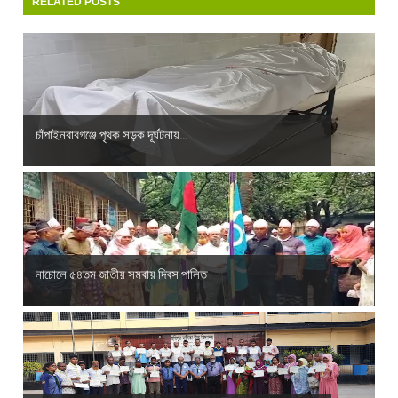
RELATED POSTS
চাঁপাইনবাবগঞ্জে পৃথক সড়ক দূর্ঘটনায়...
নাচোলে ৫৪তম জাতীয় সমবায় দিবস পালিত