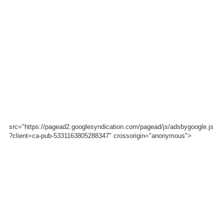
src="https://pagead2.googlesyndication.com/pagead/js/adsbygoogle.js
?client=ca-pub-5331163805288347" crossorigin="anonymous">