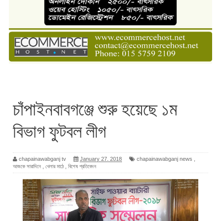
চাঁপাইনবাবগঞ্জে শুরু হয়েছে ১ম
বিভাগ ফুটবল লীগ
chapainawabganj tv
January 27, 2018
chapainawabganj news
,
আজকে সারাদিনে
,
খেলার মাঠে
,
বিশেষ প্রতিবেদন