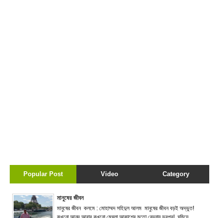
Popular Post
Video
Category
মানুষের জীবন
মানুষের জীবন কলমে : মোহাম্মদ সহিদুল আলম মানুষের জীবন বড়ই অদ্ভুত!
কখনো আনন্দ আবার কখনো মেঘলা আকাশের মতো বেদনায় ভরপুর! ঘুমিয়ে