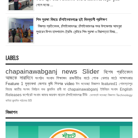
গেলে মনের ...
শিশু সুরক্ষা বিষয়ে চাঁপাইনবাবগঞ্জে দুই দিনব্যাপী প্রশিক্ষণ
নিজস্ব প্রতিবেদক, চাঁপাইনবাবগঞ্জ: চাঁপাইনবাবগঞ্জ সদর উপজেলার আমনুরা
লুথারেন মিশন হাসপাতাল ট্রেনিং সেন্টারে শিশু সুরক্ষা ও নিরাপত্তা বিষয়...
LABELS
chapainawabganj news
Slider
বিশেষ প্রতিবেদন
আজকে সারাদিনে
সংগঠন সংবাদ
শিক্ষাঙ্গন
রাজনীতির মাঠে
শোক
খেলার মাঠে
সাক্ষাৎকার
Feature 1
মুক্তকথা
জেলার কৃষি
শিবগঞ্জ
video
ঈদ শুভেচ্ছা বিজ্ঞাপন
featured1
গোমস্তাপুর
ফিচার
জাতীয় সংসদ নির্বাচন
শুভ জন্মদিন রানী মা
chapainawabganj
ইউনিয়ন সংবাদ
English
Releases
কর্পোরেট সংবাদ
জাফর জয়নাল
নাচোল
চাঁপাইনবাবগঞ্জ টিভি
ভোলাহাট
শুভেচ্ছা বিজ্ঞাপন
Technology
কবিতা
জন্মদিন
পাঠকের চিঠি
বিজ্ঞাপন