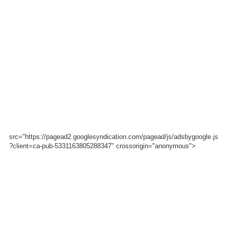
src="https://pagead2.googlesyndication.com/pagead/js/adsbygoogle.js
?client=ca-pub-5331163805288347" crossorigin="anonymous">