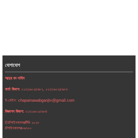
যোগাযোগ
আব্দুর রব নাহিদ
বার্তা বিভাগ:
০১৩১৬০২৫৯৮২, ০১৩১৬০২৫৯৮৩
ই-মেইল: chapainawabganjtv@gmail.com
বিজ্ঞাপন বিভাগ:
০১৩১৬০২৫৯৮৪
©চাঁপাইনবাবগঞ্জটিভি ২০১৮
চাঁপাইনবাবগঞ্জ-৬৩০০