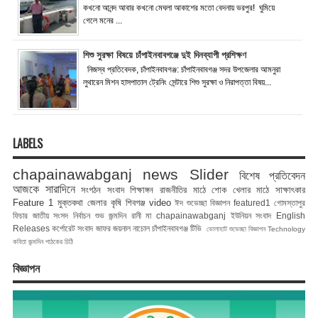
কখনো আনন্দ আবার কখনো মেঘলা আকাশের মতো বেদনায় ভরপুর! ঘুমিয়ে
গেলে মনের ...
শিশু সুরক্ষা বিষয়ে চাঁপাইনবাবগঞ্জে দুই দিনব্যাপী প্রশিক্ষণ
নিজস্ব প্রতিবেদক, চাঁপাইনবাবগঞ্জ: চাঁপাইনবাবগঞ্জ সদর উপজেলার আমনুরা
লুথারেন মিশন হাসপাতাল ট্রেনিং সেন্টারে শিশু সুরক্ষা ও নিরাপত্তা বিষয়...
LABELS
chapainawabganj news
Slider
বিশেষ প্রতিবেদন
আজকে সারাদিনে
সংগঠন সংবাদ
শিক্ষাঙ্গন
রাজনীতির মাঠে
শোক
খেলার মাঠে
সাক্ষাৎকার
Feature 1
মুক্তকথা
জেলার কৃষি
শিবগঞ্জ
video
ঈদ শুভেচ্ছা বিজ্ঞাপন
featured1
গোমস্তাপুর
ফিচার
জাতীয় সংসদ নির্বাচন
শুভ জন্মদিন রানী মা
chapainawabganj
ইউনিয়ন সংবাদ
English
Releases
কর্পোরেট সংবাদ
জাফর জয়নাল
নাচোল
চাঁপাইনবাবগঞ্জ টিভি
ভোলাহাট
শুভেচ্ছা বিজ্ঞাপন
Technology
কবিতা
জন্মদিন
পাঠকের চিঠি
বিজ্ঞাপন