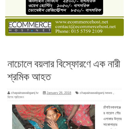
নাচোলে বয়লার বিস্ফোরণে এক নারী
শ্রমিক আহত
chapainawabganj tv
January 26, 2018
chapainawabganj news
,
বিশেষ প্রতিবেদন
চাঁপাইনবাবগঞ্জে
র নাচোল পৌর
এলাকার উত্তর
সাকোপাড়ার