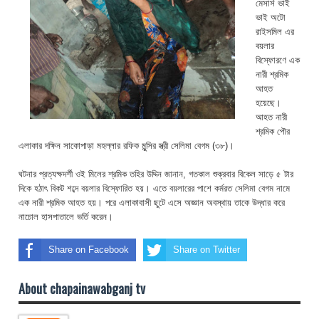
মেসার্স ভাই
ভাই অটো
রাইসমিল এর
বয়লার
বিস্ফোরণে এক
নারী শ্রমিক
আহত
হয়েছে।
আহত নারী
শ্রমিক পৌর
এলাকার দক্ষিন সাকোপাড়া মহল্লার রফিক মুন্সির স্ত্রী সেলিমা বেগম (৩৮)।
ঘটনার প্রত্যক্ষদর্শী ওই মিলের শ্রমিক তহির উদ্দিন জানান, গতকাল শুক্রবার বিকেল সাড়ে ৫ টার
দিকে হঠাৎ বিকট শব্দে বয়লার বিস্ফোরিত হয়। এতে বয়লারের পাশে কর্মরত সেলিমা বেগম নামে
এক নারী শ্রমিক আহত হয়। পরে এলাকাবাসী ছুটে এসে অজ্ঞান অবস্থায় তাকে উদ্ধার করে
নাচোল হাসপাতালে ভর্তি করেন।
Share on Facebook
Share on Twitter
About chapainawabganj tv