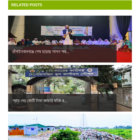
RELATED POSTS
চাঁপাইনবাবগঞ্জে শেষ হয়েছে লালন স্মর...
প্রায় দেড় কোটি টাকা জাফরি ফাঁকি র...