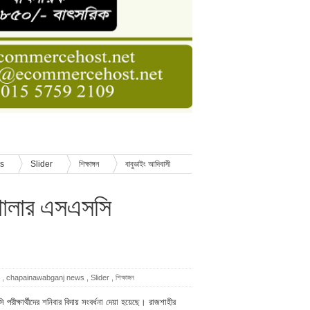
ডার বেসিক কোর্স
াসনাত সুমন
ণ
ws
Slider
শিক্ষাঙ্গন
বাবুডাইং আদিবাসী
শালার এসএসসি
,
chapainawabganj news
,
Slider
,
শিক্ষাঙ্গন
ীক্ষার্থীদের শনিবার বিদায় সংবর্ধনা দেয়া হয়েছে। রাজশাহীর