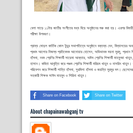
বেলা সাড়ে ১১টায় জাতীয় সংগীতের মধ্য দিয়ে অনুষ্ঠানের শুরু করা হয়। এরপর বিদায়ী শিক
পরীক্ষা উপকরণ।
গ্রাম্য মোড়ল কার্তিক কোল টুডুর সভাপতিত্বে অনুষ্ঠানে বক্তব্য দেন, বিদ্যালয়ের অবসরপ
প্রথম আলোর নিজস্ব প্রতিবেদক আনোয়ার হোসেন, অভিভাবক ময়না মুরমু, প্রধান শিক্ষক 
হাঁসদা, নবম শ্রেণির শিক্ষার্থী সায়েমা আক্তার, অষ্টম শ্রেণির শিক্ষার্থী মাহফুজা খাতুন, স
হাসান। কবিতা আবৃত্তি করে পঞ্চম শ্রেণির শিক্ষার্থী মরিয়ম খাতুন ও নাসরিন খাতুন। গ
পরিবেশন করে শিক্ষার্থী শান্তি হাঁসদা, সুরমিলা হাঁসদা ও জয়ন্তি মুরমুর দল। ছেলে
সহকারী শিক্ষক সাঈদ মাহমুদ ও শিরিনা খাতুন।
Share on Facebook
Share on Twitter
About chapainawabganj tv