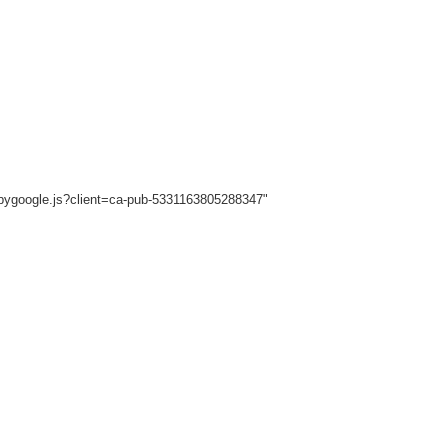
sbygoogle.js?client=ca-pub-5331163805288347"