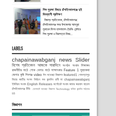
শিশু সুরক্ষা বিষয়ে চাঁপাইনবাবগঞ্জে দুই
দিনব্যাপী প্রশিক্ষণ
নিজস্ব প্রতিবেদক, চাঁপাইনবাবগঞ্জ:
চাঁপাইনবাবগঞ্জ সদর উপজেলার আমনুরা
লুথারেন মিশন হাসপাতাল ট্রেনিং সেন্টারে
শিশু সুরক্ষা ও নিরাপত্তা বিষয়...
LABELS
chapainawabganj news
Slider
বিশেষ প্রতিবেদন
আজকে সারাদিনে
সংগঠন সংবাদ
শিক্ষাঙ্গন
রাজনীতির মাঠে
শোক
খেলার মাঠে
সাক্ষাৎকার
Feature 1
মুক্তকথা
জেলার কৃষি
শিবগঞ্জ
video
ঈদ শুভেচ্ছা বিজ্ঞাপন
featured1
গোমস্তাপুর
ফিচার
জাতীয় সংসদ নির্বাচন
শুভ জন্মদিন রানী মা
chapainawabganj
ইউনিয়ন সংবাদ
English Releases
কর্পোরেট সংবাদ
জাফর জয়নাল
নাচোল
চাঁপাইনবাবগঞ্জ টিভি
ভোলাহাট
শুভেচ্ছা বিজ্ঞাপন
Technology
কবিতা
জন্মদিন
পাঠকের
চিঠি
বিজ্ঞাপন