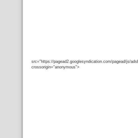
src="https://pagead2.googlesyndication.com/pagead/js/ad
crossorigin="anonymous">