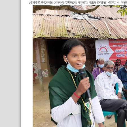
গোদাগাড়ী উপজেলার মোহনপুর ইউনিয়নের বাবুডাইং গ্রামে বিদ্যালয় প্রাঙ্গণে এ অন