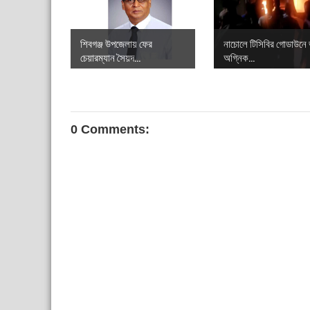
শিবগঞ্জ উপজেলায় ফের
নাচোলে টিসিবির গোডাউনে
চেয়ারম্যান সৈয়দ...
অগ্নিক...
0 Comments: