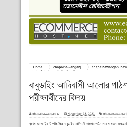
চাঁপাইনবাবগঞ্জে শেষ হয়েছে ৫ দিনের স্কাউট ইউনিট লি
বাংলাদেশ স্কাউটস দিবস পালন
পানি সংকট, কলস নিয়ে বিক্ষোভ
ঈদের শুভেচ্ছা জানিয়েছেন সাবেক ছাত্রলীগ নেতা আবু হ
শিশু সুরক্ষা বিষয়ে চাঁপাইনবাবগঞ্জে দুই দিনব্যাপী প্রশিক্ষ
Home
chapainawabganj
chapainawabganj ne
আলোর পাঠশালার এসএসসি পরীক্ষার্থীদের বিদায়
বাবুডাইং আদিবাসী আলোর পাঠ
পরীক্ষার্থীদের বিদায়
chapainawabganj tv
November 13, 2021
chapainawabganj
প্রথম আলো ট্রাস্ট পরিচালিত বাবুডাইং আদিবাসী আলোর পাঠশালার সাতজন এসএসসি পর