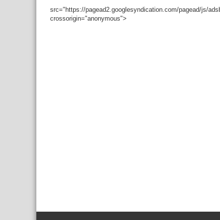
src="https://pagead2.googlesyndication.com/pagead/js/ad
crossorigin="anonymous">