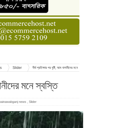
ডার বেসিক কোর্স
াসনাত সুমন
ণ
ws
Slider
দীর্ঘ প্রতিক্ষার পর বৃষ্টি, আম বাগানীদের মনে
াগানীদের মনে স্বস্তি
painawabganj news
,
Slider