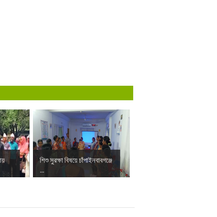
ায়
শিশু সুরক্ষা বিষয়ে চাঁপাইনবাবগঞ্জে
...