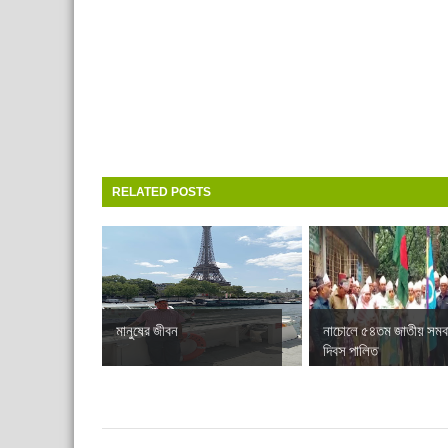
RELATED POSTS
মানুষের জীবন
নাচোলে ৫৪তম জাতীয় সমব
দিবস পালিত