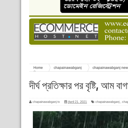
চাঁপাইনবাবগঞ্জে শেষ হয়েছে ৫ দিনের স্কাউট ইউনিট লি
বাংলাদেশ স্কাউটস দিবস পালন
পানি সংকট, কলস নিয়ে বিক্ষোভ
ঈদের শুভেচ্ছা জানিয়েছেন সাবেক ছাত্রলীগ নেতা আবু হ
শিশু সুরক্ষা বিষয়ে চাঁপাইনবাবগঞ্জে দুই দিনব্যাপী প্রশিক্ষ
Home
chapainawabganj
chapainawabganj ne
স্বস্তি
দীর্ঘ প্রতিক্ষার পর বৃষ্টি, আম ব
chapainawabganj tv
April 21, 2021
chapainawabganj
,
cha