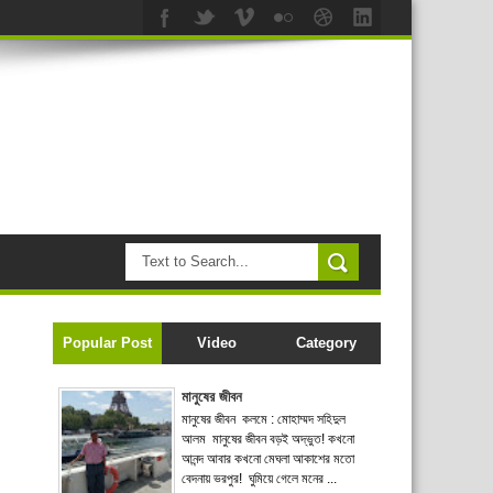
Popular Post
Video
Category
মানুষের জীবন
মানুষের জীবন কলমে : মোহাম্মদ সহিদুল
আলম মানুষের জীবন বড়ই অদ্ভুত! কখনো
আনন্দ আবার কখনো মেঘলা আকাশের মতো
বেদনায় ভরপুর! ঘুমিয়ে গেলে মনের ...