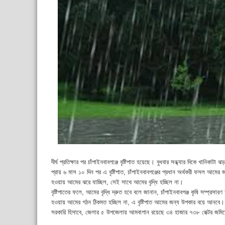
দীর্ঘ প্রতিক্ষার পর চাঁপাইনবাবগঞ্জে বৃষ্টিপাত হয়েছে। বুধবার সন্ধ্যার দিকে খানিকাটা 
প্রায় ৬ মাস ১০ দিন পর এ বৃষ্টিপাত, চাঁপাইনবাবগঞ্জের প্রধান অর্থকরী ফসল আমের জন
হওয়ায় আমের ঝরে যাচ্ছিল, সেই সাথে আমের বৃদ্ধি হচ্ছিল না।
বৃষ্টিপাতের ফলে, আমের বৃদ্ধি দ্রুত হবে বলে জানান, চাঁপাইনবাবগঞ্জ কৃষি সম্প্রস
হওয়ায় আমের গঠন ঠিকমত হচ্ছিল না, এ বৃষ্টিপাত আমের জন্য উপকার বয়ে আনবে।
সরকারি হিসাবে, জেলার ৫ উপজেলায় আমবাগান রয়েছে ৩৪ হাজার ৭৩৮ হেক্টর জমিত