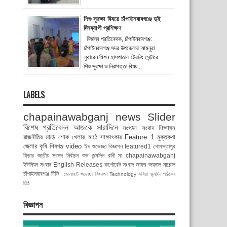
শিশু সুরক্ষা বিষয়ে চাঁপাইনবাবগঞ্জে দুই
দিনব্যাপী প্রশিক্ষণ
নিজস্ব প্রতিবেদক, চাঁপাইনবাবগঞ্জ:
চাঁপাইনবাবগঞ্জ সদর উপজেলার আমনুরা
লুথারেন মিশন হাসপাতাল ট্রেনিং সেন্টারে
শিশু সুরক্ষা ও নিরাপত্তা বিষয়...
LABELS
chapainawabganj news
Slider
বিশেষ প্রতিবেদন
আজকে সারাদিনে
সংগঠন সংবাদ
শিক্ষাঙ্গন
রাজনীতির মাঠে
শোক
খেলার মাঠে
সাক্ষাৎকার
Feature 1
মুক্তকথা
জেলার কৃষি
শিবগঞ্জ
video
ঈদ শুভেচ্ছা বিজ্ঞাপন
featured1
গোমস্তাপুর
ফিচার
জাতীয় সংসদ নির্বাচন
শুভ জন্মদিন রানী মা
chapainawabganj
ইউনিয়ন সংবাদ
English Releases
কর্পোরেট সংবাদ
জাফর জয়নাল
নাচোল
চাঁপাইনবাবগঞ্জ টিভি
ভোলাহাট
শুভেচ্ছা বিজ্ঞাপন
Technology
কবিতা
জন্মদিন
পাঠকের
চিঠি
বিজ্ঞাপন