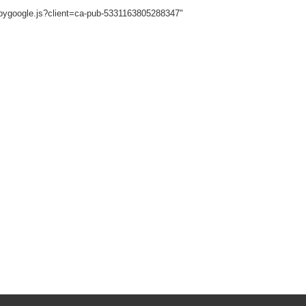
sbygoogle.js?client=ca-pub-5331163805288347"