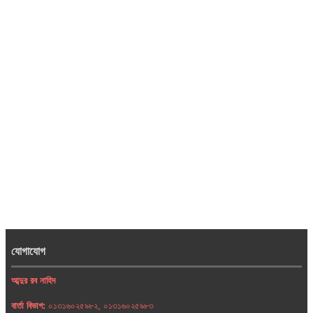
যোগাযোগ
আব্দুর রব নাহিদ
বার্তা বিভাগ:
০১৩১৬০২৫৯৮২, ০১৩১৬০২৫৯৮৩