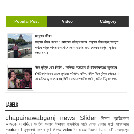
Popular Post
Video
Category
মানুষের জীবন
মানুষের জীবন কলমে : মোহাম্মদ সহিদুল আলম মানুষের জীবন বড়ই অদ্ভুত!
কখনো আনন্দ আবার কখনো মেঘলা আকাশের মতো বেদনায় ভরপুর! ঘুমিয়ে
গেলে মনের ...
ঈদে মুক্তি পেল নির্বাক : অভিনয় করেছেন চাঁপাইনবাবগঞ্জের জুবায়ের
চাঁপাইনবাবগঞ্জের ছেলে জুবায়ের অভিনিত নাটক, নির্বাক ঈদে মুক্তি পেয়েছে।
নাটকটিতে জুবায়েরের সহ শিল্পীরা হলেন তাসনিয়া ফারিন, মনিরা মিঠু ও সায়েদ ...
LABELS
chapainawabganj news
Slider
বিশেষ প্রতিবেদন
আজকে সারাদিনে
সংগঠন সংবাদ
শিক্ষাঙ্গন
রাজনীতির মাঠে
শোক
খেলার মাঠে
সাক্ষাৎকার
Feature 1
মুক্তকথা
জেলার কৃষি
শিবগঞ্জ
video
ঈদ শুভেচ্ছা বিজ্ঞাপন
featured1
গোমস্তাপুর