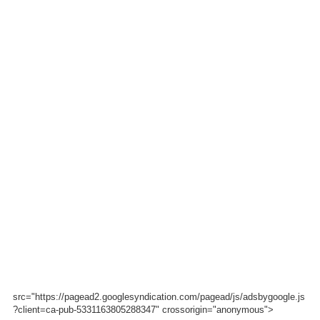
src="https://pagead2.googlesyndication.com/pagead/js/adsbygoogle.js
?client=ca-pub-5331163805288347" crossorigin="anonymous">