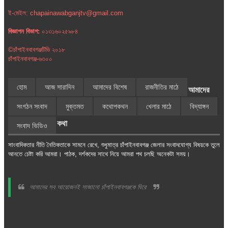
ই-মেইল: chapainawabganjtv@gmail.com
বিজ্ঞাপন বিভাগ:
০১৩১৬০২৫৯৮৪
©চাঁপাইনবাবগঞ্জটিভি ২০১৮
চাঁপাইনবাবগঞ্জ-৬৩০০
হোম
আজ সারাদিন
আমাদের বিশেষ
রাজনীতির মাঠে
আমাদের
সংগঠন সংবাদ
মুক্তমত
কথোপকথন
খেলার মাঠে
বিদ্যাঙ্গন
কথা
সংবাদ ভিডিও
সাংবাদিকতার নীতি নৈতিকতাকে সামনে রেখে, শুধুমাত্র চাঁপাইনবাবগঞ্জ জেলার সংবাদযোগ্য বিষয়কে তুলে
আনতে চেষ্টা করি আমরা। পাঠক, দর্শকদের সাথে নিয়ে আমরা পথ চলছি অনেকটা সময়।
আমাদের সব আয়োজনই সাজানো চাঁপাইনবাবগঞ্জকে ঘিরে