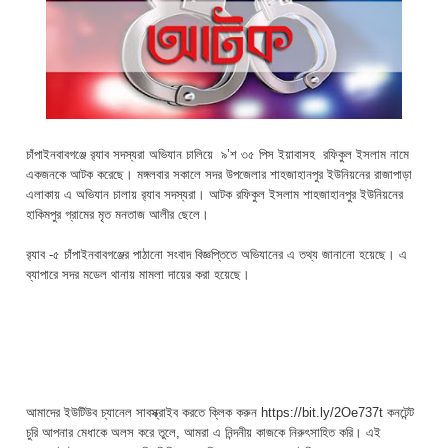
চাঁপাইনবাবগঞ্জে র‌্যাব সদস্যরা অভিযান চালিয়ে ৯’শ ৩৫ পিস ইয়াবাসহ রফিকুল ইসলাম নামে
একজনকে আটক করেছে। মঙ্গলবার সকালে সদর উপজেলার শাহজাহানপুর ইউনিয়নের রাজাপাড়া
এলাকায় এ অভিযান চালায় র‌্যাব সদস্যরা। আটক রফিকুল ইসলাম শাহজাহানপুর ইউনিয়নের
হাকিমপুর গ্রামের মৃত মনতাজ আলীর ছেলে।
র‌্যাব -৫ চাঁপাইনবাবগঞ্জের পাঠানো সংবাদ বিজ্ঞপ্তিতে অভিযানের এ তথ্য জানানো হয়েছে। এ
ব্যাপারে সদর মডেল থানায় মামলা দায়ের করা হয়েছে।
আমাদের ইউটিউব চ্যানেল সাবস্ক্রাইব করতে ক্লিক করুন https://bit.ly/2Oe737t কনটেন্ট
চুরি আপনার মেধাকে অলস করে তুলে, আমরা এ নিন্দনীয় কাজকে নিরুৎসাহিত করি। এই