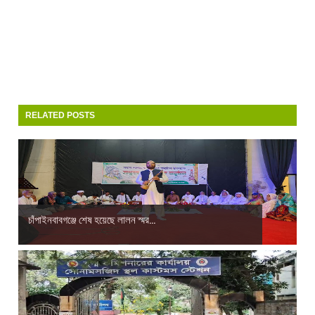
RELATED POSTS
চাঁপাইনবাবগঞ্জে শেষ হয়েছে লালন স্মর...