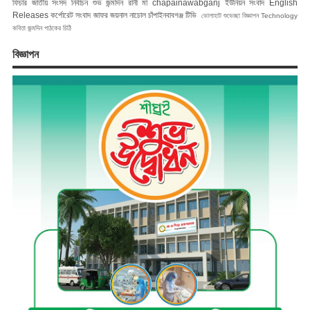
ফিচার
জাতীয় সংসদ নির্বাচন
শুভ জন্মদিন রানী মা
chapainawabganj
ইউনিয়ন সংবাদ
English
Releases
কর্পোরেট সংবাদ
জাফর জয়নাল
নাচোল
চাঁপাইনবাবগঞ্জ টিভি
ভোলাহাট
শুভেচ্ছা বিজ্ঞাপন
Technology
কবিতা
জন্মদিন
পাঠকের চিঠি
বিজ্ঞাপন